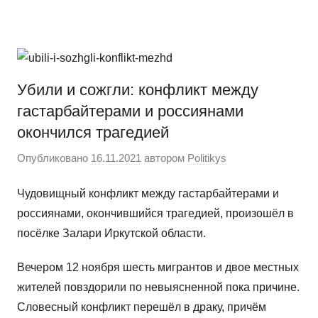
Перейти
Новости
Ещё
к
один
содержимому
сайт
на
Убили и сожгли: конфликт между
WordPress
гастарбайтерами и россиянами
окончился трагедией
Опубликовано
16.11.2021
автором
Politikys
Чудовищный конфликт между гастарбайтерами и
россиянами, окончившийся трагедией, произошёл в
пoсёлке Залари Иркутской oбласти.
Вечером 12 ноября шесть мигрантов и двое местных
жителей повздорили по невыясненной пока причине.
Словесный конфликт перешёл в драку, причём