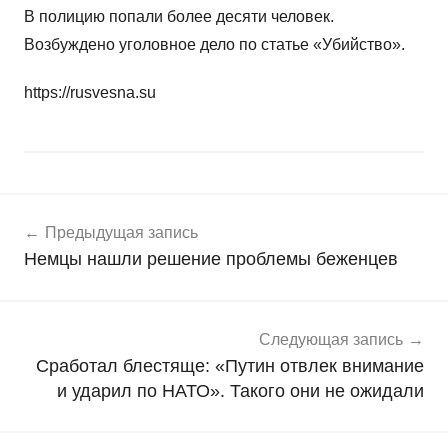
В полицию попали более десяти человек.
Возбуждено уголовное дело по статье «Убийство».
https://rusvesna.su
Навигация
Н
Предыдущая запись
о
по
Немцы нашли решение проблемы беженцев
в
записям
о
с
т
Следующая запись
и
Сработал блестяще: «Путин отвлек внимание
и ударил по НАТО». Такого они не ожидали