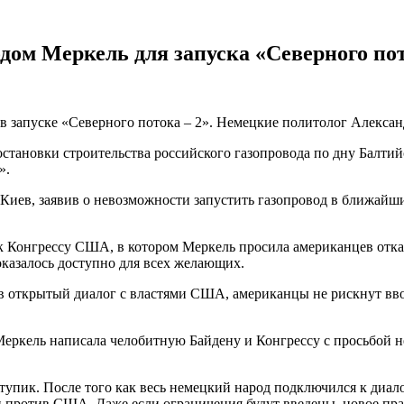
дом Меркель для запуска «Северного пот
запуске «Северного потока – 2». Немецкие политолог Александ
ановки строительства российского газопровода по дну Балтийс
».
иев, заявив о невозможности запустить газопровод в ближайши
 Конгрессу США, в котором Меркель просила американцев отказ
казалось доступно для всех желающих.
ь в открытый диалог с властями США, американцы не рискнут вв
Меркель написала челобитную Байдену и Конгрессу с просьбой не
тупик. После того как весь немецкий народ подключился к диало
против США. Даже если ограничения будут введены, новое прав