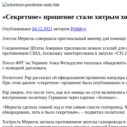
Перейти
Новости
Ещё
к
один
содержимому
«Секретное» прошение стало хитрым хо
сайт
на
Опубликовано
04.12.2021
автором
Politikys
WordPress
Ангела Меркель совершила оригинальный маневр для помощи в 
Соединенные Штаты Америки приложили немало усилий для ост
противником США, поскольку заинтересована в запуске «СП-2
Посол ФРГ на Украине Анка Фельдхузен пыталась обнадежить К
с позицией дипломата.
Политолог Рар рассказал об официальном прошении канцлера к
При этом данное «секретное» прошение была опубликовано и о
Рар уверен, что после того, как все немцы по сути включилис
внутреннюю политику Германии через партию «Зеленых».
«Меркель сделала ловкий ход и тем самым спасла газопровод. 
обнародовано, хоть и было секретным», – подметил политолог.
Хитрость Меркель загнала противником запуска газопровода в 
такой ситуации настроят миллионы простых жителей Германии 