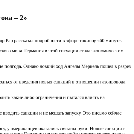
ока – 2»
р Рар рассказал подробности в эфире ток-шоу «60 минут».
кого моря. Германия в этой ситуации стала экономическим
е полгода. Однако ловкий ход Ангелы Меркель пошел в разрез
аться от введения новых санкций в отношении газопровода.
одить какие-либо ограничения и пытался влиять на
 вводить санкции и не мешать запуску. Это письмо сейчас
гу, у американцев оказались связаны руки. Новые санкции в
ительство Германии не сможет пойти против своего народа.