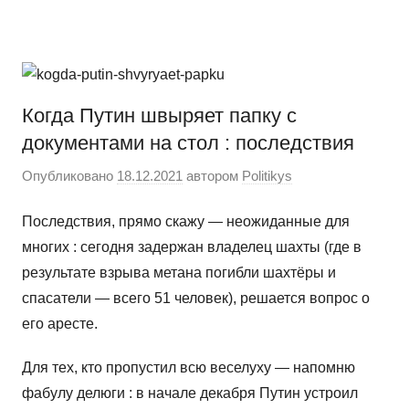
Перейти
Новости
Ещё
к
один
содержимому
сайт
на
Когда Путин швыряет папку с
WordPress
документами на стол : последствия
Опубликовано
18.12.2021
автором
Politikys
Последствия, прямо скажу — неожиданные для
многих : сегодня задержан владелец шахты (где в
результате взрыва метана погибли шахтёры и
спасатели — всего 51 человек), решается вопрос о
его аресте.
Для тех, кто пропустил всю веселуху — напомню
фабулу делюги : в начале декабря Путин устроил