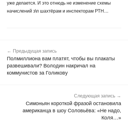
уже делается. И это отнюдь не изменение схемы
начислений з\п шахтёрам и инспекторам РТН…
Навигация
Н
Предыдущая запись
о
по
Полмиллиона вам платят, чтобы вы плакаты
в
записям
развешивали? Володин накричал на
о
коммунистов за Голикову
с
т
и
Следующая запись
Симоньян короткой фразой остановила
американца в шоу Соловьёва: «Не надо,
Коля…»