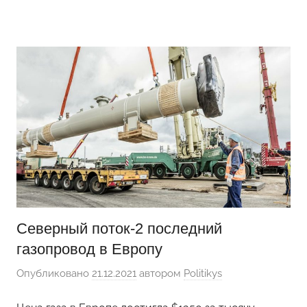
Перейти
Новости
Ещё
к
один
содержимому
сайт
на
WordPress
Северный поток-2 последний
газопровод в Европу
Опубликовано
21.12.2021
автором
Politikys