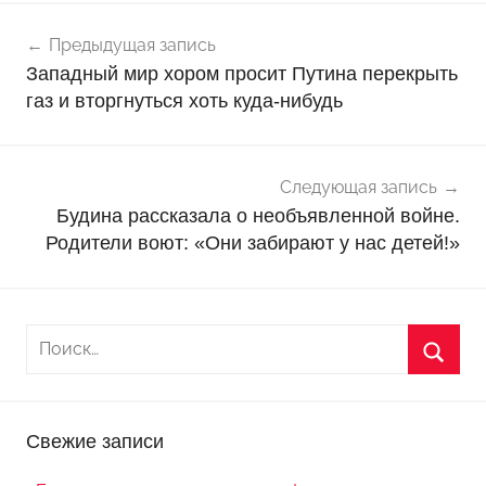
Навигация
Н
Предыдущая запись
о
по
Западный мир хором просит Путина перекрыть
в
записям
газ и вторгнуться хоть куда-нибудь
о
с
т
Следующая запись
и
Будина рассказала о необъявленной войне.
Родители воют: «Они забирают у нас детей!»
Свежие записи