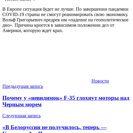
В Европе ситуация будет не лучше. По завершении пандемии
COVID-19 страны не смогут реанимировать свою экономику.
Вольф Григорьевич предрек им «падение на геополитическое
дно». Причина кроется в зависимом положении дел от
Америки, которую ждет крах.
Новости
Навигация
Предыдущая запись
по
Почему у «невидимок» F-35 глохнут моторы над
записям
Черным морем
Следующая запись
«В Белоруссии не получилось, теперь —