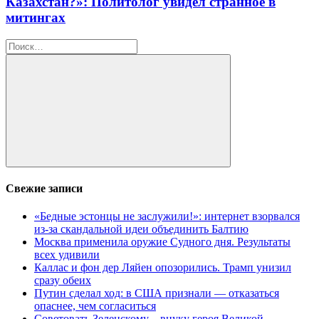
Казахстан?»: Политолог увидел странное в
митингах
Найти:
Поиск
Свежие записи
«Бедные эстонцы не заслужили!»: интернет взорвался
из-за скандальной идеи объединить Балтию
Москва применила оружие Судного дня. Результаты
всех удивили
Каллас и фон дер Ляйен опозорились. Трамп унизил
сразу обеих
Путин сделал ход: в США признали — отказаться
опаснее, чем согласиться
Советовать Зеленскому – внуку героя Великой