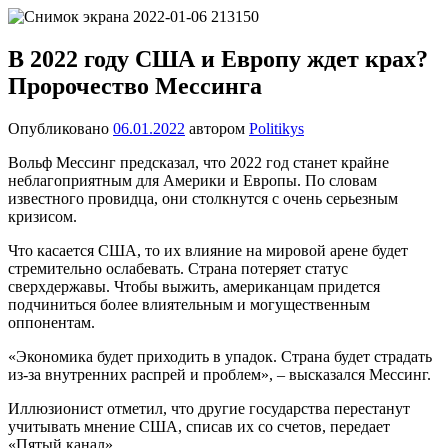
Перейти
Новости
Ещё
к
один
содержимому
В 2022 году США и Европу ждет крах?
сайт
Пророчество Мессинга
на
WordPress
Опубликовано
06.01.2022
автором
Politikys
Вольф Мессинг предсказал, что 2022 год станет крайне
неблагоприятным для Америки и Европы. По словам
известного провидца, они столкнутся с очень серьезным
кризисом.
Что касается США, то их влияние на мировой арене будет
стремительно ослабевать. Страна потеряет статус
сверхдержавы. Чтобы выжить, американцам придется
подчиниться более влиятельным и могущественным
оппонентам.
«Экономика будет приходить в упадок. Страна будет страдать
из-за внутренних распрей и проблем», – высказался Мессинг.
Иллюзионист отметил, что другие государства перестанут
учитывать мнение США, списав их со счетов, передает
«Пятый канал».