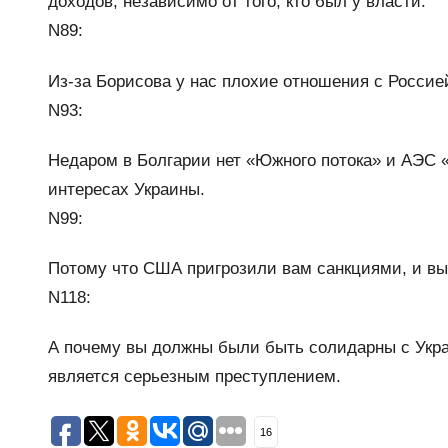
доходов, независимо от того, кто был у власти.
N89:
Из-за Борисова у нас плохие отношения с Россие
N93:
Недаром в Болгарии нет «Южного потока» и АЭС «Б
интересах Украины.
N99:
Потому что США пригрозили вам санкциями, и вы 
N118:
А почему вы должны были быть солидарны с Укра
является серьезным преступлением.
16