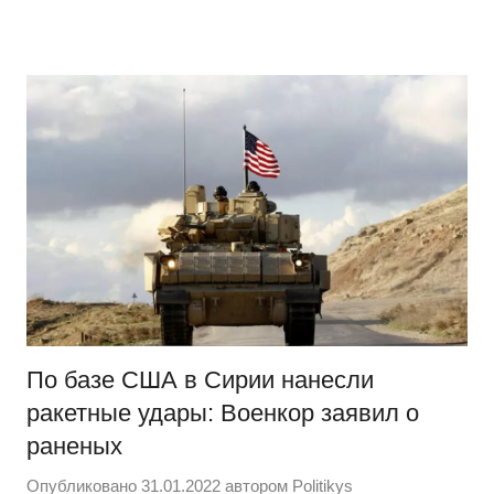
Перейти
Новости
Ещё
к
один
содержимому
сайт
на
WordPress
По базе США в Сирии нанесли
ракетные удары: Военкор заявил о
раненых
Опубликовано
31.01.2022
автором
Politikys