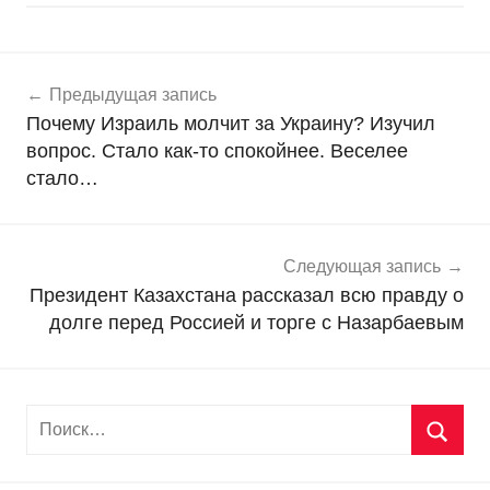
Навигация
Н
Предыдущая запись
о
по
Почему Израиль молчит за Украину? Изучил
в
записям
вопрос. Стало как-то спокойнее. Веселее
о
стало…
с
т
и
Следующая запись
Президент Казахстана рассказал всю правду о
долге перед Россией и торге с Назарбаевым