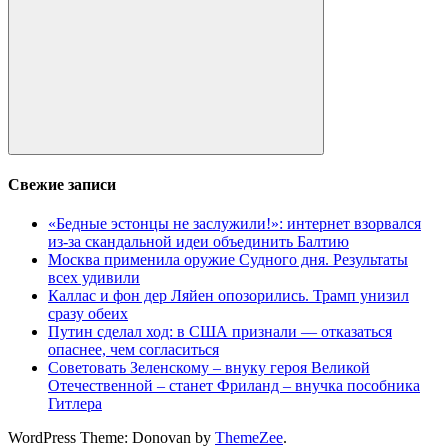
Поиск
Свежие записи
«Бедные эстонцы не заслужили!»: интернет взорвался
из-за скандальной идеи объединить Балтию
Москва применила оружие Судного дня. Результаты
всех удивили
Каллас и фон дер Ляйен опозорились. Трамп унизил
сразу обеих
Путин сделал ход: в США признали — отказаться
опаснее, чем согласиться
Советовать Зеленскому – внуку героя Великой
Отечественной – станет Фриланд – внучка пособника
Гитлера
WordPress Theme: Donovan by
ThemeZee
.