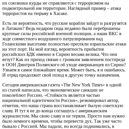
их союзники курды не справляются с терроризмом на
подконтрольной им территории. Наглядный пример – атака
террористов на тюрьму в Хасаке.
Есть ли вероятность, что русские корабли зайдут и разгрузятся
в Латакии? Ведь недаром сюда недавно были переброшены
крупные силы российской военной полиции, а наши ВКС в
ходе совместного воздушного патрулирования над
Голанскими высотами полностью пресекли израильские атаки
на этот порт. На мой взгляд, вероятность прибытия
российских БДК именно в Сирию весьма велика. Что они
везут? Как их приход связан с громким заявлением постпреда
в ООН Дмитрия Полянского об уходе американцев из Сирии?
Узнаем в самое ближайшее время. Может быть, я и ошибаюсь.
И отряд продолжит свой поход в другую точку назначения.
Сегодня американская газета «The New York Times» в одной
из статей написала, что экономические санкции не
поколеблют Россию. «Стойкость является частью
национальной идентичности России», резюмировал автор,
отметив, что наша страна восстанавливает былую советскую
славу. И тут я не до конца соглашусь с американским
журналистом. Мы свою славу и не теряли. Просто нам нужно
было немного времени, чтобы перевести дух. Так уже часто
бывало с Россией. Мы падали, но всегда поднимались, в