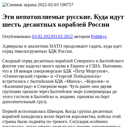
Перейти
Новости
Ещё
к
один
содержимому
Эти непотопляемые русские. Куда идут
сайт
шесть десантных кораблей России
на
WordPress
Опубликовано
03.02.2022
03.02.2022
автором
Politikys
Адмиралы и аналитики НАТО продолжают гадать, куда идет
отряд тяжелогруженых БДК России.
Сводный отряд десантных кораблей Северного и Балтийского
флотов уже наделал много шума в Европе и США. Напомню,
что в 18 января североморские БДК «Петр Моргунов»,
«Оленегорский горняк» и «Георгий Победоносец»
встретились с балтийским БДК «Минск», «Королев» и
«Калининград» в Северном море. Чуть ранее они двумя
группами прошли через Балтийское море (североморцы до
этого гостили в Балтийске и, видимо, приняли на борт
дополнительный груз).
Первой всполошилась Швеция. Когда группа десантных
кораблей находилась возле берегов королевства, войска этой
страны были подняты по тревоге. Ситуация особенно
накалилась, когда шведы засекли над своими аэродромами и