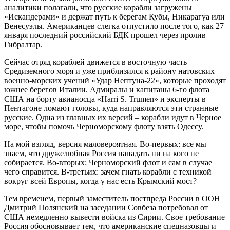
аналитики полагали, что русские корабли загружены
«Искандерами» и держат путь к берегам Кубы, Никарагуа или
Венесуэлы. Американцев слегка отпустило после того, как 27
января последний российский БДК прошел через пролив
Гибралтар.
Сейчас отряд кораблей движется в восточную часть
Средиземного моря и уже приблизился к району натовских
военно-морских учений «Удар Нептуна-22», которые проходят
южнее берегов Италии. Адмиралы и капитаны 6-го флота
США на борту авианосца «Harri S. Trumen» и эксперты в
Пентагоне ломают головы, куда направляются эти странные
русские. Одна из главных их версий – корабли идут в Черное
море, чтобы помочь Черноморскому флоту взять Одессу.
На мой взгляд, версия маловероятная. Во-первых: все мы
знаем, что дружелюбная Россия нападать ни на кого не
собирается. Во-вторых: Черноморский флот и сам в случае
чего справится. В-третьих: зачем гнать корабли с техникой
вокруг всей Европы, когда у нас есть Крымский мост?
Тем временем, первый заместитель постпреда России в ООН
Дмитрий Полянский на заседании Совбеза потребовал от
США немедленно вывести войска из Сирии. Свое требование
Россия обосновывает тем, что американские спецназовцы и