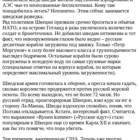
АЭС чьи-то неопознанные беспилотники. Кому там
понадобилось летать? Непонятно. Этим сейчас занимается
шведская разведка.
Ряд политиков Швеции призвали срочно броситься в объятья
НАТО, а на острове Готланд в разы увеличилось количество
солдат и бронетехники. Не добавлял шведам оптимизма и тот
факт, что невооруженным глазом было видно – русские
десантные корабли загружены под завязку. Только «Петр
Моргунов» в силу более высокого класса и грузоподъемности
выглядел бодрячком. Остальные корабли были сурово
погружены в холодную воду по самые грузовые марки
(специальные отметки на корпусе корабля, по которым
определяют максимальный уровень загруженности).
Шведская армия готовилась к обороне, а пресса начала гадать,
сколько королевство продержится против русской морской
пехоты. По всему выходило, что не более 72 часов. Но
русский отряд, проигнорировав Швецию, взял курс на юг в
сторону Ла-Манша. Шведы вздохнули спокойно, поняв, что
Полтава откладывается. Кстати, интересный факт. Считается,
что выражение «Ryssen kommer» («Русские идут») стало
популярным в Швеции еще со времен Карла XII и означает,
как бы это помягче, что пора убегать.
Тем временем, занервничали США. Теперь уже многие