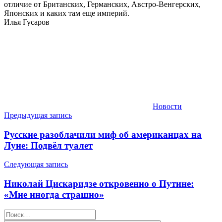
отличие от Британских, Германских, Австро-Венгерских,
Японских и каких там еще империй.
Илья Гусаров
Новости
Навигация
Предыдущая запись
по
Русские разоблачили миф об американцах на
записям
Луне: Подвёл туалет
Следующая запись
Николай Цискаридзе откровенно о Путине:
«Мне иногда страшно»
Найти: