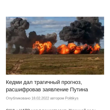
Перейти
Новости
Ещё
к
один
содержимому
сайт
на
WordPress
Кедми дал трагичный прогноз,
расшифровав заявление Путина
Опубликовано
18.02.2022
автором
Politikys