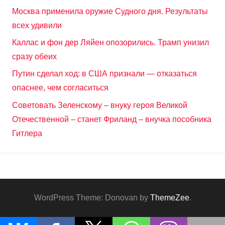
Москва применила оружие Судного дня. Результаты
всех удивили
Каллас и фон дер Ляйен опозорились. Трамп унизил
сразу обеих
Путин сделал ход: в США признали — отказаться
опаснее, чем согласиться
Советовать Зеленскому – внуку героя Великой
Отечественной – станет Фриланд – внучка пособника
Гитлера
WordPress Theme: Donovan by
ThemeZee
.