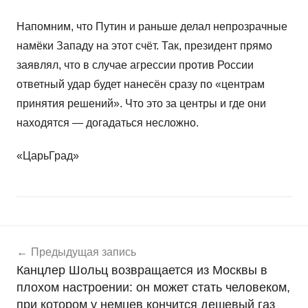
Напомним, что Путин и раньше делал непрозрачные
намёки Западу на этот счёт. Так, президент прямо
заявлял, что в случае агрессии против России
ответный удар будет нанесён сразу по «центрам
принятия решений». Что это за центры и где они
находятся — догадаться несложно.
«ЦарьГрад»
Навигация
Н
Предыдущая запись
о
по
Канцлер Шольц возвращается из Москвы в
в
записям
плохом настроении: он может стать человеком,
о
при котором у немцев кончится дешевый газ
с