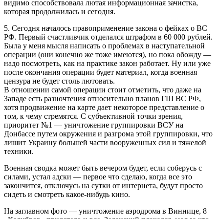
видимо способствовала лютая информационная зачистка,
которая продолжилась и сегодня.
5. Сегодня началось правоприменение закона о фейках о ВС
РФ. Первый счастливчик отделался штрафом в 60 000 рублей.
Была у меня мысля написать о проблемах в наступательной
операции (они конечно же тоже имеются), но пока обожду —
надо посмотреть, как на практике закон работает. Ну или уже
после окончания операции будет материал, когда военная
цензура не будет столь лютовать.
В отношении самой операции стоит отметить, что даже на
Западе есть разночтения относительно планов ГШ ВС РФ,
хотя продвижение на карте дает некоторое представление о
том, к чему стремятся. С субъективной точки зрения,
приоритет №1 — уничтожение группировки ВСУ на
Донбассе путем окружения и разгрома этой группировки, что
лишит Украину большей части вооруженных сил и тяжелой
техники.
Военная сводка может быть вечером будет, если соберусь с
силами, устал адски — первое что сделаю, когда все это
закончится, отключусь на сутки от интернета, будут просто
сидеть и смотреть какое-нибудь кино.
На заглавном фото — уничтожение аэродрома в Виннице, 8