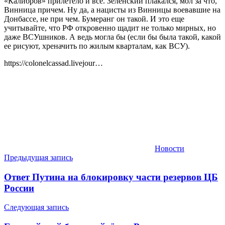
«Калибров» прилетело и все. Зеленский плакался, мол за что,
Винница причем. Ну да, а нацисты из Винницы воевавшие на
Донбассе, не при чем. Бумеранг он такой. И это еще
учитывайте, что РФ откровенно щадит не только мирных, но
даже ВСУшников. А ведь могла бы (если бы была такой, какой
ее рисуют, хреначить по жилым кварталам, как ВСУ).
https://colonelcassad.livejour…
Новости
Навигация
Предыдущая запись
по
Ответ Путина на блокировку части резервов ЦБ
записям
России
Следующая запись