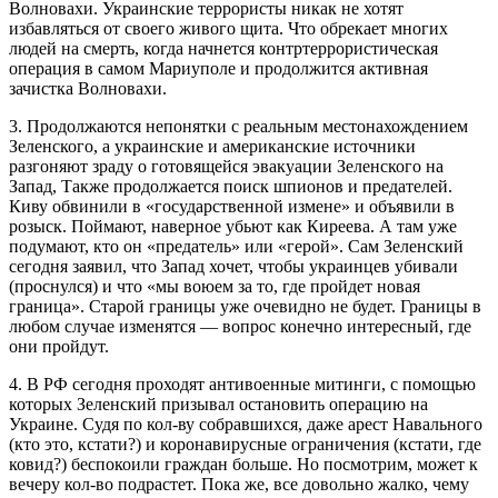
Волновахи. Украинские террористы никак не хотят
избавляться от своего живого щита. Что обрекает многих
людей на смерть, когда начнется контртеррористическая
операция в самом Мариуполе и продолжится активная
зачистка Волновахи.
3. Продолжаются непонятки с реальным местонахождением
Зеленского, а украинские и американские источники
разгоняют зраду о готовящейся эвакуации Зеленского на
Запад, Также продолжается поиск шпионов и предателей.
Киву обвинили в «государственной измене» и объявили в
розыск. Поймают, наверное убьют как Киреева. А там уже
подумают, кто он «предатель» или «герой». Сам Зеленский
сегодня заявил, что Запад хочет, чтобы украинцев убивали
(проснулся) и что «мы воюем за то, где пройдет новая
граница». Старой границы уже очевидно не будет. Границы в
любом случае изменятся — вопрос конечно интересный, где
они пройдут.
4. В РФ сегодня проходят антивоенные митинги, с помощью
которых Зеленский призывал остановить операцию на
Украине. Судя по кол-ву собравшихся, даже арест Навального
(кто это, кстати?) и коронавирусные ограничения (кстати, где
ковид?) беспокоили граждан больше. Но посмотрим, может к
вечеру кол-во подрастет. Пока же, все довольно жалко, чему