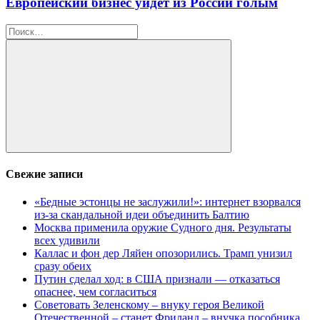
Европейский бизнес уйдёт из России голым
Найти:
Поиск
Свежие записи
«Бедные эстонцы не заслужили!»: интернет взорвался
из-за скандальной идеи объединить Балтию
Москва применила оружие Судного дня. Результаты
всех удивили
Каллас и фон дер Ляйен опозорились. Трамп унизил
сразу обеих
Путин сделал ход: в США признали — отказаться
опаснее, чем согласиться
Советовать Зеленскому – внуку героя Великой
Отечественной – станет Фриланд – внучка пособника