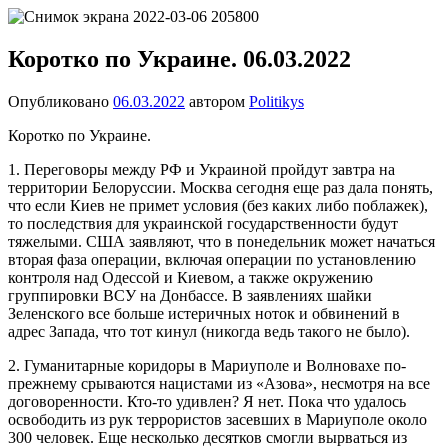
Перейти
Новости
Ещё
к
один
содержимому
Коротко по Украине. 06.03.2022
сайт
на
Опубликовано
06.03.2022
автором
Politikys
WordPress
Коротко по Украине.
1. Переговоры между РФ и Украиной пройдут завтра на
территории Белоруссии. Москва сегодня еще раз дала понять,
что если Киев не примет условия (без каких либо поблажек),
то последствия для украинской государственности будут
тяжелыми. США заявляют, что в понедельник может начаться
вторая фаза операции, включая операции по установлению
контроля над Одессой и Киевом, а также окружению
группировки ВСУ на Донбассе. В заявлениях шайки
Зеленского все больше истеричных ноток и обвинений в
адрес Запада, что тот кинул (никогда ведь такого не было).
2. Гуманитарные коридоры в Мариуполе и Волновахе по-
прежнему срываются нацистами из «Азова», несмотря на все
договоренности. Кто-то удивлен? Я нет. Пока что удалось
освободить из рук террористов засевших в Мариуполе около
300 человек. Еще несколько десятков смогли вырваться из