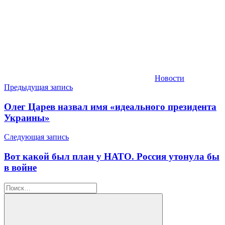
Новости
Навигация
Предыдущая запись
по
Олег Царев назвал имя «идеального президента
записям
Украины»
Следующая запись
Вот какой был план у НАТО. Россия утонула бы
в войне
Найти: