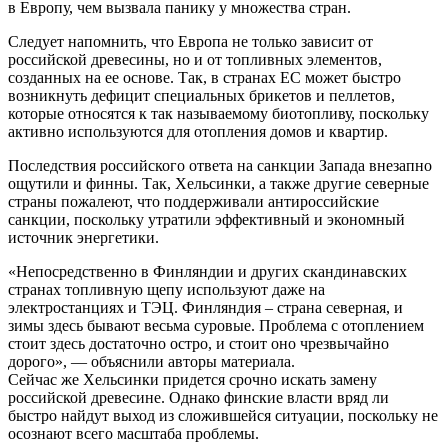
в Европу, чем вызвала панику у множества стран.
Следует напомнить, что Европа не только зависит от
российской древесины, но и от топливных элементов,
созданных на ее основе. Так, в странах ЕС может быстро
возникнуть дефицит специальных брикетов и пеллетов,
которые относятся к так называемому биотопливу, поскольку
активно используются для отопления домов и квартир.
Последствия российского ответа на санкции Запада внезапно
ощутили и финны. Так, Хельсинки, а также другие северные
страны пожалеют, что поддерживали антироссийские
санкции, поскольку утратили эффективный и экономный
источник энергетики.
«Непосредственно в Финляндии и других скандинавских
странах топливную щепу используют даже на
электростанциях и ТЭЦ. Финляндия – страна северная, и
зимы здесь бывают весьма суровые. Проблема с отоплением
стоит здесь достаточно остро, и стоит оно чрезвычайно
дорого», — объяснили авторы материала.
Сейчас же Хельсинки придется срочно искать замену
российской древесине. Однако финские власти вряд ли
быстро найдут выход из сложившейся ситуации, поскольку не
осознают всего масштаба проблемы.