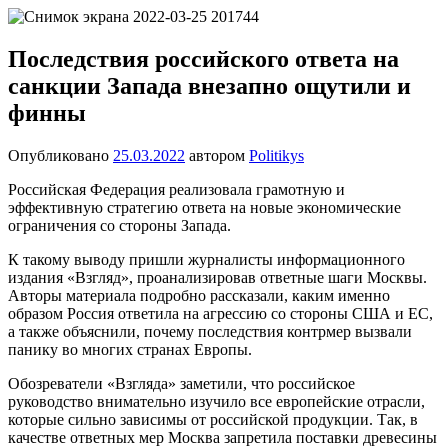
Перейти
Новости
Ещё
к
один
содержимому
Последствия российского ответа на
сайт
санкции Запада внезапно ощутили и
на
WordPress
финны
Опубликовано
25.03.2022
автором
Politikys
Российская Федерация реализовала грамотную и
эффективную стратегию ответа на новые экономические
ограничения со стороны Запада.
К такому выводу пришли журналисты информационного
издания «Взгляд», проанализировав ответные шаги Москвы.
Авторы материала подробно рассказали, каким именно
образом Россия ответила на агрессию со стороны США и ЕС,
а также объяснили, почему последствия контрмер вызвали
панику во многих странах Европы.
Обозреватели «Взгляда» заметили, что российское
руководство внимательно изучило все европейские отрасли,
которые сильно зависимы от российской продукции. Так, в
качестве ответных мер Москва запретила поставки древесины