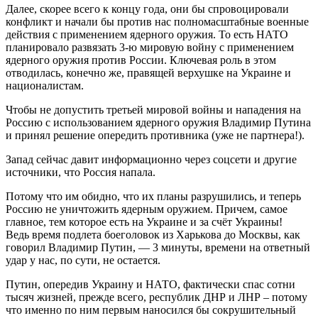
Далее, скорее всего к концу года, они бы спровоцировали
конфликт и начали бы против нас полномасштабные военные
действия с применением ядерного оружия. То есть НАТО
планировало развязать 3-ю мировую войну с применением
ядерного оружия против России. Ключевая роль в этом
отводилась, конечно же, правящей верхушке на Украине и
националистам.
Чтобы не допустить третьей мировой войны и нападения на
Россию с использованием ядерного оружия Владимир Путина
и принял решение опередить противника (уже не партнера!).
Запад сейчас давит информационно через соцсети и другие
источники, что Россия напала.
Потому что им обидно, что их планы разрушились, и теперь
Россию не уничтожить ядерным оружием. Причем, самое
главное, тем которое есть на Украине и за счёт Украины!
Ведь время подлета боеголовок из Харькова до Москвы, как
говорил Владимир Путин, — 3 минуты, времени на ответный
удар у нас, по сути, не остается.
Путин, опередив Украину и НАТО, фактически спас сотни
тысяч жизней, прежде всего, республик ДНР и ЛНР – потому
что именно по ним первым наносился бы сокрушительный