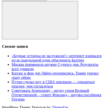
Поиск
Свежие записи
«Бедные эстонцы не заслужили!»: интернет взорвался
из-за скандальной идеи объединить Балтию
Москва применила оружие Судного дня. Результаты
всех удивили
Каллас и фон дер Ляйен опозорились. Трамп унизил
сразу обеих
Путин сделал ход: в США признали — отказаться
опаснее, чем согласиться
Советовать Зеленскому – внуку героя Великой
Отечественной – станет Фриланд – внучка пособника
Гитлера
WordPress Theme: Donovan by
ThemeZee
.