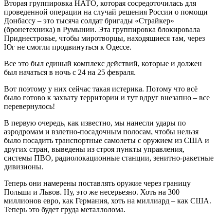
Вторая группировка НАТО, которая сосредоточилась для
проведенной операции на случай решения России о помощи
Донбассу – это тысяча солдат бригады «Страйкер»
(бронетехника) в Румынии. Эта группировка блокировала
Приднестровье, чтобы миротворцы, находящиеся там, через
Юг не смогли продвинуться к Одессе.
Все это был единый комплекс действий, которые и должен
был начаться в ночь с 24 на 25 февраля.
Вот поэтому у них сейчас такая истерика. Потому что всё
было готово к захвату территории и тут вдруг внезапно – все
перевернулось!
В первую очередь, как известно, мы нанесли удары по
аэродромам и взлетно-посадочным полосам, чтобы нельзя
было посадить транспортные самолеты с оружием из США и
других стран, выведены из строя пункты управления,
системы ПВО, радиолокационные станции, зенитно-ракетные
дивизионы.
Теперь они намерены поставлять оружие через границу
Польши и Львов. Ну, это же несерьезно. Хоть на 300
миллионов евро, как Германия, хоть на миллиард – как США.
Теперь это будет груда металлолома.