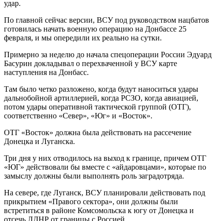
удар.
По главной сейчас версии, ВСУ под руководством нацбатов
готовилась начать военную операцию на Донбассе 25
февраля, и мы опередили их реально на сутки.
Примерно за неделю до начала спецоперации России Эдуард
Басурин докладывал о перехваченной у ВСУ карте
наступления на Донбасс.
Там было четко разложено, когда будут наноситься удары
дальнобойной артиллерией, когда РСЗО, когда авиацией,
потом удары оперативной тактической группой (ОТГ),
соответственно «Север», «Юг» и «Восток».
ОТГ «Восток» должна была действовать на рассечение
Донецка и Луганска.
Три дня у них отводилось на выход к границе, причем ОТГ
«ЮГ» действовали бы вместе с «айдаровцами», которые по
замыслу должны были выполнять роль заградотряда.
На севере, где Луганск, ВСУ планировали действовать под
прикрытием «Правого сектора», они должны были
встретиться в районе Комсомольска к югу от Донецка и
отсечь ЛДНР от границы с Россией.