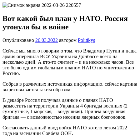
Перейти
Новости
Ещё
к
один
содержимому
Вот какой был план у НАТО. Россия
сайт
утонула бы в войне
на
WordPress
Опубликовано
26.03.2022
автором
Politikys
Сейчас мы много говорим о том, что Владимир Путин и наша
армия опередила ВСУ Украины на Донбассе всего на
несколько дней. А кто-то считает – и на несколько часов. Все
это было одним глобальным планом НАТО по уничтожению
Россию.
Собрав в различных источниках информацию, сейчас картина
вырисовывается таким образом:
В декабре Россия получала данные о планах НАТО
разместить на территории Украины 4 бригады военных (2
сухопутные, 1 морская, 1 воздушная). Причем воздушная
бригада — с возможностью несения ядерных боеголовок.
Согласовать данный ввод войск НАТО хотело летом 2022
года на заседании Совбеза ООН.