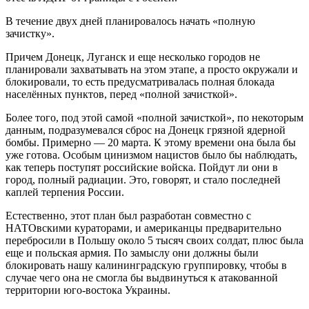
В течение двух дней планировалось начать «полную
зачистку».
Причем Донецк, Луганск и еще несколько городов не
планировали захватывать на этом этапе, а просто окружали и
блокировали, то есть предусматривалась полная блокада
населённых пунктов, перед «полной зачисткой».
Более того, под этой самой «полной зачисткой», по некоторым
данным, подразумевался сброс на Донецк грязной ядерной
бомбы. Примерно — 20 марта. К этому времени она была бы
уже готова. Особым цинизмом нацистов было бы наблюдать,
как теперь поступят российские войска. Пойдут ли они в
город, полный радиации. Это, говорят, и стало последней
каплей терпения России.
Естественно, этот план был разработан совместно с
НАТОвскими кураторами, и американцы предварительно
перебросили в Польшу около 5 тысяч своих солдат, плюс была
еще и польская армия. По замыслу они должны были
блокировать нашу калининградскую группировку, чтобы в
случае чего она не смогла бы выдвинуться к атакованной
территории юго-востока Украины.