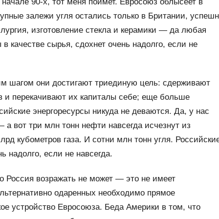
начале 90-х, тот меня поймет. Евросоюз облысеет в
упные залежи угля остались только в Британии, успеш
лургия, изготовление стекла и керамики — да любая
 в качестве сырья, сдохнет очень надолго, если не
им шагом они достигают триединую цель: сдерживают
в и перекачивают их капиталы себе; еще больше
сийские энергоресурсы никуда не деваются. Да, у нас
 а вот три млн тонн нефти навсегда исчезнут из
млрд кубометров газа. И сотни млн тонн угля. Российски
ь надолго, если не навсегда.
то Россия возражать не может — это не имеет
альтернативно одаренных необходимо прямое
ое устройство Евросоюза. Беда Америки в том, что