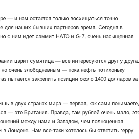
ре — и нам остается только восхищаться точно
е для наших бывших партнеров время. Сегодня в
но с ним идет саммит НАТО и G-7, очень насыщенная
рании царит сумятица — все интересуются друг у друга
м, но очень злободневным — пока нефть потихоньку
 газ пытается закрепить позиции около 1400 долларов за
шь в двух странах мира — первая, как сами понимаете
ься — это Британия. Правда, там рублей очень мало, эт
ношений между нами и Западом, чем полноценная
и в Лондоне. Нам все-таки хотелось бы ответить герру