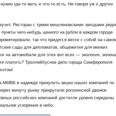
ужно где-то жить и что-то есть. Не говоря уж о других
Звучит. Ресторан с тремя мишленовскими звездами ряд
ункты чего-нибудь ценного на рубли в каждом городе
рометировали, так что придется везти с собой на само
етские сады для дипломатов, общежития для мелких
ог на автомобили для этих вот всех — экология, зелена
ете платить? Троллейбусное депо города Симферополя
хотом!
а ММВБ в надежде прикупить акции наших компаний по
 через минуту рынку прикрутили рогозинский движок
новных российских компаний достигли уровня середины
кальное ускорение в небо.