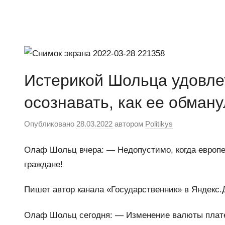
Перейти
к
Ещё
Новости
содержимому
один
сайт
на
Истерикой Шольца удовле
WordPress
осознавать, как ее обман
Опубликовано
28.03.2022
автором
Politikys
Олаф Шольц вчера: — Недопустимо, когда европе
граждане!
Пишет автор канала «Государственник» в Яндекс.
Олаф Шольц сегодня: — Изменение валюты плате