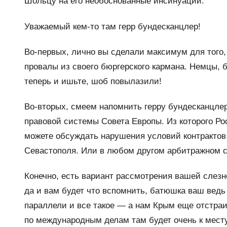
Шольцу на его необоснованные инсинуации.
Уважаемый кем-то там герр бундесканцлер!
Во-первых, лично вы сделали максимум для того
провалы из своего бюргерского кармана. Немцы,
теперь и ишьте, шоб повылазили!
Во-вторых, смеем напомнить герру бундесканцлер
правовой системы Совета Европы. Из которого Р
можете обсуждать нарушения условий контрактов 
Севастополя. Или в любом другом арбитражном с
Конечно, есть вариант рассмотрения вашей слез
да и вам будет что вспомнить, батюшка ваш ведь
параллели и все такое — а нам Крым еще отстраи
по международным делам там будет очень к месту