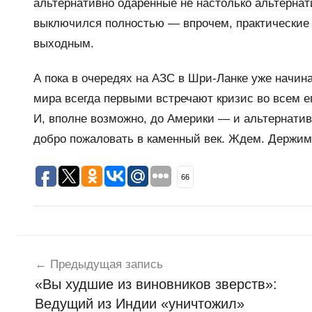
альтернативно одаренные не настолько альтерна
выключился полностью — впрочем, практические 
выходным.
А пока в очередях на АЗС в Шри-Ланке уже начин
мира всегда первыми встречают кризис во всем е
И, вполне возможно, до Америки — и альтернатива
добро пожаловать в каменный век. Ждем. Держим 
66
Навигация
Н
о
Предыдущая запись
по
в
«Вы худшие из виновников зверств»:
записям
о
Ведущий из Индии «уничтожил»