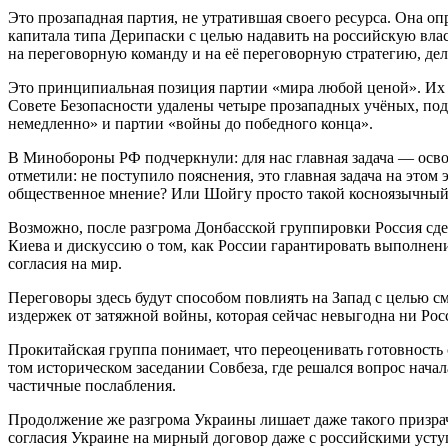
Это прозападная партия, не утратившая своего ресурса. Она о
капитала типа Дерипаски с целью надавить на российскую вла
на переговорную команду и на её переговорную стратегию, дел
Это принципиальная позиция партии «мира любой ценой». Их о
Совете Безопасности удалены четыре прозападных учёных, по
немедленно» и партии «войны до победного конца».
В Минобороны РФ подчеркнули: для нас главная задача — осв
отметили: не поступило пояснения, это главная задача на это
общественное мнение? Или Шойгу просто такой косноязычный? 
Возможно, после разгрома Донбасской группировки Россия сдел
Киева и дискуссию о том, как России гарантировать выполнен
согласия на мир.
Переговоры здесь будут способом повлиять на Запад с целью с
издержек от затяжной войны, которая сейчас невыгодна ни Рос
Прокитайская группа понимает, что переоценивать готовность
том историческом заседании Совбеза, где решался вопрос начал
частичные послабления.
Продолжение же разгрома Украины лишает даже такого призрач
согласия Украине на мирный договор даже с российскими уступ