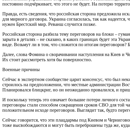
постоянно подчёркивает, что этого не будет. На потерю террито
Правда, есть сведения, что российская сторона предложила иск
для мирного договора. Украина согласилась, так как надеется,
нужен Брестский мир. Реванш случится позже.
Российская сторона разбила тему переговоров на блоки – гум
зарыта в деталях – не сказано, в каких границах будет эта Укр
виде. Возьмут ли в том, что сложится по итогам переговоров? Б
Далее, слова Фомина о сворачивании наступления на Киев и Ч
Их стоит рассмотреть хотя бы поверхностно.
Военные причины
Сейчас в экспертном сообществе царит консенсус, что был нек
строилось на предположении, что местные администрации Вост
Планировался блицкриг, но он неожиданно провалился, и приш
И поскольку теперь это означает большие потери личного сост
переговоры стали способом сокращения сроков СВО для той час
положительном исходе переговоров. Выглядит так, будто перег
Сейчас говорится, что эти плацдармы под Киевом и Чернигово
тоже высвобождаются и могут быть переброшены туда же, куда