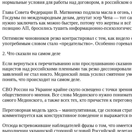
нормальные условия для работы над договором, в российском 
Глава Совета Федерации В. Матвиенко подлила масла в огонь, 
Госдумы по международным делам, депутат эсер Чепа — тот с
нужно заключить как можно быстрее, потому что жертвы и всё 
позицию АП, бросились тушить информационно-психологичес
Оптимизм чиновников резко контрастировал с тем, как видело
употребимым словом стало «предательство». Особенно горева
2. Что сказали на самом деле
Если вернуться к перечитыванию или прослушиванию сказанно
нацистов над российскими пленными так резко диссонировали
заявлений не стал никто. Мединский лишь усилил смятение умо
понять, что происходит на самом деле.
СВО России на Украине крайне скупо освещено с точки зрения 
общественного мнения. Все слова Мединского нужно понимать,
самого Мединского, а также всех тех, кто причастен к перегов
Переговорная модель здесь – манипулятивная, где силовая ст
комментируется как конструктивное поведение и выражается 
Отсюда встревожившие наблюдателей фразы о том, что имеется
выполнении украинской стороной условий Российской делегаци