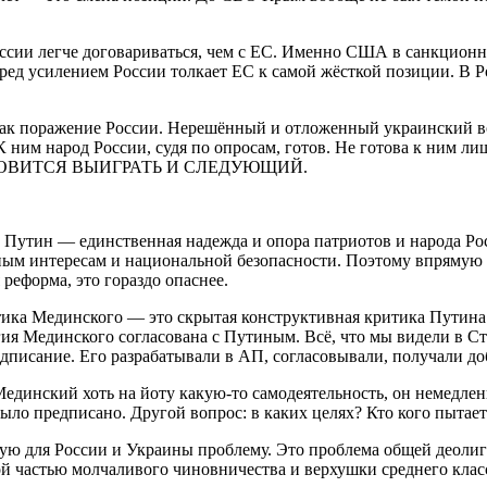
ссии легче договариваться, чем с ЕС. Именно США в санкционн
ед усилением России толкает ЕС к самой жёсткой позиции. В Ро
ак поражение России. Нерешённый и отложенный украинский воп
 ним народ России, судя по опросам, готов. Не готова к ним ли
. И ГОТОВИТСЯ ВЫИГРАТЬ И СЛЕДУЮЩИЙ.
 Путин — единственная надежда и опора патриотов и народа Рос
ным интересам и национальной безопасности. Поэтому впрямую П
реформа, это гораздо опаснее.
тика Мединского — это скрытая конструктивная критика Путина
ия Мединского согласована с Путиным. Всё, что мы видели в Ст
дписание. Его разрабатывали в АП, согласовывали, получали д
Мединский хоть на йоту какую-то самодеятельность, он немедлен
 было предписано. Другой вопрос: в каких целях? Кто кого пытае
 для России и Украины проблему. Это проблема общей деолигар
 частью молчаливого чиновничества и верхушки среднего клас