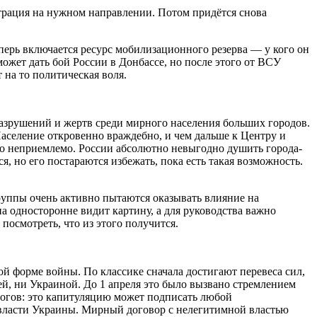
нтрация на нужном направлении. Потом придётся снова
перь включается ресурс мобилизационного резерва — у кого он
ожет дать бой России в Донбассе, но после этого от ВСУ
 на то политическая воля.
азрушений и жертв среди мирного населения больших городов.
Население откровенно враждебно, и чем дальше к Центру и
то неприемлемо. России абсолютно невыгодно душить города-
, но его постараются избежать, пока есть такая возможность.
уппы очень активно пытаются оказывать влияние на
па односторонне видит картину, а для руководства важно
посмотреть, что из этого получится.
ой форме войны. По классике сначала достигают перевеса сил,
ей, ни Украиной. До 1 апреля это было вызвано стремлением
итогов: это капитуляцию может подписать любой
 власти Украины. Мирный договор с нелегитимной властью