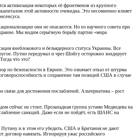
ется активизация некоторых её фронтменов из крупного
 капиталом этой активности очевидна. Это несомненно влияет
онсенсуса.
ационализации они не опасаются. Но из научного совета при
краине. Мы видим серьёзную борьбу партии «мира
ация внеблокового и безъядерного статуса Украины. Все
 другое. Путин передумал и чрез Шойгу осторожно зондирует
Тогда что это?
р по безопасности в Европе. Это означает отказ от штурма
едоговороспособность и сохранение там позиций США в случае
и связи для достижения послаблений. Альтернатива – рост
ом сейчас не стоит. Прозападная группа устами Медведева на
 ослабление санкций. Даже если не пойдёт, есть ШАНС на
 Путину и в этом его убедить. США и Британия не дают
от договор навязать. Игнорируя ужас российского