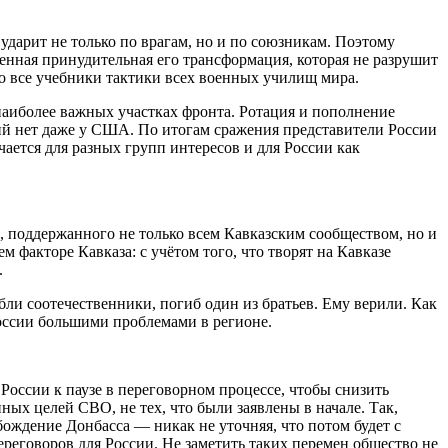
 ударит не только по врагам, но и по союзникам. Поэтому
епенная принудительная его трансформация, которая не разрушит
о все учебники тактики всех военных училищ мира.
 наиболее важных участках фронта. Ротация и пополнение
ений нет даже у США. По итогам сражения представители России
чается для разных групп интересов и для России как
 поддержанного не только всем Кавказским сообществом, но и
факторе Кавказа: с учётом того, что творят на Кавказе
.
ибли соотечественники, погиб один из братьев. Ему верили. Как
России большими проблемами в регионе.
России к паузе в переговорном процессе, чтобы снизить
ных целей СВО, не тех, что были заявлены в начале. Так,
ождение Донбасса — никак не уточняя, что потом будет с
реговоров для России. Не заметить таких перемен общество не