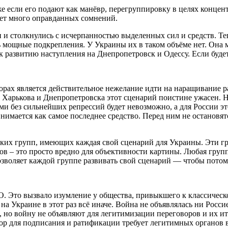
е если его подают как манёвр, перегруппировку в целях конце
ает много оправданных сомнений.
 и столкнулись с исчерпанностью выделенных сил и средств. Те
ь мощные подкрепления. У Украины их в таком объёме нет. Она м
 к развитию наступления на Днепропетровск и Одессу. Если будет
рах является действительное нежелание идти на наращивание р
, Харькова и Днепропетровска этот сценарий поистине ужасен. 
ми без сильнейших репрессий будет невозможно, а для России э
мается как самое последнее средство. Перед ним не остановятся
ких групп, имеющих каждая свой сценарий для Украины. Эти гр
тов – это просто вредно для объективности картины. Любая груп
зволяет каждой группе развивать свой сценарий — чтобы потом 
О. Это вызвало изумление у общества, привыкшего к классическ
а Украине в этот раз всё иначе. Война не объявлялась ни Росси
т, но войну не объявляют для легитимизации переговоров и их 
ор для подписания и ратификации требует легитимных органов