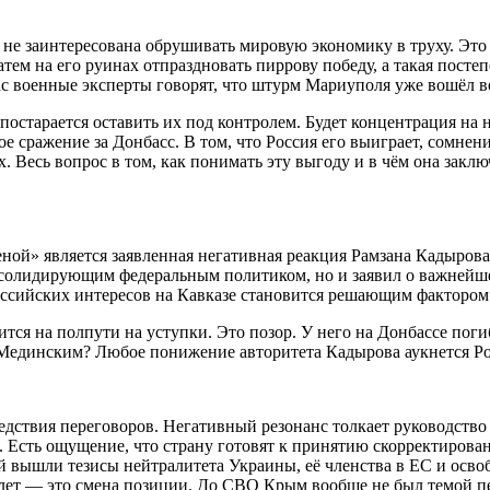
к не заинтересована обрушивать мировую экономику в труху. Это
затем на его руинах отпраздновать пиррову победу, а такая пост
ас военные эксперты говорят, что штурм Мариуполя уже вошёл в
 постарается оставить их под контролем. Будет концентрация на
ное сражение за Донбасс. В том, что Россия его выиграет, сомн
 Весь вопрос в том, как понимать эту выгоду и в чём она заклю
й» является заявленная негативная реакция Рамзана Кадырова,
нсолидирующим федеральным политиком, но и заявил о важнейшем 
оссийских интересов на Кавказе становится решающим фактором
ится на полпути на уступки. Это позор. У него на Донбассе пог
 с Мединским? Любое понижение авторитета Кадырова аукнется 
едствия переговоров. Негативный резонанс толкает руководство 
. Есть ощущение, что страну готовят к принятию скорректирован
 вышли тезисы нейтралитета Украины, её членства в ЕС и освоб
лет — это смена позиции. До СВО Крым вообще не был темой пе