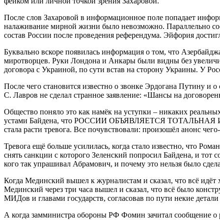
фейком или личной точкой зрения Захаровой.
После слов Захаровой в информационное поле попадает инфор
налаживание мирной жизни было невозможно. Параллельно сооб
состав России после проведения референдума. Эйфория достиг
Буквально вскоре появилась информация о том, что Азербайджа
миротворцев. Руки Лондона и Анкары были видны без увеличит
договора с Украиной, по сути встав на сторону Украины. У Рос
После чего становится известно о звонке Эрдогана Путину и о
С. Лавров не сделал странное заявление: «Шансы на договорен
Общество поняло это как намёк на уступки – никаких реальн
устами Байдена, что РОССИИ ОБЪЯВЛЯЕТСЯ ТОТАЛЬНАЯ И ДОЛ
стала расти тревога. Все почувствовали: произошёл анонс чего
Тревога ещё больше усилилась, когда стало известно, что Ром
снять санкции с которого Зеленский попросил Байдена, и тот с
кого так упрашивал Абрамович, и почему это нельзя было сде
Когда Мединский вышел к журналистам и сказал, что всё идёт х
Мединский через три часа вышел и сказал, что всё было конст
МИДов и главами государств, согласовав по пути некие детали (
А когда замминистра обороны РФ Фомин зачитал сообщение о 