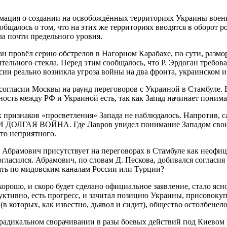
мация о создании на освобождённых территориях Украины воен
щалось о том, что на этих же территориях вводятся в оборот 
ла почти предельного уровня.
н провёл серию обстрелов в Нагорном Карабахе, по сути, размо
ельного стекла. Перед этим сообщалось, что Р. Эрдоган требо
сии реально возникла угроза войны на два фронта, украинском и
 согласии Москвы на раунд переговоров с Украиной в Стамбуле. 
ность между РФ и Украиной есть, так как Запад начинает поним
ых признаков «просветления» Запада не наблюдалось. Напротив
ГАЯ ВОЙНА. Где Лавров увидел понимание Западом своих оши
-то неприятного.
ан Абрамович присутствует на переговорах в Стамбуле как неоф
огласился. Абрамович, по словам Д. Пескова, добивался согласи
лать по мидовским каналам России или Турции?
орошо, и скоро будет сделано официальное заявление, стало ясно
руктивно, есть прогресс, и зачитал позицию Украины, присовоку
в которых, как известно, дьявол и сидит), общество остолбенело
радикальном сворачивании в разы боевых действий под Киевом 