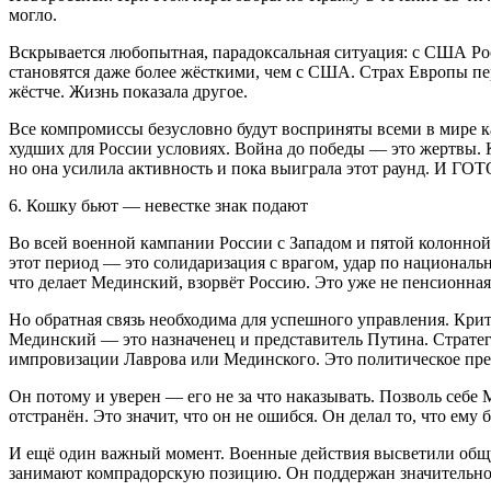
могло.
Вскрывается любопытная, парадоксальная ситуация: с США Ро
становятся даже более жёсткими, чем с США. Страх Европы пер
жёстче. Жизнь показала другое.
Все компромиссы безусловно будут восприняты всеми в мире к
худших для России условиях. Война до победы — это жертвы. К
но она усилила активность и пока выиграла этот раунд
6. Кошку бьют — невестке знак подают
Во всей военной кампании России с Западом и пятой колонной
этот период — это солидаризация с врагом, удар по националь
что делает Мединский, взорвёт Россию. Это уже не пенсионная 
Но обратная связь необходима для успешного управления. Кри
Мединский — это назначенец и представитель Путина. Стратег
импровизации Лаврова или Мединского. Это политическое пре
Он потому и уверен — его не за что наказывать. Позволь себе 
отстранён. Это значит, что он не ошибся. Он делал то, что ему
И ещё один важный момент. Военные действия высветили общую
занимают компрадорскую позицию. Он поддержан значительной