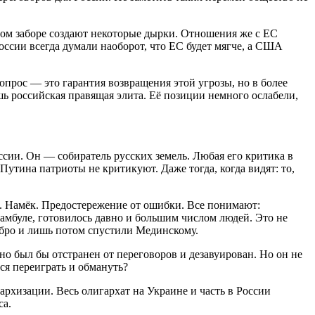
ом заборе создают некоторые дырки. Отношения же с ЕС
ссии всегда думали наоборот, что ЕС будет мягче, а США
рос — это гарантия возвращения этой угрозы, но в более
шь российская правящая элита. Её позиции немного ослабели,
сии. Он — собиратель русских земель. Любая его критика в
утина патриоты не критикуют. Даже тогда, когда видят: то,
. Намёк. Предостережение от ошибки. Все понимают:
амбуле, готовилось давно и большим числом людей. Это не
обро и лишь потом спустили Мединскому.
но был бы отстранен от переговоров и дезавуирован. Но он не
тся переиграть и обмануть?
хизации. Весь олигархат на Украине и часть в России
са.