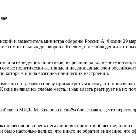
ле
инский и заместитель министра обороны России А. Фомин 29 март
ание сомнительных договоров с Киевом, в несоблюдении которых
йтинги всех ведущих политиков, выросшие на волне энтузиазма, 
я самые политически активные и пассионарные слои российског
по которым и шла возгонка панических настроений.
зможно на трезвую голову присмотреться к тому, что произошло 
Какие выявились слабые места, и как власть реагирует на их по
ссийского МИДа М. Захарова в своём блоге заявила, что перегов
акт переговоров очень негативно воспринят в обществе, и оно с
ти было настолько велико, что никто не обратил внимание, что о