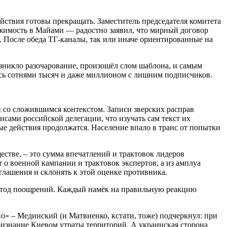
ействия готовы прекращать. Заместитель председателя комитета
ижимость в Майами — радостно заявил, что мирный договор
я. После обеда ТГ-каналы, так или иначе ориентированные на
озникло разочарование, произошёл слом шаблона, и самым
ась сотнями тысяч и даже миллионом с лишним подписчиков.
 со сложившимся контекстом. Записи зверских расправ
ами российской делегации, что изучать сам текст их
ые действия продолжатся. Население впало в транс от попытки
естве, – это сумма впечатлений и трактовок лидеров
 о военной кампании и трактовок экспертов, а из амплуа
оглашения и склонять к этой оценке противника.
 метод поощрений. Каждый намёк на правильную реакцию
о» – Мединский (и Матвиенко, кстати, тоже) подчеркнул: при
ризнание Киевом утраты территорий. А украинская сторона