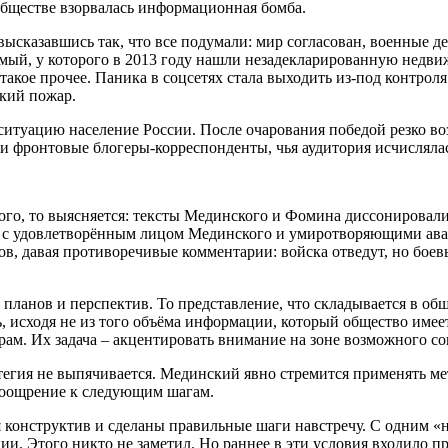
обществе взорвалась информационная бомба.
высказавшись так, что все подумали: мир согласован, военные д
амый, у которого в 2013 году нашли незадекларированную недв
такое прочее. Паника в соцсетях стала выходить из-под контрол
кий пожар.
 ситуацию население России. После очарования победой резко в
ли фронтовые блогеры-корреспонденты, чья аудитория исчислял
го, то выясняется: тексты Мединского и Фомина диссонировали
 с удовлетворённым лицом Мединского и умиротворяющими аванс
в, давая противоречивые комментарии: войска отведут, но боев
планов и перспектив. То представление, что складывается в общ
 исходя не из того объёма информации, который общество имеет
орам. Их задача – акцентировать внимание на зоне возможного с
ратегия не выпячивается. Мединский явно стремится применять
поощрение к следующим шагам.
 конструктив и сделаны правильные шаги навстречу. С одним «н
и. Этого никто не заметил. Но раннее в эти условия входило п