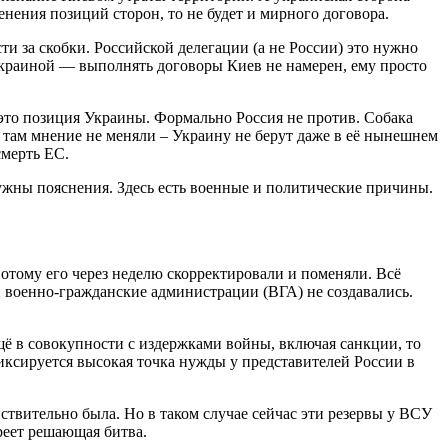
менения позиций сторон, то не будет и мирного договора.
ти за скобки. Российской делегации (а не России) это нужно
й Украиной — выполнять договоры Киев не намерен, ему просто
это позиция Украины. Формально Россия не против. Собака
ка там мнение не меняли – Украину не берут даже в её нынешнем
смерть ЕС.
ужны пояснения. Здесь есть военные и политические причины.
потому его через неделю скорректировали и поменяли. Всё
 военно-гражданские администрации (ВГА) не создавались.
ещё в совокупности с издержками войны, включая санкции, то
фиксируется высокая точка нужды у представителей России в
твительно была. Но в таком случае сейчас эти резервы у ВСУ
реет решающая битва.