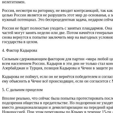
нелегитимен.
Россия, несмотря на риторику, не вводит контрсанкций, так ка
целью России является не разрушить этот мир до основанья, а 
нужный потенциал. Это беспрецедентная задача, недаром сейч
Россия не будет полностью уходить с занятых плацдармов. Она
частей могут занять неделю или две. Потом начнётся генераль
снова вернутся к попытке заключить мир на выгодных условиях.
государства в целом.
4. Фактор Кадырова
Сильным сдерживающим фактором для партии «мира любой цено
всем населением России. Кадыров в эти дни не только стал ко
Азербайджан и Турция, позиция Кадырова и Чечни в защите р
Кадырова не поймут, если он не вернётся победителем и соглас
ему объяснить в Чечне всё происходящее, если он согласится
5. С дальним прицелом
Вполне реально, что сейчас была попытка протестировать посл
подозрения общества в предательстве. Но подозрения не уходят
вместо денационализации и демилитаризации на передний край
Новороссией. При этом переговоры по Крыму в течение 15-ти 