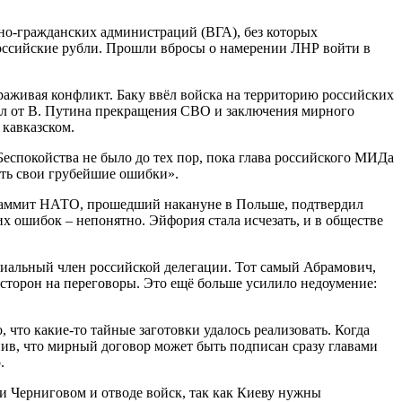
но-гражданских администраций (ВГА), без которых
российские рубли. Прошли вбросы о намерении ЛНР войти в
раживая конфликт. Баку ввёл войска на территорию российских
вал от В. Путина прекращения СВО и заключения мирного
 кавказском.
Беспокойства не было до тех пор, пока глава российского МИДа
ать свои грубейшие ошибки».
, саммит НАТО, прошедший накануне в Польше, подтвердил
бок – непонятно. Эйфория стала исчезать, и в обществе
ициальный член российской делегации. Тот самый Абрамович,
я сторон на переговоры. Это ещё больше усилило недоумение:
, что какие-то тайные заготовки удалось реализовать. Когда
пив, что мирный договор может быть подписан сразу главами
.
и Черниговом и отводе войск, так как Киеву нужны