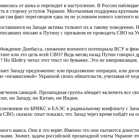
правилась от шока и переходит в наступление. В России наблюда
сть в сторону уступок Украине. Молчаливая поддержка крупным
ая сам факт переговоров едва ли не условием нового элитного к
ставшиеся на Западе активы толкают их к такому поведению. Н
дписавших письмо к Путину с призывом не проводить СВО на У
обождение Донбасса, снижение военного потенциала ВСУ и фикс
м этапе или это цель всей СВО? Ведь месяц назад Путин говорил
Но Шойгу читал этот текст по бумажке. Это не импровизация. 
ает Западу предложение: или продолжение операции, или догово
ие «независимой» Украиной своих обязательств, учитывая её н
мягчения санкций. Прозападная группа обещает включить все сво
сии, ни Западу, ни Китаю, ни Индии.
 союзников по БРИКС и ЕАЭС к радикальному конфликту с Запад
а СВО, сказала: опыт показал, что Запад через время пойдёт на
ного шанса. Они в это верят. Именно это они пытаются донести
ками. Значит, задача российской прозападной элиты Украине эт