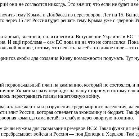
рий они не согласятся никогда. Это значит, что если не будет из
лючить тему Крыма и Донбасса из переговоров. Лет на 15. Вынес
 что через 15 лет Россия будет решать тему Крыма уже с ядерно
анитарный, военный, политический. Вступление Украины в ЕС – 
аина. И ещё проблема – сам ЕС пока ни на что не согласился. По
ольшой вопрос, потому что вешать на себя это дикое поле – это 
ернигов якобы для создания Киеву возможности подумать. Тут н
ий первоначальный план на кампанию, который не состоялся, и 
очной Украины сразу перейдут на нашу сторону, и потому наши
лось перестраивать планы на затяжную войну.
ава, а также жертвы и разрушения среди мирного населения, да 
ти элит России, которая отвечает за экономику и бюджет. Так 
оворная команда сама встаёт в слабую переговорную позицию.
м были нужны для сковывания резервов ВСУ. Такая функция дейс
 перебрасывает войска и Россия — под Донецк и Харьков. Там з