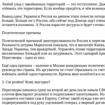
Любой уход с завоёванных территорий — это отступление. Даж
отбивать эти территории. Если вообще придётся, в чём возник
Вывод один: Украина и Россия на данном этапе понесли потери
больше. Больше он у России, ибо сейчас под Донецк идут очен
останется половина. А Россия нарастит ресурсы и будет готова
Политические причины
Политической причиной заинтересованности России в перегово
Реальность штурма Мариуполя показала, что в масштабе Киева
Западу Украины, тем враждебней. Управлять этими территория
миллионники блокадой или их штурмовать. Этот сценарий прини
Переговоры – одна из них.
Ещё одна причина – наличие в Москве конкуренции политичес
руководство страны. Их аргументы не стоит сбрасывать со сче
избежать любой односторонности. Кремль явно колеблется и по
3. Cui prodest? Кому выгодно?
Переговоры начались сразу на второй же день после начала СВ
а потом фиксируют результат и подписывают капитуляцию. Но н
сохранить поставки газа в Европу. Сейчас такой нужды уже не
подвернувшийся под руку уцелевший генерал, а мирный догов