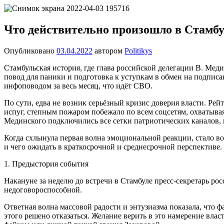
Перейти
Новости
Ещё
к
один
содержимому
Что действительно произошло в Стамбу
сайт
на
Опубликовано
03.04.2022
автором
Politikys
WordPress
Стамбульская история, где глава российской делегации В. Мед
повод для паники и подготовка к уступкам в обмен на подпис
инфоповодом за весь месяц, что идёт СВО.
По сути, едва не возник серьёзный кризис доверия власти. Ре
испуг, степным пожаром побежало по всем соцсетям, охватыва
Мединского подключились все сетки патриотических каналов, 
Когда схлынула первая волна эмоциональной реакции, стало во
и чего ожидать в краткосрочной и среднесрочной перспективе. 
1. Предыстория события
Накануне за неделю до встречи в Стамбуле пресс-секретарь ро
недоговороспособной.
Ответная волна массовой радости и энтузиазма показала, что ф
этого решено отказаться. Желание верить в это намерение влас