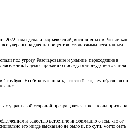
а 2022 года сделали ряд заявлений, воспринятых в России как
 все уверены на двести процентов, стали самым негативным
попали под угрозу. Разочарование и уныние, переходящие в
о населения. К демпфированию последствий неудачного спича
в Стамбуле. Необходимо понять, что это было, чем обусловлено
явление.
оры с украинской стороной прекращаются, так как она признана
 облегчением и радостью встретило информацию о том, что от
фициально это нигде высказано не было и, по сути, могло быть