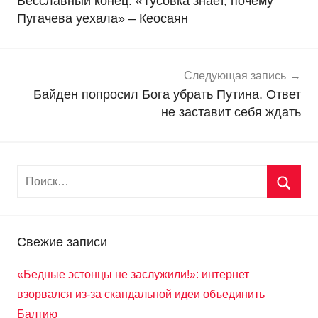
Бесславный конец: «Тусовка знает, почему
в
записям
Пугачева уехала» – Кеосаян
о
с
т
и
Следующая запись
Байден попросил Бога убрать Путина. Ответ
не заставит себя ждать
Свежие записи
«Бедные эстонцы не заслужили!»: интернет
взорвался из-за скандальной идеи объединить
Балтию