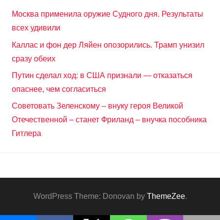
Москва применила оружие Судного дня. Результаты
всех удивили
Каллас и фон дер Ляйен опозорились. Трамп унизил
сразу обеих
Путин сделал ход: в США признали — отказаться
опаснее, чем согласиться
Советовать Зеленскому – внуку героя Великой
Отечественной – станет Фриланд – внучка пособника
Гитлера
WordPress Theme: Donovan by
ThemeZee
.