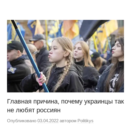
Перейти
Новости
Ещё
к
один
содержимому
сайт
на
WordPress
Главная причина, почему украинцы так
не любят россиян
Опубликовано
03.04.2022
автором
Politikys