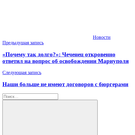
Новости
Навигация
Предыдущая запись
по
«Почему так долго?»: Чеченец откровенно
записям
ответил на вопрос об освобождении Мариуполя
Следующая запись
Наши больше не имеют договоров с бюргерами
Найти: