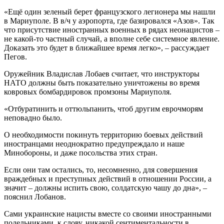
«Ещё один зеленый берет французского легионера мы нашли
в Мариуполе. В в/ч у аэропорта, где базировался «Азов». Так
что присутствие иностранных военных в рядах неонацистов –
не какой-то частный случай, а вполне себе системное явление.
Доказать это будет в ближайшее время легко», – рассуждает
Пегов.
Оружейник Владислав Лобаев считает, что инструкторы
НАТО должны быть показательно уничтожены во время
ковровых бомбардировок промзоны Мариуполя.
«Отбуратинить и оттюльпанить, чтоб другим еврочморям
неповадно было.
О необходимости покинуть территорию боевых действий
иностранцами неоднократно предупреждало и наше
Минобороны, и даже посольства этих стран.
Если они там остались, то, несомненно, для совершения
враждебных и преступных действий в отношении России, а
значит – должны испить свою, солдатскую чашу до дна», –
пояснил Лобанов.
Сами украинские нацисты вместе со своими иностранными
подельниками, к слову, никакой сентиментальности в