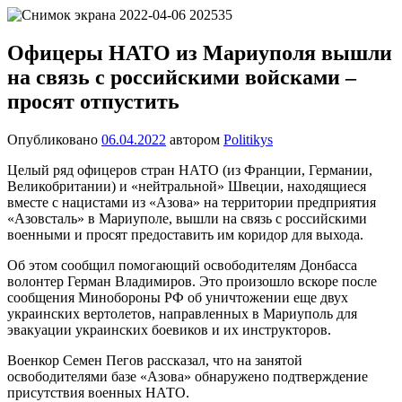
Перейти
Новости
Ещё
к
один
содержимому
Офицеры НАТО из Мариуполя вышли
сайт
на связь с российскими войсками –
на
WordPress
просят отпустить
Опубликовано
06.04.2022
автором
Politikys
Целый ряд офицеров стран НАТО (из Франции, Германии,
Великобритании) и «нейтральной» Швеции, находящиеся
вместе с нацистами из «Азова» на территории предприятия
«Азовсталь» в Мариуполе, вышли на связь с российскими
военными и просят предоставить им коридор для выхода.
Об этом сообщил помогающий освободителям Донбасса
волонтер Герман Владимиров. Это произошло вскоре после
сообщения Минобороны РФ об уничтожении еще двух
украинских вертолетов, направленных в Мариуполь для
эвакуации украинских боевиков и их инструкторов.
Военкор Семен Пегов рассказал, что на занятой
освободителями базе «Азова» обнаружено подтверждение
присутствия военных НАТО.