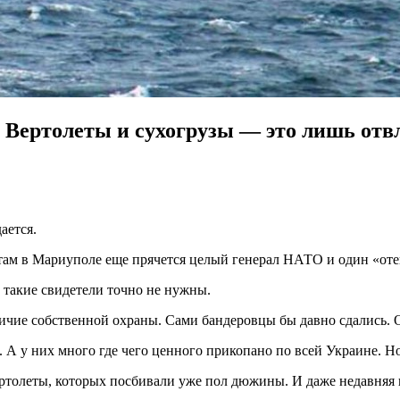
 Вертолеты и сухогрузы — это лишь от
ается.
 там в Мариуполе еще прячется целый генерал НАТО и один «от
 такие свидетели точно не нужны.
личие собственной охраны. Сами бандеровцы бы давно сдались. О
. А у них много где чего ценного прикопано по всей Украине. Но
толеты, которых посбивали уже пол дюжины. И даже недавняя п