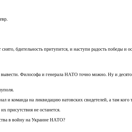
евр.
 снято, бдительность притупится, и наступи радость победы и о
 вывести. Философа и генерала НАТО точно можно. Ну и десяток
иуполя.
ал и команда на ликвидацию натовских свидетелей, а там кого т
их присутствия не останется.
ьства в войну на Украине НАТО?