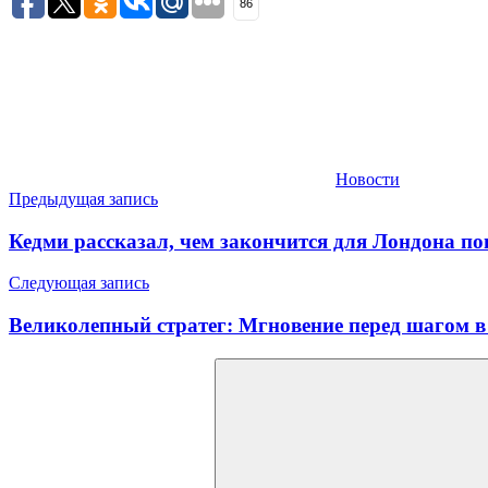
86
Новости
Навигация
Предыдущая запись
по
Кедми рассказал, чем закончится для Лондона п
записям
Следующая запись
Великолепный стратег: Мгновение перед шагом в
Найти: