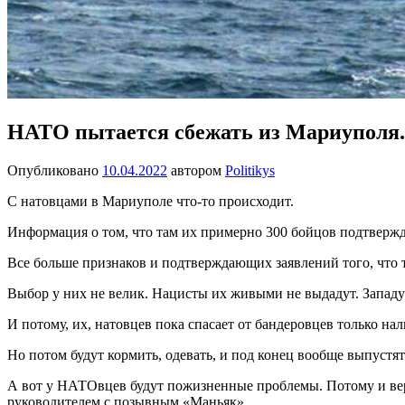
НАТО пытается сбежать из Мариуполя.
Опубликовано
10.04.2022
автором
Politikys
С натовцами в Мариуполе что-то происходит.
Информация о том, что там их примерно 300 бойцов подтвержд
Все больше признаков и подтверждающих заявлений того, что
Выбор у них не велик. Нацисты их живыми не выдадут. Западу
И потому, их, натовцев пока спасает от бандеровцев только на
Но потом будут кормить, одевать, и под конец вообще выпустят
А вот у НАТОвцев будут пожизненные проблемы. Потому и вер
руководителем с позывным «Маньяк».