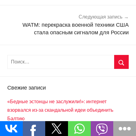
записям
о
с
т
Следующая запись
и
WATM: перекраска военной техники США
стала опасным сигналом для России
Свежие записи
«Бедные эстонцы не заслужили!»: интернет
взорвался из-за скандальной идеи объединить
Балтию
Москва применила оружие Судного дня. Результаты