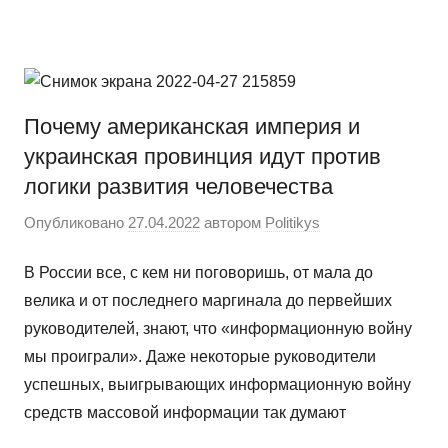
Перейти
Новости
Ещё
к
один
содержимому
сайт
на
Почему американская империя и
WordPress
украинская провинция идут против
логики развития человечества
Опубликовано
27.04.2022
автором
Politikys
В России все, с кем ни поговоришь, от мала до
велика и от последнего маргинала до первейших
руководителей, знают, что «информационную войну
мы проиграли». Даже некоторые руководители
успешных, выигрывающих информационную войну
средств массовой информации так думают