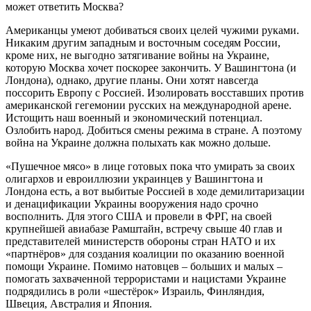
может ответить Москва?
Американцы умеют добиваться своих целей чужими руками.
Никаким другим западным и восточным соседям России,
кроме них, не выгодно затягивание войны на Украине,
которую Москва хочет поскорее закончить. У Вашингтона (и
Лондона), однако, другие планы. Они хотят навсегда
поссорить Европу с Россией. Изолировать восставших против
американской гегемонии русских на международной арене.
Истощить наш военный и экономический потенциал.
Озлобить народ. Добиться смены режима в стране. А поэтому
война на Украине должна полыхать как можно дольше.
«Пушечное мясо» в лице готовых пока что умирать за своих
олигархов и евроиллюзии украинцев у Вашингтона и
Лондона есть, а вот выбитые Россией в ходе демилитаризации
и денацификации Украины вооружения надо срочно
восполнить. Для этого США и провели в ФРГ, на своей
крупнейшей авиабазе Рамштайн, встречу свыше 40 глав и
представителей министерств обороны стран НАТО и их
«партнёров» для создания коалиции по оказанию военной
помощи Украине. Помимо натовцев – больших и малых –
помогать захваченной террористами и нацистами Украине
подрядились в роли «шестёрок» Израиль, Финляндия,
Швеция, Австралия и Япония.