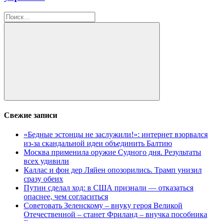
Найти:
Поиск
Свежие записи
«Бедные эстонцы не заслужили!»: интернет взорвался
из-за скандальной идеи объединить Балтию
Москва применила оружие Судного дня. Результаты
всех удивили
Каллас и фон дер Ляйен опозорились. Трамп унизил
сразу обеих
Путин сделал ход: в США признали — отказаться
опаснее, чем согласиться
Советовать Зеленскому – внуку героя Великой
Отечественной – станет Фриланд – внучка пособника