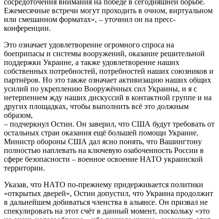
сосредоточения внимания на победе в сегодняшней борьбе.
Ежемесячные встречи могут проходить в очном, виртуальном
или смешанном форматах», – уточнил он на пресс-
конференции.
Это означает удовлетворение огромного спроса на
боеприпасы и системы вооружений, оказание решительной
поддержки Украине, а также удовлетворение наших
собственных потребностей, потребностей наших союзников и
партнёров. Но это также означает активизацию наших общих
усилий по укреплению Вооружённых сил Украины, и я с
нетерпением жду наших дискуссий в контактной группе и на
других площадках, чтобы выполнить всё это должным
образом,
– подчеркнул Остин. Он заверил, что США будут требовать от
остальных стран оказания ещё большей помощи Украине.
Министр обороны США дал ясно понять, что Вашингтону
полностью наплевать на ключевую озабоченность России в
сфере безопасности – военное освоение НАТО украинской
территории.
Указав, что НАТО по-прежнему придерживается политики
«открытых дверей», Остин допустил, что Украина продолжит
в дальнейшем добиваться членства в альянсе. Он призвал не
спекулировать на этот счёт в данный момент, поскольку «это