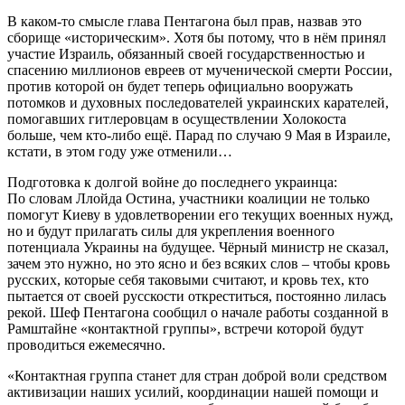
В каком-то смысле глава Пентагона был прав, назвав это
сборище «историческим». Хотя бы потому, что в нём принял
участие Израиль, обязанный своей государственностью и
спасению миллионов евреев от мученической смерти России,
против которой он будет теперь официально вооружать
потомков и духовных последователей украинских карателей,
помогавших гитлеровцам в осуществлении Холокоста
больше, чем кто-либо ещё. Парад по случаю 9 Мая в Израиле,
кстати, в этом году уже отменили…
Подготовка к долгой войне до последнего украинца:
По словам Ллойда Остина, участники коалиции не только
помогут Киеву в удовлетворении его текущих военных нужд,
но и будут прилагать силы для укрепления военного
потенциала Украины на будущее. Чёрный министр не сказал,
зачем это нужно, но это ясно и без всяких слов – чтобы кровь
русских, которые себя таковыми считают, и кровь тех, кто
пытается от своей русскости откреститься, постоянно лилась
рекой. Шеф Пентагона сообщил о начале работы созданной в
Рамштайне «контактной группы», встречи которой будут
проводиться ежемесячно.
«Контактная группа станет для стран доброй воли средством
активизации наших усилий, координации нашей помощи и