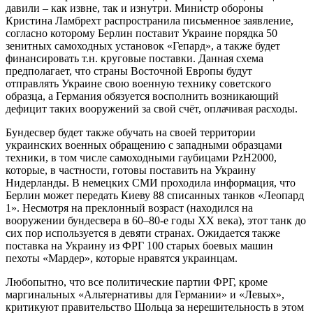
давили – как извне, так и изнутри. Министр обороны
Кристина Ламбрехт распространила письменное заявление,
согласно которому Берлин поставит Украине порядка 50
зенитных самоходных установок «Гепард», а также будет
финансировать т.н. круговые поставки. Данная схема
предполагает, что страны Восточной Европы будут
отправлять Украине свою военную технику советского
образца, а Германия обязуется восполнить возникающий
дефицит таких вооружений за свой счёт, оплачивая расходы.
Бундесвер будет также обучать на своей территории
украинских военных обращению с западными образцами
техники, в том числе самоходными гаубицами PzH2000,
которые, в частности, готовы поставить на Украину
Нидерланды. В немецких СМИ проходила информация, что
Берлин может передать Киеву 88 списанных танков «Леопард
1». Несмотря на преклонный возраст (находился на
вооружении бундесвера в 60–80-е годы ХХ века), этот танк до
сих пор используется в девяти странах. Ожидается также
поставка на Украину из ФРГ 100 старых боевых машин
пехоты «Мардер», которые нравятся украинцам.
Любопытно, что все политические партии ФРГ, кроме
маргинальных «Альтернативы для Германии» и «Левых»,
критикуют правительство Шольца за нерешительность в этом