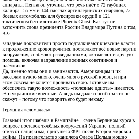
аппараты. Пентагон уточнил, что речь идёт о 72 гаубицах
калибра 155 мм и 144 тысячах артиллерийских снарядов, 72
боевых автомобилях для буксировки орудий и 121
тактическом беспилотнике Phoenix Ghost. Как тут не
вспомнить слова президента России Владимира Путина о том,
что
западные покровители просто подталкивают киевские власти
к продолжению кровопролития, поставляют всё новые партии
вооружения, снабжают разведданными, оказывают и другую
помощь, включая направление военных советников и
наёмников.
Да, именно этим они и занимаются. Американцам и их
вассалам нужно много, очень много русской крови, и при
этом совсем не хочется проливать свою. Готовые им
обеспечить такую возможность «полезные идиоты» имеются.
Это украинские военные. А ведь им даже спасибо за это не
скажут – потому что говорить его будет некому
Германия «сломалась»
Главный итог шабаша в Рамштайне – смена Берлином курса в
вопросе поставок тяжёлых вооружений Украине, полный
отказ от пацифизма, присущего ФРГ после Второй мировой
войны. На правительство канцлера Олафа Шольца мощно