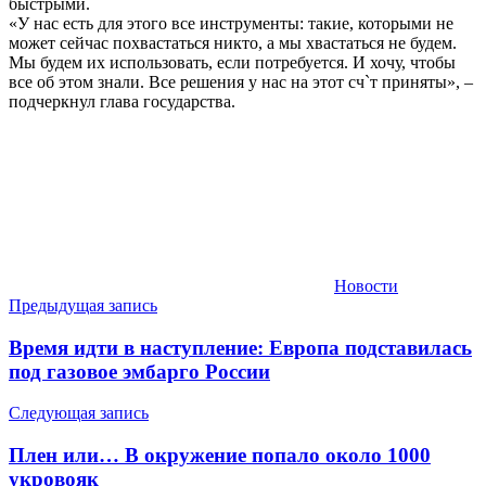
быстрыми.
«У нас есть для этого все инструменты: такие, которыми не
может сейчас похвастаться никто, а мы хвастаться не будем.
Мы будем их использовать, если потребуется. И хочу, чтобы
все об этом знали. Все решения у нас на этот сч`т приняты», –
подчеркнул глава государства.
Новости
Навигация
Предыдущая запись
по
Время идти в наступление: Европа подставилась
записям
под газовое эмбарго России
Следующая запись
Плен или… В окружение попало около 1000
укровояк