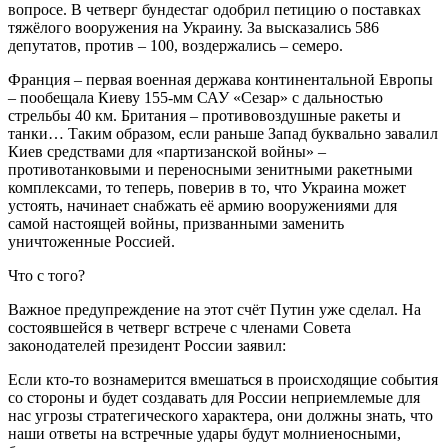
вопросе. В четверг бундестаг одобрил петицию о поставках
тяжёлого вооружения на Украину. За высказались 586
депутатов, против – 100, воздержались – семеро.
Франция – первая военная держава континентальной Европы
– пообещала Киеву 155-мм САУ «Сезар» с дальностью
стрельбы 40 км. Британия – противовоздушные ракеты и
танки… Таким образом, если раньше Запад буквально завалил
Киев средствами для «партизанской войны» –
противотанковыми и переносными зенитными ракетными
комплексами, то теперь, поверив в то, что Украина может
устоять, начинает снабжать её армию вооружениями для
самой настоящей войны, призванными заменить
уничтоженные Россией.
Что с того?
Важное предупреждение на этот счёт Путин уже сделал. На
состоявшейся в четверг встрече с членами Совета
законодателей президент России заявил:
Если кто-то вознамерится вмешаться в происходящие события
со стороны и будет создавать для России неприемлемые для
нас угрозы стратегического характера, они должны знать, что
наши ответы на встречные удары будут молниеносными,