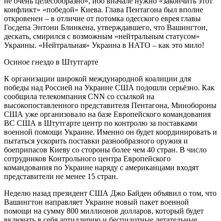
не очень целесообразно», ибо вначале нужно «закончить этот
конфликт» «победой» Киева. Глава Пентагона был вполне
откровенен – в отличие от потомка одесского еврея главы
Госдепа Энтони Блинкена, утверждавшего, что Вашингтон,
дескать, смирился с возможным «нейтральным статусом»
Украины. «Нейтральная» Украина в НАТО – как это мило!
Осиное гнездо в Штутгарте
К организации широкой международной коалиции для
победы над Россией на Украине США подошли серьёзно. Как
сообщила телекомпания CNN со ссылкой на
высокопоставленного представителя Пентагона, Минобороны
США уже организовало на базе Европейского командования
ВС США в Штутгарте центр по контролю за поставками
военной помощи Украине. Именно он будет координировать и
пытаться ускорить поставки разнообразного оружия и
боеприпасов Киеву со стороны более чем 40 стран. В число
сотрудников Контрольного центра Европейского
командования по Украине наряду с американцами входят
представители не менее 15 стран.
Неделю назад президент США Джо Байден объявил о том, что
Вашингтон направляет Украине новый пакет военной
помощи на сумму 800 миллионов долларов, который будет
включать в себя артиллерию и беспилотные летательные