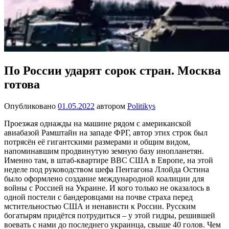
По России ударят сорок стран. Москва
готова
Опубликовано
01.05.2022
автором
Politikys
Проезжая однажды на машине рядом с американской
авиабазой Рамштайн на западе ФРГ, автор этих строк был
потрясён её гигантскими размерами и общим видом,
напоминавшим продвинутую земную базу инопланетян.
Именно там, в штаб-квартире ВВС США в Европе, на этой
неделе под руководством шефа Пентагона Ллойда Остина
было оформлено создание международной коалиции для
войны с Россией на Украине. И кого только не оказалось в
одной постели с бандеровцами на почве страха перед
мстительностью США и ненависти к России. Русским
богатырям придётся потрудиться – у этой гидры, решившей
воевать с нами до последнего украинца, свыше 40 голов. Чем