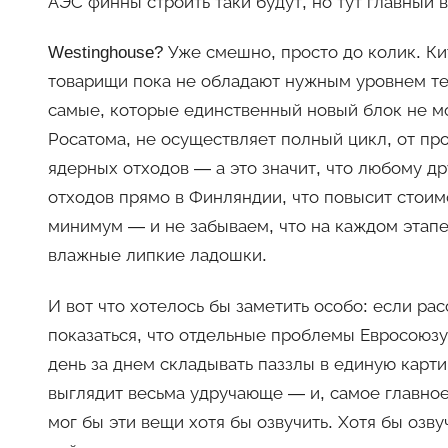
АЭС финны строить таки будут, но тут главный 
Westinghouse? Уже смешно, просто до колик. К
товарищи пока не обладают нужным уровнем те
самые, которые единственный новый блок не мо
Росатома, не осуществляет полный цикл, от про
ядерных отходов — а это значит, что любому д
отходов прямо в Финляндии, что повысит стоим
минимум — и не забываем, что на каждом этап
влажные липкие ладошки.
И вот что хотелось бы заметить особо: если ра
показаться, что отдельные проблемы Евросоюзу
день за днем складывать паззлы в единую карти
выглядит весьма удручающе — и, самое главное
мог бы эти вещи хотя бы озвучить. Хотя бы озву