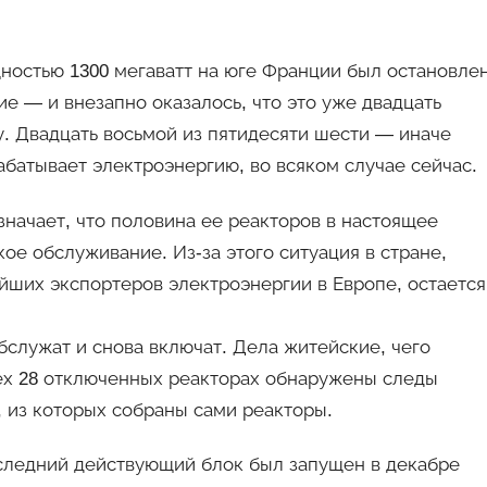
ностью 1300 мегаватт на юге Франции был остановле
е — и внезапно оказалось, что это уже двадцать
у. Двадцать восьмой из пятидесяти шести — иначе
абатывает электроэнергию, во всяком случае сейчас.
начает, что половина ее реакторов в настоящее
ое обслуживание. Из-за этого ситуация в стране,
йших экспортеров электроэнергии в Европе, остается
бслужат и снова включат. Дела житейские, чего
всех 28 отключенных реакторах обнаружены следы
 из которых собраны сами реакторы.
последний действующий блок был запущен в декабре