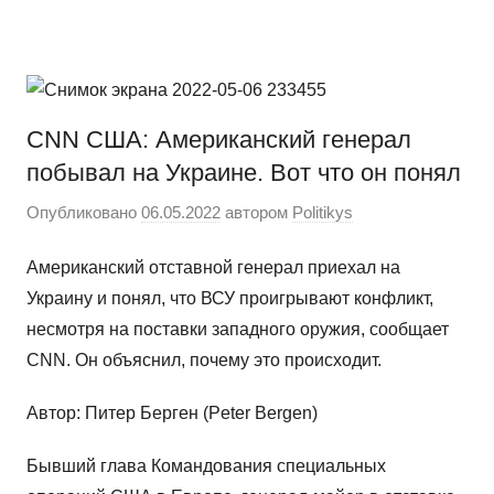
Перейти
Новости
Ещё
к
один
содержимому
сайт
на
CNN США: Американский генерал
WordPress
побывал на Украине. Вот что он понял
Опубликовано
06.05.2022
автором
Politikys
Американский отставной генерал приехал на
Украину и понял, что ВСУ проигрывают конфликт,
несмотря на поставки западного оружия, сообщает
CNN. Он объяснил, почему это происходит.
Автор: Питер Берген (Peter Bergen)
Бывший глава Командования специальных