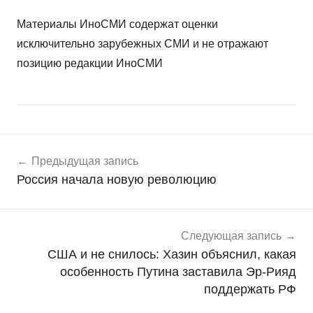
Материалы ИноСМИ содержат оценки
исключительно зарубежных СМИ и не отражают
позицию редакции ИноСМИ
Навигация
Н
Предыдущая запись
о
по
Россия начала новую революцию
в
записям
о
с
т
Следующая запись
и
США и не снилось: Хазин объяснил, какая
особенность Путина заставила Эр-Рияд
поддержать РФ