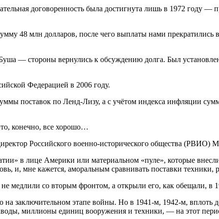
чательная договоренность была достигнута лишь в 1972 году —
умму 48 млн долларов, после чего выплаты нами прекратились 
 и Буша — стороны вернулись к обсуждению долга. Был установ
сийской Федерацией в 2006 году.
суммы поставок по Ленд-Лизу, а с учётом индекса инфляции сум
это, конечно, все хорошо…
директор Российского военно-исторического общества (РВИО) М
атии» в лице Америки или материальном «пуле», которые внес
овь, и, мне кажется, аморальным сравнивать поставки техники, 
е медлили со вторым фронтом, а открыли его, как обещали, в 1
 на заключительном этапе войны. Но в 1941-м, 1942-м, вплоть 
заводы, миллионы единиц вооружения и техники, — на этот пери