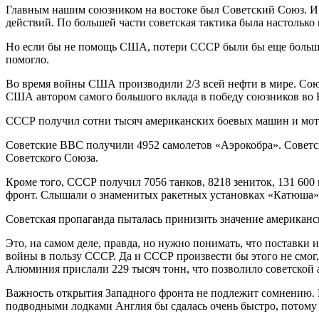
Главным нашим союзником на востоке был Советский Союз. И о
действий. По большей части советская тактика была настолько
Но если бы не помощь США, потери СССР были бы еще большими
помогло.
Во время войны США производили 2/3 всей нефти в мире. Союз
США автором самого большого вклада в победу союзников во 
СССР получил сотни тысяч американских боевых машин и мото
Советские ВВС получили 4952 самолетов «Аэрокобра». Советс
Советского Союза.
Кроме того, СССР получил 7056 танков, 8218 зениток, 131 600
фронт. Слышали о знаменитых ракетных установках «Катюша»?
Советская пропаганда пыталась принизить значение американск
Это, на самом деле, правда, но нужно понимать, что поставк
войны в пользу СССР. Да и СССР произвести бы этого не смог,
Алюминия прислали 229 тысяч тонн, что позволило советской 
Важность открытия Западного фронта не подлежит сомнению. 
подводными лодками Англия бы сдалась очень быстро, потому 