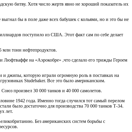
скую битву. Хотя число жертв явно не хороший показатель их
ыгнал бы в поле даже всех бабушек с кольями, но и это бы не
иллиардов поступило из США. Этот факт сам по себе делает
5 млн тонн нефтепродуктов.
и Люфтваффе на «Аэрокобре» ,что сделало его трижды Героем
ки и джипы, которую играли огромную роль в поставках на
рузовиках Studebaker. Все это было американским.
Союз произвел 30 000 танков и 40 000 самолетов.
ловине 1942 года. Именно тогда случился тот самый перелом
тали было достаточно для производства 70 000 танков Т-34.
х лет.
еликобританию. Без американских систем борьбы с
ресурсов.