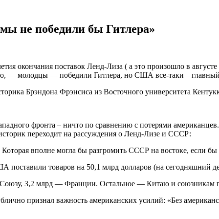
 мы не победили бы Гитлера»
етия окончания поставок Ленд-Лиза ( а это произошло в августе 
чно, — молодцы — победили Гитлера, но США все-таки – главны
орика Брэндона Фрэнсиса из Восточного университета Кентукки
Западного фронта – ничто по сравнению с потерями американцев
историк переходит на рассуждения о Ленд-Лизе и СССР:
 Которая вполне могла бы разгромить СССР на востоке, если б
ША поставили товаров на 50,1 млрд долларов (на сегодняшний де
у Союзу, 3,2 млрд — Франции. Остальное — Китаю и союзникам 
блично признал важность американских усилий: «Без американс