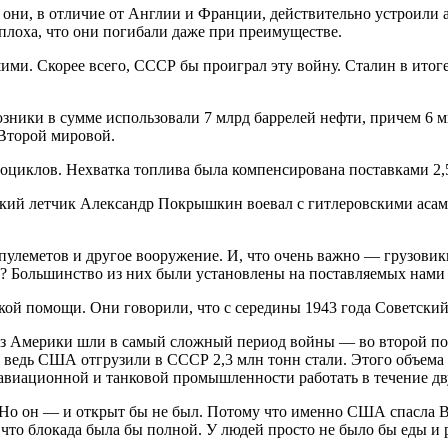
ни, в отличие от Англии и Франции, действительно устроили ад
 плоха, что они погибали даже при преимуществе.
. Скорее всего, СССР бы проиграл эту войну. Сталин в итоге в
ники в сумме использовали 7 млрд баррелей нефти, причем 6 м
Второй мировой.
циклов. Нехватка топлива была компенсирована поставками 2,
кий летчик Александр Покрышкин воевал с гитлеровскими асам
 пулеметов и другое вооружение. И, что очень важно — грузови
 Большинство из них были установлены на поставляемых нами г
ой помощи. Они говорили, что с середины 1943 года Советский 
и из Америки шли в самый сложный период войны — во второй по
 ведь США отгрузили в СССР 2,3 млн тонн стали. Этого объема с
авиационной и танковой промышленности работать в течение дву
Но он — и открыт бы не был. Потому что именно США спасла В
что блокада была бы полной. У людей просто не было бы еды и 