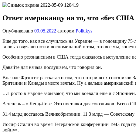
Перейти
Новости
Ещё
к
один
содержимому
Ответ американцу на то, что «без США
сайт
на
Опубликовано
09.05.2022
автором
Politikys
WordPress
Еще до того, как все случилось на Украине — в годовщину 75-л
вновь зазвучали нотки воспоминаний о том, что все мы, коне
Особенно резонансным в США тогда оказалось выступление ист
Давайте для начала послушаем, что говорил он.
Вначале Фрэнсис рассказал о том, что потери всех союзников 
Британии и Канады вместе взятых. Ну а дальше американский 
…Просто в Европе забывают, что мы воевали еще и с Японией.
А теперь – о Ленд-Лизе. Это поставки для союзников. Всего С
31,4 млрд досталось Великобритании, 11,3 млрд — Советском
Иосиф Сталин во время Тегеранской конференции 1943 года пу
войну».