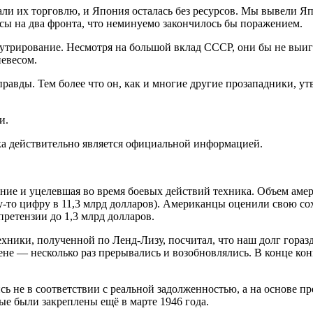
и их торговлю, и Япония осталась без ресурсов. Мы вывели Я
рсы на два фронта, что неминуемо закончилось бы поражением.
утрирование. Несмотря на большой вклад СССР, они бы не выигр
евесом.
 правды. Тем более что он, как и многие другие прозападники,
и.
а действительно является официальной информацией.
ние и уцелевшая во время боевых действий техника. Объем аме
у-то цифру в 11,3 млрд долларов). Американцы оценили свою со
ретензии до 1,3 млрд долларов.
ники, полученной по Ленд-Лизу, посчитал, что наш долг гораз
ене — несколько раз прерывались и возобновлялись. В конце ко
сь не в соответствии с реальной задолженностью, а на основе 
е были закреплены ещё в марте 1946 года.