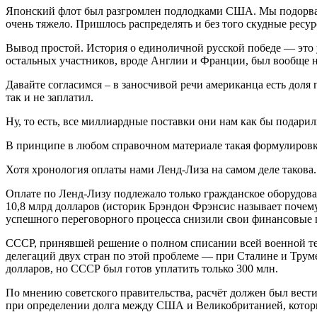
Японский флот был разгромлен подлодками США. Мы подорвал
очень тяжело. Пришлось распределять и без того скудные ресу
Вывод простой. История о единоличной русской победе — это 
остальных участников, вроде Англии и Франции, был вообще н
Давайте согласимся – в заносчивой речи американца есть доля
так и не заплатил.
Ну, то есть, все миллиардные поставки они нам как бы подарил
В принципе в любом справочном материале такая формулировк
Хотя хронология оплаты нами Ленд-Лиза на самом деле такова.
Оплате по Ленд-Лизу подлежало только гражданское оборудова
10,8 млрд долларов (историк Брэндон Фрэнсис называет почем
успешного переговорного процесса снизили свои финансовые п
СССР, принявшей решение о полном списании всей военной тех
делегаций двух стран по этой проблеме — при Сталине и Трум
долларов, но СССР был готов уплатить только 300 млн.
По мнению советского правительства, расчёт должен был вести
при определении долга между США и Великобританией, которы