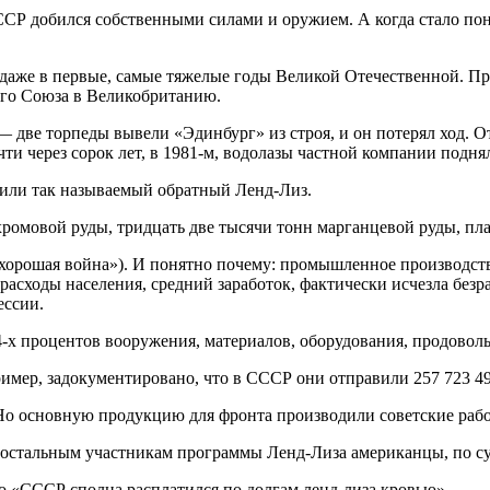
СР добился собственными силами и оружием. А когда стало поня
аже в первые, самые тяжелые годы Великой Отечественной. При
ого Союза в Великобританию.
— две торпеды вывели «Эдинбург» из строя, и он потерял ход. От
ти через сорок лет, в 1981-м, водолазы частной компании подня
или так называемый обратный Ленд-Лиз.
мовой руды, тридцать две тысячи тонн марганцевой руды, плати
рошая война»). И понятно почему: промышленное производство 
асходы населения, средний заработок, фактически исчезла безр
ессии.
4-х процентов вооружения, материалов, оборудования, продоволь
ример, задокументировано, что в СССР они отправили 257 723 4
Но основную продукцию для фронта производили советские рабо
 остальным участникам программы Ленд-Лиза американцы, по су
то «СССР сполна расплатился по долгам ленд-лиза кровью».