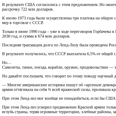
В результате США согласились с этим предложением. Но окон
рассрочку 722 млн долларов.
К июлю 1973 года были осуществлены три платежа на общую с
мер в торговле с СССР.
Только в июне 1990 года – уже в ходе переговоров Горбачева
2030 год, и сумма в 674 млн долларов.
Последняя транзакция долга по Ленд-Лизу была проведена Рос
В результате получилось, что СССР выплатила 6,5% от общей 
Но…
Самолеты, танки, поезда, корабли, оружие, продовольствие — 
Но давайте послушаем, что говорит по этому поводу научный 
— Многие американские историки пишут об «арсенале демокр
армия оттягивала на себя ¾ всей вражеской силы, проливала кр
При этом Ленд-лиз мог вообще не понадобиться, если бы США н
При этом Ленд-лиз ускорил продвижение Красной армии только
вглубь страны, теряя огромные территории, хлебные районы, 