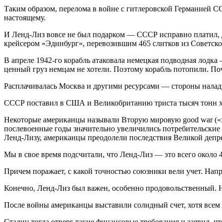
Таким образом, перелома в войне с гитлеровской Германией СС
настоящему.
И Ленд-Лиз вовсе не был подарком — СССР исправно платил, д
крейсером «Эдинбург», перевозившим 465 слитков из Советск
В апреле 1942-го корабль атаковала немецкая подводная лодка 
ценный груз немцам не хотели. Поэтому корабль потопили. Поч
Расплачивалась Москва и другими ресурсами — стороны налад
СССР поставил в США и Великобританию триста тысяч тонн хро
Некоторые американцы называли Вторую мировую good war («хо
послевоенные годы значительно увеличились потребительские р
Ленд-Лизу, американцы преодолели последствия Великой депр
Мы в свое время подсчитали, что Ленд-Лиз — это всего около 
Причем поражает, с какой точностью союзники вели учет. Нап
Конечно, Ленд-Лиз был важен, особенно продовольственный. 
После войны американцы выставили солидный счет, хотя всем
Сталин тогда отверг такие финансовые требования и заявил, ч