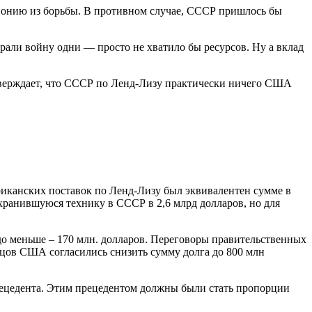
понию из борьбы. В противном случае, СССР пришлось бы
али войну одни — просто не хватило бы ресурсов. Ну а вклад
 утверждает, что СССР по Ленд-Лизу практически ничего США
риканских поставок по Ленд-Лизу был эквивалентен сумме в
хранившуюся технику в СССР в 2,6 млрд долларов, но для
до меньше – 170 млн. долларов. Переговоры правительственных
нцов США согласились снизить сумму долга до 800 млн
прецедента. Этим прецедентом должны были стать пропорции