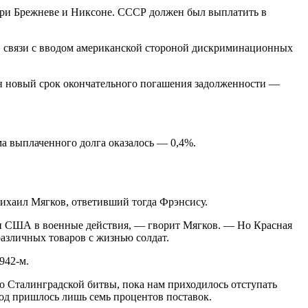
 при Брежневе и Никсоне. СССР должен был выплатить в
в связи с вводом американской стороной дискриминационных
лен новый срок окончательного погашения задолженности —
ма выплаченного долга оказалось — 0,4%.
ихаил Мягков, ответивший тогда Фрэнсису.
ли США в военные действия, — гворит Мягков. — Но Красная
различных товаров с жизнью солдат.
942-м.
до Сталинградской битвы, пока нам приходилось отступать
од пришлось лишь семь процентов поставок.