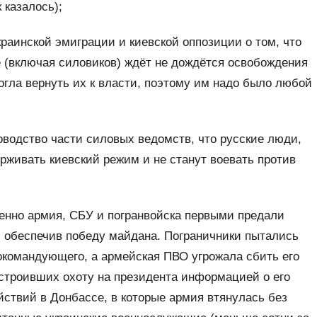
 казалось);
краинской эмиграции и киевской оппозиции о том, что
е (включая силовиков) ждёт не дождётся освобождения
могла вернуть их к власти, поэтому им надо было любой
оводство части силовых ведомств, что русские люди,
рживать киевский режим и не станут воевать против
енно армия, СБУ и погранвойска первыми предали
и, обеспечив победу майдана. Пограничники пытались
нокомандующего, а армейская ПВО угрожала сбить его
устроивших охоту на президента информацией о его
йствий в Донбассе, в которые армия втянулась без