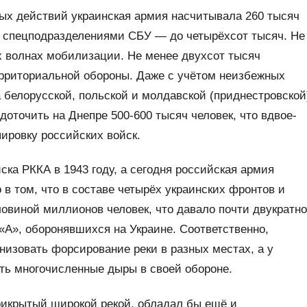
вых действий украинская армия насчитывала 260 тысяч
 и спецподразделениями СБУ — до четырёхсот тысяч. Не
х волнах мобилизации. Не менее двухсот тысяч
рриториальной обороны. Даже с учётом неизбежных
а белорусской, польской и молдавской (приднестровской
доточить на Днепре 500-600 тысяч человек, что вдвое-
ировку российских войск.
ска РККА в 1943 году, а сегодня российская армия
в том, что в составе четырёх украинских фронтов и
овиной миллионов человек, что давало почти двукратн
«А», оборонявшихся на Украине. Соответственно,
низовать форсирование реки в разных местах, а у
ать многочисленные дыры в своей обороне.
икрытый широкой рекой, обладал бы ещё и