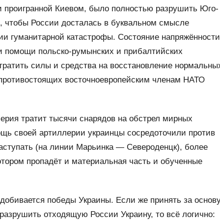
и проигранной Киевом, было полностью разрушить Юго-
в, чтобы России досталась в буквальном смысле
ии гуманитарной катастрофы. Состояние напряжённости
и помощи польско-румынских и прибалтийских
тратить силы и средства на восстановление нормальны
я противостоящих восточноевропейским членам НАТО
лерия тратит тысячи снарядов на обстрел мирных
ощь своей артиллерии украинцы сосредоточили против
наступать (на линии Марьинка — Североденцк), более
 котором пропадёт и материальная часть и обученные
 добивается победы Украины. Если же принять за основ
разрушить отходящую России Украину, то всё логично: