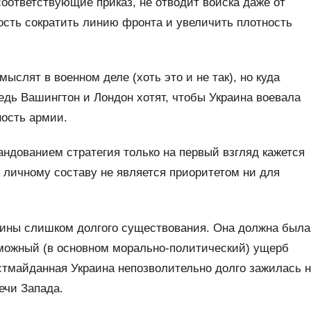
соответствующие приказ, не отводит войска даже от
ость сократить линию фронта и увеличить плотность
ыслят в военном деле (хоть это и не так), но куда
едь Вашингтон и Лондон хотят, чтобы Украина воевала
ность армии.
ндованием стратегия только на первый взгляд кажется
к личному составу не является приоритетом ни для
аины слишком долгого существования. Она должна была
зможный (в основном морально-политический) ущерб
стмайданная Украина непозволительно долго зажилась 
ечи Запада.