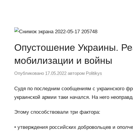
Перейти
к
Ещё
Новости
содержимому
один
сайт
на
Опустошение Украины. Ре
WordPress
мобилизации и войны
Опубликовано
17.05.2022
автором
Politikys
Судя по последним сообщениям с украинского фро
украинской армии таки начался. На него неоправ
Этому способствовали три фактора:
• утверждения российских добровольцев и ополче