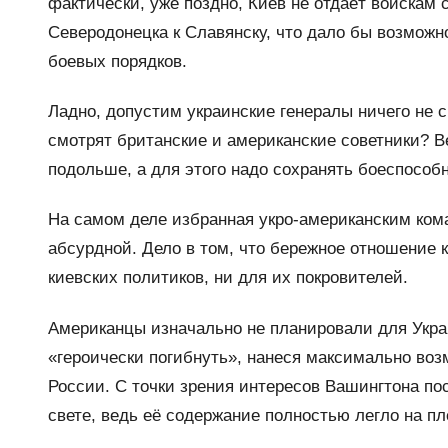
фактически, уже поздно, Киев не отдаёт войскам 
Северодонецка к Славянску, что дало бы возможн
боевых порядков.
Ладно, допустим украинские генералы ничего не см
смотрят британские и американские советники? В
подольше, а для этого надо сохранять боеспособ
На самом деле избранная укро-американским кома
абсурдной. Дело в том, что бережное отношение 
киевских политиков, ни для их покровителей.
Американцы изначально не планировали для Укр
«героически погибнуть», нанеся максимально во
России. С точки зрения интересов Вашингтона по
свете, ведь её содержание полностью легло на пл