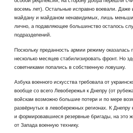
особой рефлексии, на сторону добра перешли сч
восемь лет). Остальные исправно воевали. Даже
майдану и майданом ненавидимых, лишь меньшин
лично, а подавляющее большинство осталось сл
подразделений.
Поскольку преданность армии режиму оказалась 
несколько месяцев стабилизировать фронт. Но з
советниками попались в собственную ловушку.
Азбука военного искусства требовала от украинс
вообще со всего Левобережья к Днепру (от рубеж
войскам возможно большие потери и по мере воз
развёрнутых в левобережных регионах. К Днепру 
и формировавшиеся резервные бригады, на это ж
от Запада военную технику.