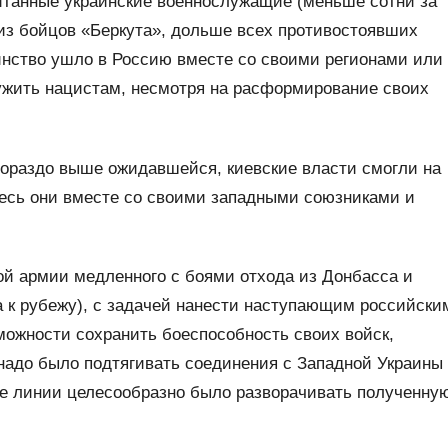
итанные украинские военнослужащие (меньше сотни за
 из бойцов «Беркута», дольше всех противостоявших
ство ушло в Россию вместе со своими регионами или
ужить нацистам, несмотря на расформирование своих
гораздо выше ожидавшейся, киевские власти смогли на
десь они вместе со своими западными союзниками и
кой армии медленного с боями отхода из Донбасса и
а к рубежу), с задачей нанести наступающим российски
можности сохранить боеспособность своих войск,
надо было подтягивать соединения с Западной Украины
е линии целесообразно было разворачивать полученну