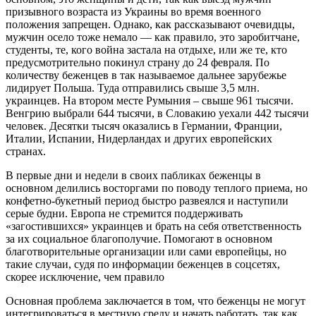
призывного возраста из Украины во время военного
положения запрещен. Однако, как рассказывают очевидцы,
мужчин осело тоже немало — как правило, это заробитчане,
студенты, те, кого война застала на отдыхе, или же те, кто
предусмотрительно покинул страну до 24 февраля. По
количеству беженцев в так называемое дальнее зарубежье
лидирует Польша. Туда отправились свыше 3,5 млн.
украинцев. На втором месте Румыния – свыше 961 тысячи.
Венгрию выбрали 644 тысячи, в Словакию уехали 442 тысячи
человек. Десятки тысяч оказались в Германии, Франции,
Италии, Испании, Нидерландах и других европейских
странах.
В первые дни и недели в своих пабликах беженцы в
основном делились восторгами по поводу теплого приема, но
конфетно-букетный период быстро развеялся и наступили
серые будни. Европа не стремится поддерживать
«загостившихся» украинцев и брать на себя ответственность
за их социальное благополучие. Помогают в основном
благотворительные организации или сами европейцы, но
такие случаи, судя по информации беженцев в соцсетях,
скорее исключение, чем правило
Основная проблема заключается в том, что беженцы не могут
интегрироваться в местную среду и начать работать, так как