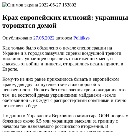
Перейти
Новости
Ещё
к
один
содержимому
Крах европейских иллюзий: украинцы
сайт
торопятся домой
на
WordPress
Опубликовано
27.05.2022
автором
Politikys
Как только было объявлено о начале спецоперации на
Украине и в городах зазвучали сирены воздушной тревоги,
миллионы украинцев сорвались с насиженных мест, и
спасаясь от войны и нищеты, отправились искать приюта в
Европе.
Кому-то из них ранее приходилось бывать в европейском
«раю», для других путешествие стало дорогой в
неизвестность. Но всех без исключения грели ожидания, что
там, на воспетой двумя украинскими майданами «земле
обетованной», их ждут с распростертыми объятиями и точно
не оставят в беде.
По данным Управления Верховного комиссара ООН по делам
беженцев около 6,5 млн украинцев выехали за границу с
началом так называемого российского вторжения. В
основном, это женщины и дети, так как выезд мужчин