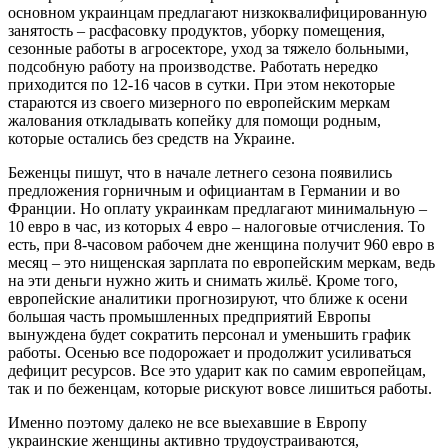
основном украинцам предлагают низкоквалифицированную
занятость – расфасовку продуктов, уборку помещения,
сезонные работы в агросекторе, уход за тяжело больными,
подсобную работу на производстве. Работать нередко
приходится по 12-16 часов в сутки. При этом некоторые
стараются из своего мизерного по европейским меркам
жалования откладывать копейку для помощи родным,
которые остались без средств на Украине.
Беженцы пишут, что в начале летнего сезона появились
предложения горничным и официантам в Германии и во
Франции. Но оплату украинкам предлагают минимальную –
10 евро в час, из которых 4 евро – налоговые отчисления. То
есть, при 8-часовом рабочем дне женщина получит 960 евро в
месяц – это нищенская зарплата по европейским меркам, ведь
на эти деньги нужно жить и снимать жильё. Кроме того,
европейские аналитики прогнозируют, что ближе к осени
большая часть промышленных предприятий Европы
вынуждена будет сократить персонал и уменьшить график
работы. Осенью все подорожает и продолжит усиливаться
дефицит ресурсов. Все это ударит как по самим европейцам,
так и по беженцам, которые рискуют вовсе лишиться работы.
Именно поэтому далеко не все выехавшие в Европу
украинские женщины активно трудоустраиваются,