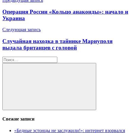
Навигация
Предыдущая запись
по
Операция России «Кольцо анаконды»: начало и
записям
Украина
Следующая запись
Случайная находка в тайнике Мариуполя
выдала британцев с головой
Найти:
Поиск
Свежие записи
«Бедные эстонцы не заслужили!»: интернет взорвался