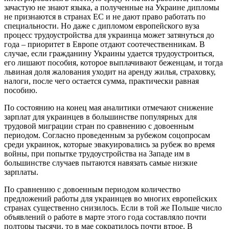
зачастую не знают языка, а полученные на Украине дипломы
не признаются в странах ЕС и не дают право работать по
специальности. Но даже с дипломом европейского вуза
процесс трудоустройства для украинца может затянуться до
года – приоритет в Европе отдают соотечественникам. В
случае, если гражданину Украины удается трудоустроиться,
его лишают пособия, которое выплачивают беженцам, и тогда
львиная доля жалования уходит на аренду жилья, страховку,
налоги, после чего остается сумма, практически равная
пособию.
По состоянию на конец мая аналитики отмечают снижение
зарплат для украинцев в большинстве популярных для
трудовой миграции стран по сравнению с довоенным
периодом. Согласно проведенным за рубежом соцопросам
среди украинок, которые эвакуировались за рубеж во время
войны, при попытке трудоустройства на Западе им в
большинстве случаев пытаются навязать самые низкие
зарплаты.
По сравнению с довоенным периодом количество
предложений работы для украинцев во многих европейских
странах существенно снизилось. Если в той же Польше число
объявлений о работе в марте этого года составляло почти
полторы тысячи, то в мае сократилось почти втрое. В