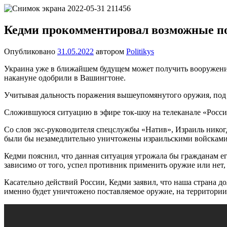
Перейти
Новости
Ещё
к
один
содержимому
Кедми прокомментировал возможные по
сайт
на
Опубликовано
31.05.2022
автором
Politikys
WordPress
Украина уже в ближайшем будущем может получить вооружение
накануне одобрили в Вашингтоне.
Учитывая дальность поражения вышеупомянутого оружия, под 
Сложившуюся ситуацию в эфире ток-шоу на телеканале «Росси
Со слов экс-руководителя спецслужбы «Натив», Израиль нико
были бы незамедлительно уничтожены израильскими войсками
Кедми пояснил, что данная ситуация угрожала бы гражданам его
зависимо от того, успел противник применить оружие или нет,
Касательно действий России, Кедми заявил, что наша страна д
именно будет уничтожено поставляемое оружие, на территории