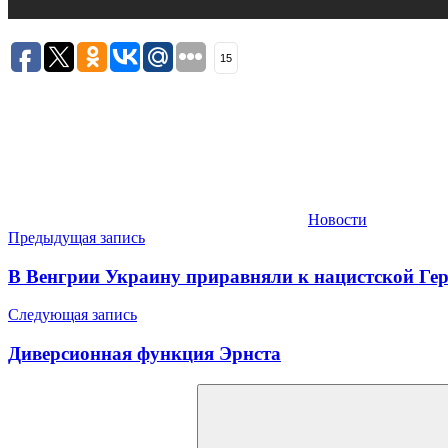
15
Новости
Навигация
Предыдущая запись
по
В Венгрии Украину приравняли к нацистской Ге
записям
Следующая запись
Диверсионная функция Эрнста
Найти: