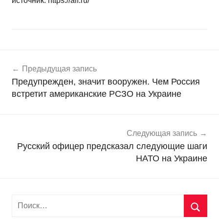
источник: https://aif.ru/
Навигация
Н
Предыдущая запись
о
по
Предупрежден, значит вооружен. Чем Россия
в
записям
встретит американские РСЗО на Украине
о
с
т
и
Следующая запись
Русский офицер предсказал следующие шаги
НАТО на Украине