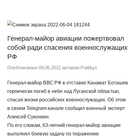
Перейти
Новости
Ещё
к
один
содержимому
сайт
на
Генерал-майор авиации пожертвовал
WordPress
собой ради спасения военнослужащих
РФ
Опубликовано
04.06.2022
автором
Politikys
Генерал-майор ВВС РФ в отставке Канамат Боташев
героически погиб в небе над Луганской областью,
спасая жизни российских военнослужащих. Об этом
в своем Telegram-канале сообщил военный эксперт
Алексей Суконкин.
По его словам, 63-летний генерал-майор авиации
выполнял боевую задачу по поражению