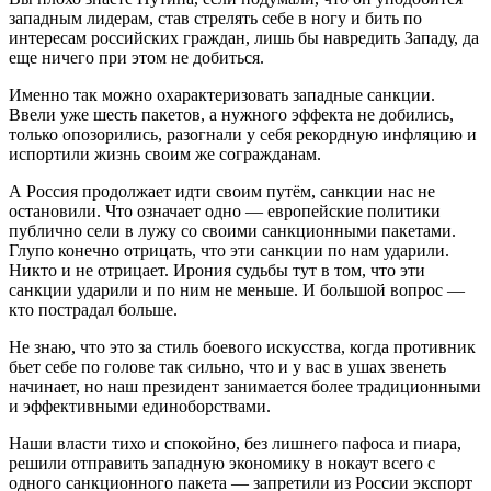
западным лидерам, став стрелять себе в ногу и бить по
интересам российских граждан, лишь бы навредить Западу, да
еще ничего при этом не добиться.
Именно так можно охарактеризовать западные санкции.
Ввели уже шесть пакетов, а нужного эффекта не добились,
только опозорились, разогнали у себя рекордную инфляцию и
испортили жизнь своим же согражданам.
А Россия продолжает идти своим путём, санкции нас не
остановили. Что означает одно — европейские политики
публично сели в лужу со своими санкционными пакетами.
Глупо конечно отрицать, что эти санкции по нам ударили.
Никто и не отрицает. Ирония судьбы тут в том, что эти
санкции ударили и по ним не меньше. И большой вопрос —
кто пострадал больше.
Не знаю, что это за стиль боевого искусства, когда противник
бьет себе по голове так сильно, что и у вас в ушах звенеть
начинает, но наш президент занимается более традиционными
и эффективными единоборствами.
Наши власти тихо и спокойно, без лишнего пафоса и пиара,
решили отправить западную экономику в нокаут всего с
одного санкционного пакета — запретили из России экспорт