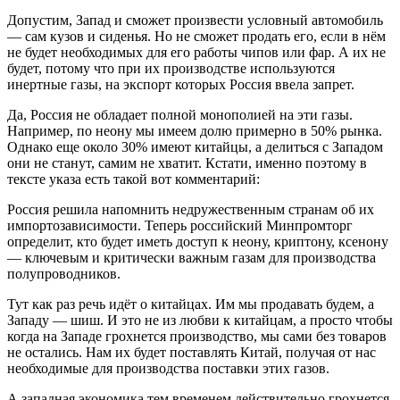
Допустим, Запад и сможет произвести условный автомобиль
— сам кузов и сиденья. Но не сможет продать его, если в нём
не будет необходимых для его работы чипов или фар. А их не
будет, потому что при их производстве используются
инертные газы, на экспорт которых Россия ввела запрет.
Да, Россия не обладает полной монополией на эти газы.
Например, по неону мы имеем долю примерно в 50% рынка.
Однако еще около 30% имеют китайцы, а делиться с Западом
они не станут, самим не хватит. Кстати, именно поэтому в
тексте указа есть такой вот комментарий:
Россия решила напомнить недружественным странам об их
импортозависимости. Теперь российский Минпромторг
определит, кто будет иметь доступ к неону, криптону, ксенону
— ключевым и критически важным газам для производства
полупроводников.
Тут как раз речь идёт о китайцах. Им мы продавать будем, а
Западу — шиш. И это не из любви к китайцам, а просто чтобы
когда на Западе грохнется производство, мы сами без товаров
не остались. Нам их будет поставлять Китай, получая от нас
необходимые для производства поставки этих газов.
А западная экономика тем временем действительно грохнется.