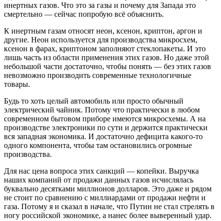
инертных газов. Что это за газы и почему для Запада это
смертельно — сейчас попробую всё объяснить.
К инертным газам относят неон, ксенон, криптон, аргон и
другие. Неон используется для производства микросхем,
ксенон в фарах, криптоном заполняют стеклопакеты. И это
лишь часть из области применения этих газов. Но даже этой
небольшой части достаточно, чтобы понять — без этих газов
невозможно производить современные технологичные
товары.
Будь то хоть целый автомобиль или просто обычный
электрический чайник. Потому что практически в любом
современном бытовом приборе имеются микросхемы. А на
производстве электроники по сути и держится практически
вся западная экономика. И достаточно дефицита какого-то
одного компонента, чтобы там остановились огромные
производства.
Для нас цена вопроса этих санкций — копейки. Выручка
наших компаний от продажи данных газов исчислялась
буквально десятками миллионов долларов. Это даже и рядом
не стоит по сравнению с миллиардами от продажи нефти и
газа. Потому я и сказал в начале, что Путин не стал стрелять в
ногу российской экономике, а нанес более выверенный удар.