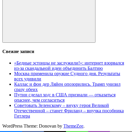
Поиск
Свежие записи
«Бедные эстонцы не заслужили!»: интернет взорвался
из-за скандальной идеи объединить Балтию
Москва применила оружие Судного дня. Результаты
всех удивили
Каллас и фон дер Ляйен опозорились. Трамп унизил
сразу обеих
Путин сделал ход: в США признали — отказаться
опаснее, чем согласиться
Советовать Зеленскому – внуку героя Великой
Отечественной – станет Фриланд – внучка пособника
Гитлера
WordPress Theme: Donovan by
ThemeZee
.