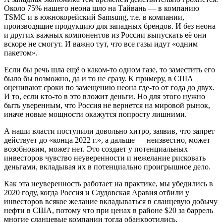
Около 75% нашего неона шло на Тайвань — в компанию
TSMC и в южнокорейский Samsung, т.е. в компании,
производящие продукцию для западных брендов. И без неона
и других важных компонентов из России выпускать её они
вскоре не смогут. И важно тут, что все газы идут «одним
пакетом».
Если бы речь шла ещё о каком-то одном газе, то заместить его
было бы возможно, да и то не сразу. К примеру, в США
оценивают сроки по замещению неона где-то от года до двух.
И то, если кто-то в это вложит деньги. Но для этого нужно
быть уверенным, что Россия не вернется на мировой рынок,
иначе новые мощности окажутся попросту лишними.
А наши власти поступили довольно хитро, заявив, что запрет
действует до «конца 2022 г.», а дальше — неизвестно, может
возобновим, может нет. Это создает у потенциальных
инвесторов чувство неуверенности и нежелание рисковать
деньгами, вкладывая их в потенциально проигрышное дело.
Как эта неуверенность работает на практике, мы убедились в
2020 году, когда Россия и Саудовская Аравия отбили у
инвесторов всякое желание вкладываться в сланцевую добычу
нефти в США, потому что при ценах в районе $20 за баррель
многие сланцевые компании тогда обанкротились.