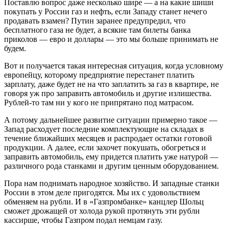
Поставлю вопрос даже несколько шире — а на какие шиши
покупать у России газ и нефть, если Западу станет нечего
продавать взамен? Путин заранее предупредил, что
бесплатного газа не будет, а всякие там билеты банка
приколов — евро и доллары — это мы больше принимать не
будем.
Вот и получается такая интересная ситуация, когда условному
европейцу, которому предприятие перестанет платить
зарплату, даже будет не на что заплатить за газ в квартире, не
говоря уж про заправить автомобиль и другие излишества.
Рублей-то там ни у кого не припрятано под матрасом.
А потому дальнейшее развитие ситуации примерно такое —
Запад расходует последние комплектующие на складах в
течение ближайших месяцев и распродает остатки готовой
продукции. А далее, если захочет покушать, обогреться и
заправить автомобиль, ему придется платить уже натурой —
различного рода станками и другим ценным оборудованием.
Пора нам поднимать народное хозяйство. И западные станки
России в этом деле пригодятся. Мы их с удовольствием
обменяем на рубли. И в «Газпромбанке» канцлер Шольц
сможет дрожащей от холода рукой протянуть эти рубли
кассирше, чтобы Газпром подал немцам газу.