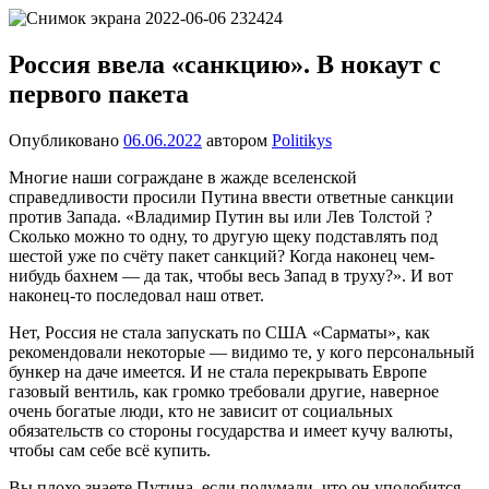
Перейти
Новости
Ещё
к
один
содержимому
Россия ввела «санкцию». В нокаут с
сайт
первого пакета
на
WordPress
Опубликовано
06.06.2022
автором
Politikys
Многие наши сограждане в жажде вселенской
справедливости просили Путина ввести ответные санкции
против Запада. «Владимир Путин вы или Лев Толстой ?
Сколько можно то одну, то другую щеку подставлять под
шестой уже по счёту пакет санкций? Когда наконец чем-
нибудь бахнем — да так, чтобы весь Запад в труху?». И вот
наконец-то последовал наш ответ.
Нет, Россия не стала запускать по США «Сарматы», как
рекомендовали некоторые — видимо те, у кого персональный
бункер на даче имеется. И не стала перекрывать Европе
газовый вентиль, как громко требовали другие, наверное
очень богатые люди, кто не зависит от социальных
обязательств со стороны государства и имеет кучу валюты,
чтобы сам себе всё купить.
Вы плохо знаете Путина, если подумали, что он уподобится