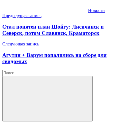
Новости
Навигация
Предыдущая запись
по
Стал понятен план Шойгу: Лисичанск и
записям
Северск, потом Славянск, Краматорск
Следующая запись
Агутин + Варум попалились на сборе для
свидомых
Найти:
Поиск