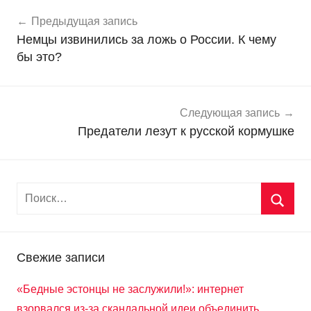
Навигация
Н
Предыдущая запись
о
по
Немцы извинились за ложь о России. К чему
в
записям
бы это?
о
с
т
и
Следующая запись
Предатели лезут к русской кормушке
Свежие записи
«Бедные эстонцы не заслужили!»: интернет
взорвался из-за скандальной идеи объединить