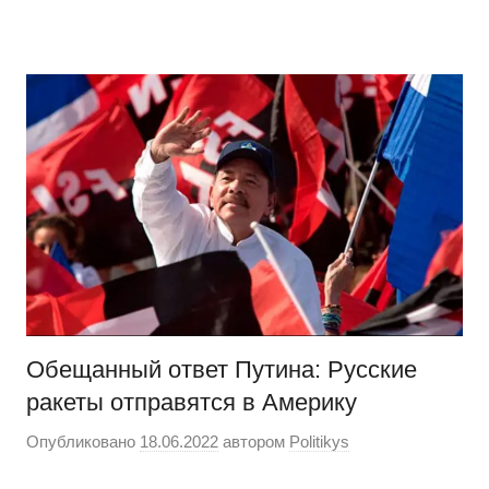
Перейти
Новости
Ещё
к
один
содержимому
сайт
на
WordPress
Обещанный ответ Путина: Русские
ракеты отправятся в Америку
Опубликовано
18.06.2022
автором
Politikys