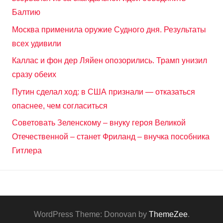
Балтию
Москва применила оружие Судного дня. Результаты
всех удивили
Каллас и фон дер Ляйен опозорились. Трамп унизил
сразу обеих
Путин сделал ход: в США признали — отказаться
опаснее, чем согласиться
Советовать Зеленскому – внуку героя Великой
Отечественной – станет Фриланд – внучка пособника
Гитлера
WordPress Theme: Donovan by
ThemeZee
.