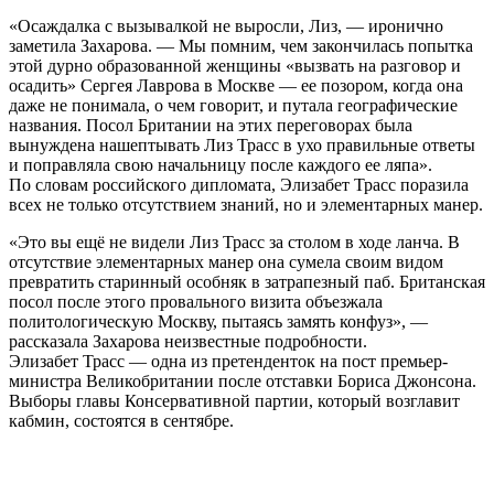
«Осаждалка с вызывалкой не выросли, Лиз, — иронично
заметила Захарова. — Мы помним, чем закончилась попытка
этой дурно образованной женщины «вызвать на разговор и
осадить» Сергея Лаврова в Москве — ее позором, когда она
даже не понимала, о чем говорит, и путала географические
названия. Посол Британии на этих переговорах была
вынуждена нашептывать Лиз Трасс в ухо правильные ответы
и поправляла свою начальницу после каждого ее ляпа».
По словам российского дипломата, Элизабет Трасс поразила
всех не только отсутствием знаний, но и элементарных манер.
«Это вы ещё не видели Лиз Трасс за столом в ходе ланча. В
отсутствие элементарных манер она сумела своим видом
превратить старинный особняк в затрапезный паб. Британская
посол после этого провального визита объезжала
политологическую Москву, пытаясь замять конфуз», —
рассказала Захарова неизвестные подробности.
Элизабет Трасс — одна из претенденток на пост премьер-
министра Великобритании после отставки Бориса Джонсона.
Выборы главы Консервативной партии, который возглавит
кабмин, состоятся в сентябре.