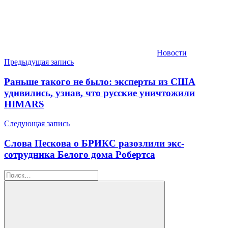
Новости
Навигация
Предыдущая запись
по
Раньше такого не было: эксперты из США
записям
удивились, узнав, что русские уничтожили
HIMARS
Следующая запись
Слова Пескова о БРИКС разозлили экс-
сотрудника Белого дома Робертса
Найти: