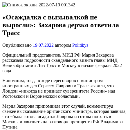
Перейти
Новости
Ещё
к
один
содержимому
«Осаждалка с вызывалкой не
сайт
выросли»: Захарова дерзко ответила
на
WordPress
Трасс
Опубликовано
19.07.2022
автором
Politikys
Официальный представитель МИД РФ Мария Захарова
рассказала подробности скандального визита главы МИД
Великобритании Лиз Трасс в Москву в начале февраля 2022
года.
Напомним, тогда в ходе переговоров с министром
иностранных дел Сергеем Лавровым Трасс заявила, что
Лондон «никогда не признает суверенитета России» над
Ростовской и Воронежской областями.
Мария Захарова припомнила этот случай, комментируя
свежее высказывание британского министра, которая заявила,
что «была готова осадить» Лаврова и готова поехать в
Москвы и «вызвать на разговор» президента РФ Владимира
Путина.