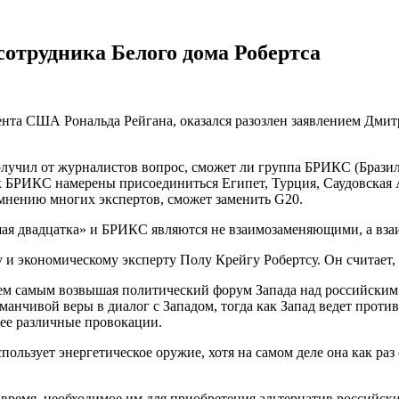
сотрудника Белого дома Робертса
нта США Рональда Рейгана, оказался разозлен заявлением Дмит
учил от журналистов вопрос, сможет ли группа БРИКС (Бразили
 к БРИКС намерены присоединиться Египет, Турция, Саудовская 
о мнению многих экспертов, сможет заменить G20.
ьшая двадцатка» и БРИКС являются не взаимозаменяющими, а вз
 и экономическому эксперту Полу Крейгу Робертсу. Он считает,
тем самым возвышая политический форум Запада над российским
бманчивой веры в диалог с Западом, тогда как Запад ведет прот
ее различные провокации.
ользует энергетическое оружие, хотя на самом деле она как раз 
время, необходимое им для приобретения альтернатив российск