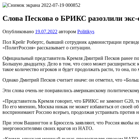
Перейти
Новости
Ещё
к
один
содержимому
Слова Пескова о БРИКС разозлили экс-
сайт
на
Опубликовано
19.07.2022
автором
Politikys
WordPress
Пол Крейг Робертс, бывший сотрудник администрации президе
«ПолитРоссия» рассказывает о ситуации.
Официальный представитель Кремля Дмитрий Песков ранее пол
Большую двадцатку. Дело в том, что союз может расшириться:
такое количество игроков и будет продолжать расти, то она, п
Однако Дмитрий Песков считает иначе: он отметил, что «Бол
Эти слова очень не понравились американскому политическому
«Представитель Кремля говорит, что БРИКС не заменит G20, 
По его мнению, Москва никак не может избавиться от своей о
воспринимают Россию всерьез, продолжая устраивать против н
При этом Вашингтон и Брюссель заявляют, что Россия якобы исп
энергоносителями своих врагов из НАТО.
«Кремль упускает мощный рычаг, предоставляя странам НАТО 