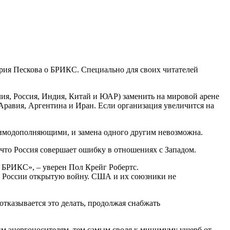
рия Пескова о БРИКС. Специально для своих читателей
я, Россия, Индия, Китай и ЮАР) заменить на мировой арене
Аравия, Аргентина и Иран. Если организация увеличится на
аимодополняющими, и замена одного другим невозможна.
 что Россия совершает ошибку в отношениях с Западом.
 БРИКС», – уверен Пол Крейг Робертс.
ив России открытую войну. США и их союзники не
отказывается это делать, продолжая снабжать
им энергоносителям, тем самым сводя к минимуму ущерб от