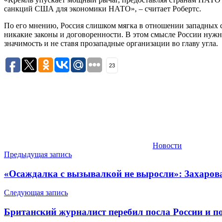
санкций США для экономики НАТО», – считает Робертс.
По его мнению, Россия слишком мягка в отношении западных с
никакие законы и договоренности. В этом смысле России нужн
значимость и не ставя прозападные организации во главу угла.
23
Новости
Навигация
Предыдущая запись
по
«Осаждалка с вызывалкой не выросли»: Захарова
записям
Следующая запись
Британский журналист перебил посла России и п