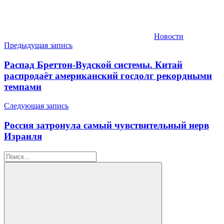
Новости
Навигация
Предыдущая запись
по
Распад Бреттон-Вудской системы. Китай
записям
распродаёт американский госдолг рекордными
темпами
Следующая запись
Россия затронула самый чувствительный нерв
Израиля
Найти: