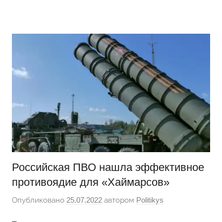
Перейти
Новости
Ещё
к
один
содержимому
сайт
на
WordPress
Российская ПВО нашла эффективное
противоядие для «Хаймарсов»
Опубликовано
25.07.2022
автором
Politikys