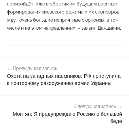
произойдёт. Уже в обозримом будущем военные
формирования киевского режима и их спонсоров
ждут очень большие неприятные сюрпризы, в том
числе и на этом направлении», – заявил Дандыкин.
Навигация
Н
Предыдущая запись
о
по
Охота на западных наемников: РФ приступила
в
записям
к повторному разоружению армии Украины
о
с
т
и
Следующая запись
Монтян: Я предупреждаю Россию о большой
беде