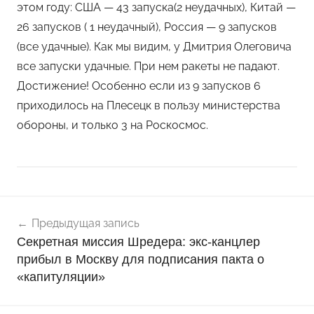
этом году: США — 43 запуска(2 неудачных), Китай —
26 запусков ( 1 неудачный), Россия — 9 запусков
(все удачные). Как мы видим, у Дмитрия Олеговича
все запуски удачные. При нем ракеты не падают.
Достижение! Особенно если из 9 запусков 6
приходилось на Плесецк в пользу министерства
обороны, и только 3 на Роскосмос.
Навигация
Н
Предыдущая запись
о
по
Секретная миссия Шредера: экс-канцлер
в
записям
прибыл в Москву для подписания пакта о
о
«капитуляции»
с
т