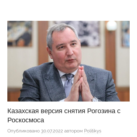
Перейти
Новости
Ещё
к
один
содержимому
сайт
на
WordPress
Казахская версия снятия Рогозина с
Роскосмоса
Опубликовано
30.07.2022
автором
Politikys