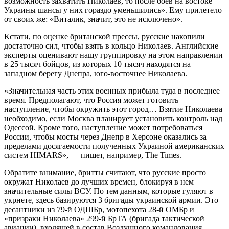
возможность захватить Николаев, то после боев на востоке
Украины шансы у них гораздо уменьшились». Ему прилетело
от своих же: «Виталик, значит, это не исключено».
Кстати, по оценке британской прессы, русские накопили
достаточно сил, чтобы взять в кольцо Николаев. Английские
эксперты оценивают нашу группировку на этом направлении
в 25 тысяч бойцов, из которых 10 тысяч находятся на
западном берегу Днепра, юго-восточнее Николаева.
«Значительная часть этих военных прибыла туда в последнее
время. Предполагают, что Россия может готовить
наступление, чтобы окружить этот город… Взятие Николаева
необходимо, если Москва планирует установить контроль над
Одессой. Кроме того, наступление может потребоваться
России, чтобы мосты через Днепр в Херсоне оказались за
пределами досягаемости полученных Украиной американских
систем HIMARS», — пишет, например, The Times.
Обратите внимание, бритты считают, что русские просто
окружат Николаев до лучших времен, блокируя в нем
значительные силы ВСУ. По тем данным, которые гуляют в
укрнете, здесь базируются 3 бригады украинской армии. Это
десантники из 79-й ОДШБр, мотопехота 28-й ОМБр и
«призраки Николаева» 299-й БрТА (бригада тактической
авиации), входящей в состав Воздушного командования