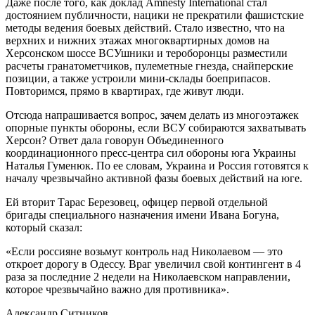
Даже после того, как доклад Amnesty International стал
достоянием публичности, нацики не прекратили фашистские
методы ведения боевых действий. Стало известно, что на
верхних и нижних этажах многоквартирных домов на
Херсонском шоссе ВСУшники и тероборонцы разместили
расчеты гранатометчиков, пулеметные гнезда, снайперские
позиции, а также устроили мини-склады боеприпасов.
Повторимся, прямо в квартирах, где живут люди.
Отсюда напрашивается вопрос, зачем делать из многоэтажек
опорные пункты обороны, если ВСУ собираются захватывать
Херсон? Ответ дала говорун Объединенного
координационного пресс-центра сил обороны юга Украины
Наталья Гуменюк. По ее словам, Украина и Россия готовятся к
началу чрезвычайно активной фазы боевых действий на юге.
Ей вторит Тарас Березовец, офицер первой отдельной
бригады специального назначения имени Ивана Богуна,
который сказал:
«Если россияне возьмут контроль над Николаевом — это
откроет дорогу в Одессу. Враг увеличил свой контингент в 4
раза за последние 2 недели на Николаевском направлении,
которое чрезвычайно важно для противника».
Александр Ситников