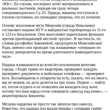
«Юг». По слухам, последних хотят материализовать в
реальных льотчиків, передав им сразу четыре
северомакедонских Су-25. Правда, машины поступили в
плохом состоянии, но громадяне уверены, что их починят.
Основу захисников міста Миколаїв (города Николаева)
составляют нацики НГУ и майданутые тероборонцы из 11-го
и 123-го батальонов. Они выполняют карательные функции
против преобладающей местной «русни». В частности, по
словам русофобки Замазеевой, председателя Миколаївської
Ради, именно они проводят так называемые «операции по
поиску диверсантов во время длительного комендантского
часа».
Нацики вламываются ко всем без исключения жителям
города. «Ходят прямо по квартирам, проверяют каждую,
проверяют документы и мобильные телефоны — проверяют
всех. Коллаборанты и сепаратисты есть, сказать, что их много,
мы не можем, но дело делится на три этапа. Первое — найти
их, потом осудить и не позволять им выходить под залог,
потому что наш народ готов совершить самосуд над ними», —
акцентировала Замазеева.
Місцева нардепка не просто так ляпнула про самосуд.
Известно, что нацики под видом борьбы с сепарами грабят