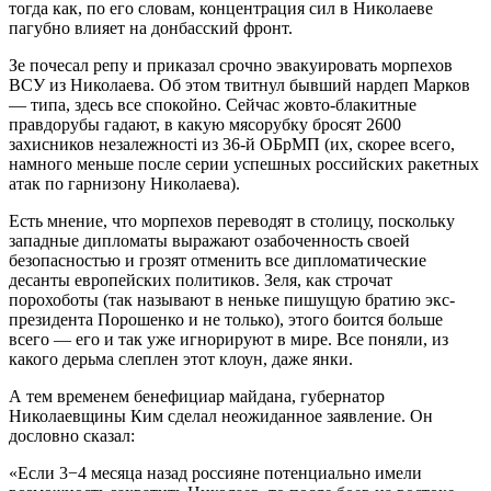
тогда как, по его словам, концентрация сил в Николаеве
пагубно влияет на донбасский фронт.
Зе почесал репу и приказал срочно эвакуировать морпехов
ВСУ из Николаева. Об этом твитнул бывший нардеп Марков
— типа, здесь все спокойно. Сейчас жовто-блакитные
правдорубы гадают, в какую мясорубку бросят 2600
захисников незалежності из 36-й ОБрМП (их, скорее всего,
намного меньше после серии успешных российских ракетных
атак по гарнизону Николаева).
Есть мнение, что морпехов переводят в столицу, поскольку
западные дипломаты выражают озабоченность своей
безопасностью и грозят отменить все дипломатические
десанты европейских политиков. Зеля, как строчат
порохоботы (так называют в неньке пишущую братию экс-
президента Порошенко и не только), этого боится больше
всего — его и так уже игнорируют в мире. Все поняли, из
какого дерьма слеплен этот клоун, даже янки.
А тем временем бенефициар майдана, губернатор
Николаевщины Ким сделал неожиданное заявление. Он
дословно сказал:
«Если 3−4 месяца назад россияне потенциально имели