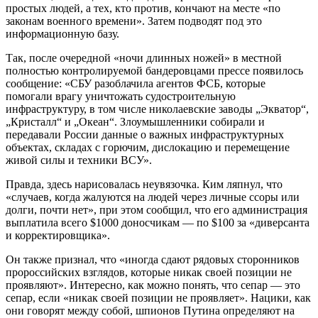
простых людей, а тех, кто против, кончают на месте «по
законам военного времени». Затем подводят под это
информационную базу.
Так, после очередной «ночи длинных ножей» в местной
полностью контролируемой бандеровцами прессе появилось
сообщение: «СБУ разоблачила агентов ФСБ, которые
помогали врагу уничтожать судостроительную
инфраструктуру, в том числе николаевские заводы „Экватор“,
„Кристалл“ и „Океан“. Злоумышленники собирали и
передавали России данные о важных инфраструктурных
объектах, складах с горючим, дислокацию и перемещение
живой силы и техники ВСУ».
Правда, здесь нарисовалась неувязочка. Ким ляпнул, что
«случаев, когда жалуются на людей через личные ссоры или
долги, почти нет», при этом сообщил, что его администрация
выплатила всего $1000 доносчикам — по $100 за «диверсанта
и корректировщика».
Он также признал, что «иногда сдают рядовых сторонников
пророссийских взглядов, которые никак своей позиции не
проявляют». Интересно, как можно понять, что сепар — это
сепар, если «никак своей позиции не проявляет». Нацики, как
они говорят между собой, шпионов Путина определяют на