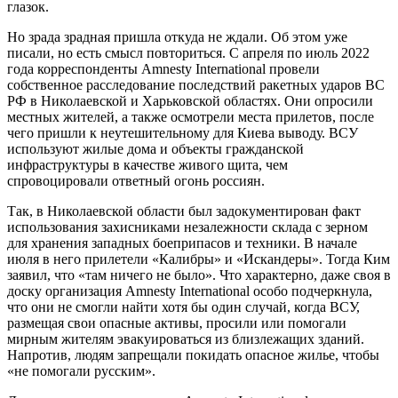
глазок.
Но зрада зрадная пришла откуда не ждали. Об этом уже
писали, но есть смысл повториться. С апреля по июль 2022
года корреспонденты Amnesty International провели
собственное расследование последствий ракетных ударов ВС
РФ в Николаевской и Харьковской областях. Они опросили
местных жителей, а также осмотрели места прилетов, после
чего пришли к неутешительному для Киева выводу. ВСУ
используют жилые дома и объекты гражданской
инфраструктуры в качестве живого щита, чем
спровоцировали ответный огонь россиян.
Так, в Николаевской области был задокументирован факт
использования захисниками незалежности склада с зерном
для хранения западных боеприпасов и техники. В начале
июля в него прилетели «Калибры» и «Искандеры». Тогда Ким
заявил, что «там ничего не было». Что характерно, даже своя в
доску организация Amnesty International особо подчеркнула,
что они не смогли найти хотя бы один случай, когда ВСУ,
размещая свои опасные активы, просили или помогали
мирным жителям эвакуироваться из близлежащих зданий.
Напротив, людям запрещали покидать опасное жилье, чтобы
«не помогали русским».