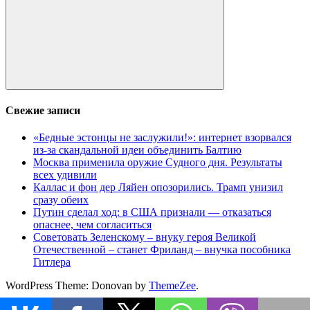
Поиск
Свежие записи
«Бедные эстонцы не заслужили!»: интернет взорвался
из-за скандальной идеи объединить Балтию
Москва применила оружие Судного дня. Результаты
всех удивили
Каллас и фон дер Ляйен опозорились. Трамп унизил
сразу обеих
Путин сделал ход: в США признали — отказаться
опаснее, чем согласиться
Советовать Зеленскому – внуку героя Великой
Отечественной – станет Фриланд – внучка пособника
Гитлера
WordPress Theme: Donovan by
ThemeZee
.