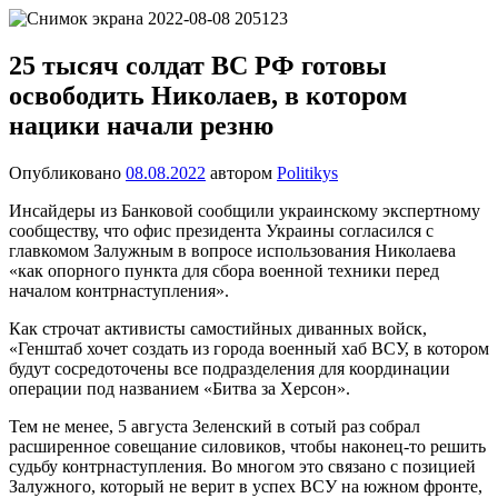
Перейти
Новости
Ещё
к
один
содержимому
25 тысяч солдат ВС РФ готовы
сайт
освободить Николаев, в котором
на
WordPress
нацики начали резню
Опубликовано
08.08.2022
автором
Politikys
Инсайдеры из Банковой сообщили украинскому экспертному
сообществу, что офис президента Украины согласился с
главкомом Залужным в вопросе использования Николаева
«как опорного пункта для сбора военной техники перед
началом контрнаступления».
Как строчат активисты самостийных диванных войск,
«Генштаб хочет создать из города военный хаб ВСУ, в котором
будут сосредоточены все подразделения для координации
операции под названием «Битва за Херсон».
Тем не менее, 5 августа Зеленский в сотый раз собрал
расширенное совещание силовиков, чтобы наконец-то решить
судьбу контрнаступления. Во многом это связано с позицией
Залужного, который не верит в успех ВСУ на южном фронте,