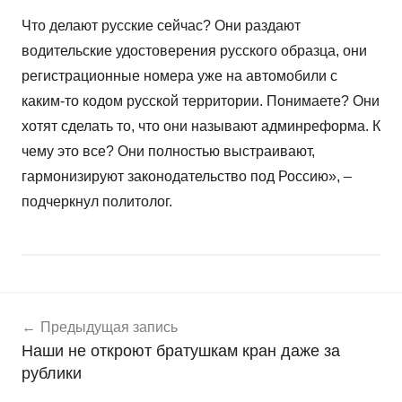
Что делают русские сейчас? Они раздают
водительские удостоверения русского образца, они
регистрационные номера уже на автомобили с
каким-то кодом русской территории. Понимаете? Они
хотят сделать то, что они называют админреформа. К
чему это все? Они полностью выстраивают,
гармонизируют законодательство под Россию», –
подчеркнул политолог.
Навигация
Н
Предыдущая запись
о
по
Наши не откроют братушкам кран даже за
в
записям
рублики
о
с