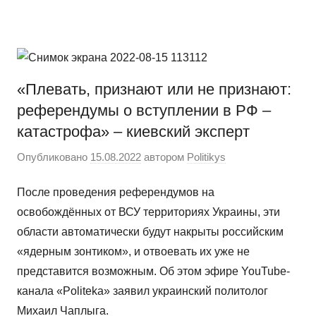
Перейти
Новости
Ещё
к
один
содержимому
сайт
на
«Плевать, признают или не признают:
WordPress
референдумы о вступлении в РФ –
катастрофа» – киевский эксперт
Опубликовано
15.08.2022
автором
Politikys
После проведения референдумов на
освобождённых от ВСУ территориях Украины, эти
области автоматически будут накрыты российским
«ядерным зонтиком», и отвоевать их уже не
представится возможным. Об этом эфире YouTube-
канала «Politeka» заявил украинский политолог
Михаил Чаплыга.