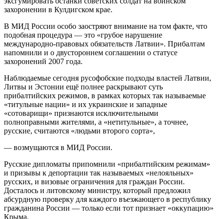
эксгумировать останки советских солдат на воинском
захоронении в Кулдигском крае.
В МИД России особо заостряют внимание на том факте, что
подобная процедура — это «грубое нарушение
международно-правовых обязательств Латвии». Прибалтам
напомнили и о двустороннем соглашении о статусе
захоронений 2007 года.
Наблюдаемые сегодня русофобские подходы властей Латвии,
Литвы и Эстонии ещё полнее раскрывают суть
прибалтийских режимов, в рамках которых так называемые
«титульные нации» и их украинские и западные
«сотоварищи» признаются исключительными
полноправными жителями, а «нетитульные», а точнее,
русские, считаются «людьми второго сорта»,
— возмущаются в МИД России.
Русские дипломаты припомнили «прибалтийским режимам»
и призывы к депортации так называемых «нелояльных»
русских, и визовые ограничения для граждан России.
Досталось и литовскому министру, который предложил
абсурдную проверку для каждого въезжающего в республику
гражданина России — только если тот признает «оккупацию»
Крыма.