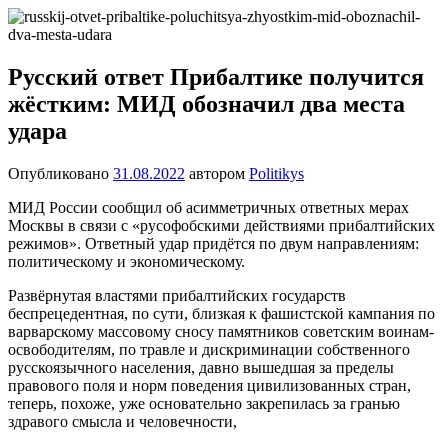
Перейти
Новости
Ещё
к
один
содержимому
сайт
Русский ответ Прибалтике получится
на
жёстким: МИД обозначил два места
WordPress
удара
Опубликовано
31.08.2022
автором
Politikys
МИД России сообщил об асимметричных ответных мерах
Москвы в связи с «русофобскими действиями прибалтийских
режимов». Ответный удар придётся по двум направлениям:
политическому и экономическому.
Развёрнутая властями прибалтийских государств
беспрецедентная, по сути, близкая к фашистской кампания по
варварскому массовому сносу памятников советским воинам-
освободителям, по травле и дискриминации собственного
русскоязычного населения, давно вышедшая за пределы
правового поля и норм поведения цивилизованных стран,
теперь, похоже, уже основательно закрепилась за гранью
здравого смысла и человечности,