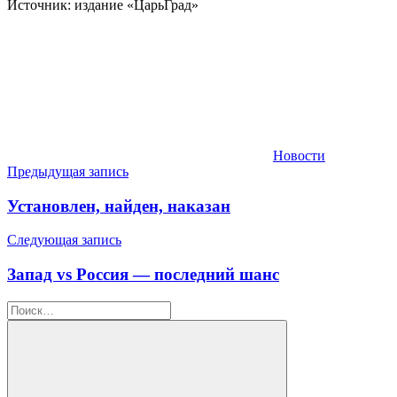
Источник: издание «ЦарьГрад»
Новости
Навигация
Предыдущая запись
по
Установлен, найден, наказан
записям
Следующая запись
Запад vs Россия — последний шанс
Найти: