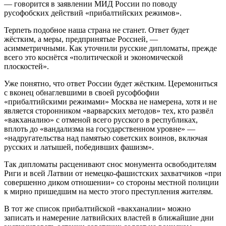
— говорится в заявлении МИД России по поводу
русофобских действий «прибалтийских режимов».
Терпеть подобное наша страна не станет. Ответ будет
жёстким, а меры, предпринятые Россией, —
асимметричными. Как уточнили русские дипломаты, прежде
всего это коснётся «политической и экономической
плоскостей».
Уже понятно, что ответ России будет жёстким. Церемониться
с вконец обнаглевшими в своей русофбофии
«прибалтийскими режимами» Москва не намерена, хотя и не
является сторонником «варварских методов» тех, кто развёл
«вакханалию» с отменой всего русского в республиках,
вплоть до «вандализма на государственном уровне» —
«надругательства над памятью советских воинов, включая
русских и латышей, победивших фашизм».
Так дипломаты расценивают снос монумента освободителям
Риги и всей Латвии от немецко-фашистских захватчиков «при
совершенно диком отношении» со стороны местной полиции
к мирно пришедшим на место этого преступления жителям.
В тот же список прибалтийской «вакханалии» можно
записать и намерение латвийских властей в ближайшие дни