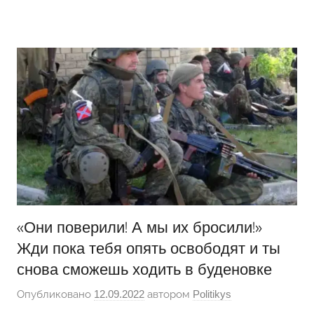
Перейти
Новости
Ещё
к
один
содержимому
сайт
на
WordPress
«Они поверили! А мы их бросили!»
Жди пока тебя опять освободят и ты
снова сможешь ходить в буденовке
Опубликовано
12.09.2022
автором
Politikys