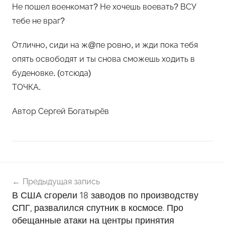
Не пошел военкомат? Не хочешь воевать? ВСУ
тебе не враг?
Отлично, сиди на ж@пе ровно, и жди пока тебя
опять освободят и ты снова сможешь ходить в
буденовке. (отсюда)
ТОЧКА.
Автор Сергей Богатырёв
Навигация
Н
Предыдущая запись
о
по
В США сгорели 18 заводов по производству
в
записям
СПГ, развалился спутник в космосе. Про
о
обещанные атаки на центры принятия
с