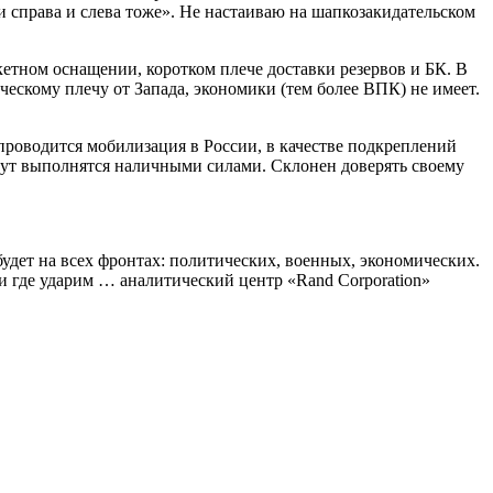
 справа и слева тоже». Не настаиваю на шапкозакидательском
етном оснащении, коротком плече доставки резервов и БК. В
ескому плечу от Запада, экономики (тем более ВПК) не имеет.
 проводится мобилизация в России, в качестве подкреплений
удут выполнятся наличными силами. Склонен доверять своему
удет на всех фронтах: политических, военных, экономических.
и где ударим … аналитический центр «Rand Corporation»