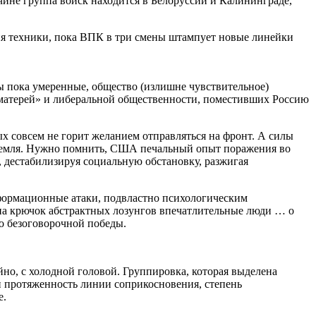
чине группа войск находится в Белоруссии и Калининграде,
ния техники, пока ВПК в три смены штампует новые линейки
зы пока умеренные, общество (излишне чувствительное)
 матерей» и либеральной общественности, поместивших Россию
ых совсем не горит желанием отправляться на фронт. А силы
ремля. Нужно помнить, США печальный опыт поражения во
, дестабилизируя социальную обстановку, разжигая
формационные атаки, подвластно психологическим
на крючок абстрактных лозунгов впечатлительные люди … о
о безоговорочной победы.
, с холодной головой. Группировка, которая выделена
и протяженность линии соприкосновения, степень
е.