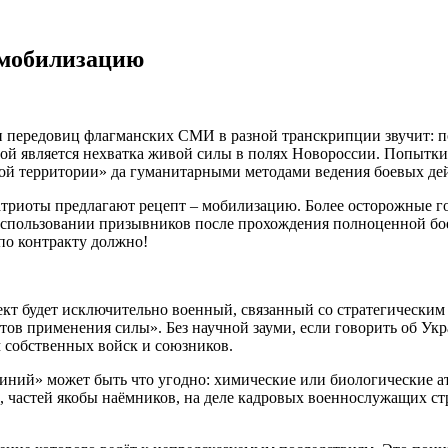
 мобилизацию
 и передовиц флагманских СМИ в разной транскрипции звучит: 
трой является нехватка живой силы в полях Новороссии. Попыт
ой территории» да гуманитарными методами ведения боевых де
риоты предлагают рецепт – мобилизацию. Более осторожные гово
 использовании призывников после прохождения полноценной бо
 по контракту должно!
кт будет исключительно военный, связанный со стратегическим
тов применения силы». Без научной зауми, если говорить об У
 собственных войск и союзников.
ний» может быть что угодно: химические или биологические ат
частей якобы наёмников, на деле кадровых военнослужащих ст