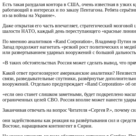
Есть такая разудалая контора в США, очень известная в узких
работающий в интересах и по заказу Пентагона. Ребята серьё
из-за войны на Украине».
Даже открытая его часть впечатляет, стратегический мозговой
шалости НАТО, каждый день переступающего «красные линии»
По мнению аналитиков «Rand Corporation», Владимир Путин не
Запад продолжит нагнетать «резкий рост политических и мед
или развертыванием ударных вооружений с большой дальность
«В таких обстоятельствах Россия может сделать вывод, что пр
Какой ответ прогнозируют американские аналитики? Неизвестн
связи, разведывательные спутники, развёрнутые дополнитель
вооружений. Отдельно предупреждает «Rand Corporation» об 
«если оно станет слишком заметными, будет подкреплено мас
ограниченных целей СВО. Россия вполне может нанести удар
Заканчивая отвечать на вопрос Читателя «Сергея Р.», почему 
они задействованы как реакция на развёртывания сил и сред
Востоке, наращиваем контингент в Сирии.