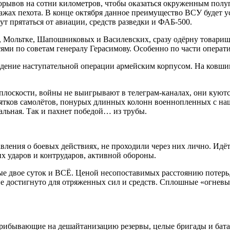
рывов на сотни километров, чтобы оказаться окруженным полу
дажах пехота. В конце октября данное преимущество ВСУ будет 
т прятаться от авиации, средств разведки и ФАБ-500.
, Мольтке, Шапошниковых и Василевских, сразу одёрну товари
ями по советам генералу Герасимову. Особенно по части операт
ведение наступательной операции армейским корпусом. На ковши
лоскости, войны не выигрывают в телеграм-каналах, они куются
сятков самолётов, понурых длинных колонн военнопленных с на
льная. Так и пахнет победой… из трубы.
авления о боевых действиях, не проходили через них лично. Идё
х ударов и контрударов, активной обороны.
 двое суток и ВСЁ. Ценой несопоставимых расстоянию потерь, 
е достигнуто для отряженных сил и средств. Сплошные «огневые 
прибывающие на дешайтанизацию резервы, целые бригады и бат