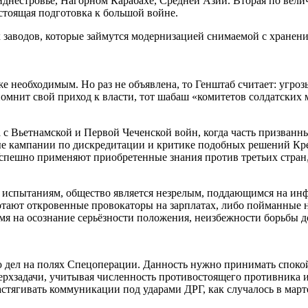
иднестровье, Нагорном Карабахе, Средней Азии. Вторая по вели
стоящая подготовка к большой войне.
х заводов, которые займутся модернизацией снимаемой с хране
е необходимым. Но раз не объявлена, то Генштаб считает: угро
мнит свой приход к власти, тот шабаш «комитетов солдатских
а с Вьетнамской и Первой Чеченской войн, когда часть призванн
ые кампании по дискредитации и критике подобных решений К
. Успешно применяют приобретенные знания против третьих стран
 испытаниям, общество является незрелым, поддающимся на ин
ботают откровенные провокаторы на зарплатах, либо пойманные 
емя на осознание серьёзности положения, неизбежности борьбы д
л на полях Спецоперации. Данность нужно принимать спокойно
ерхзадачи, учитывая численность противостоящего противника 
стягивать коммуникации под ударами ДРГ, как случалось в март