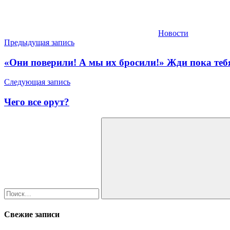
Новости
Навигация
Предыдущая запись
по
«Они поверили! А мы их бросили!» Жди пока тебя
записям
Следующая запись
Чего все орут?
Найти:
Поиск
Свежие записи