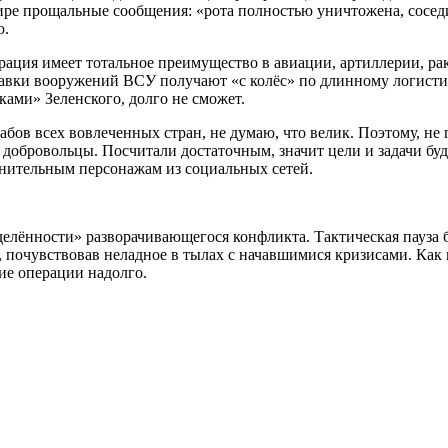
ире прощальные сообщения: «рота полностью уничтожена, соседи
ю.
рация имеет тотальное преимущество в авиации, артиллерии, рак
тавки вооружений ВСУ получают «с колёс» по длинному логистич
ками» Зеленского, долго не сможет.
абов всех вовлеченных стран, не думаю, что велик. Поэтому, не
 добровольцы. Посчитали достаточным, значит цели и задачи б
мнительным персонажам из социальных сетей.
елённости» разворачивающегося конфликта. Тактическая пауза б
, почувствовав неладное в тылах с начавшимися кризисами. Как 
кие операции надолго.