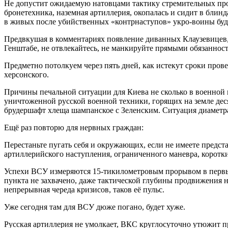
Не допустит ожидаемую натовцами тактику стремительных про
бронетехника, наземная артиллерия, окопалась и сидит в блин
в живых после убийственных «контрнаступов» укро-воины буду
Предвкушая в комментариях появление диванных Клаузевицев
Генштабе, не отвлекайтесь, не манкируйте прямыми обязанност
Предметно потолкуем через пять дней, как истекут сроки про
херсонского.
Причины печальной ситуации для Киева не сколько в военной п
уничтоженной русской военной техники, горящих на земле де
брудершафт хлеща шампанское с Зеленским. Ситуация диаметра
Ещё раз повторю для нервных граждан:
Перестаньте пугать себя и окружающих, если не имеете предст
артиллерийского наступления, ограниченного маневра, коротки
Успехи ВСУ измеряются 15-тикилометровым прорывом в первые
пункта не захвачено, даже тактической глубины продвижения н
непрерывная череда кризисов, таков её пульс.
Уже сегодня там для ВСУ дюже погано, будет хуже.
Русская артиллерия не умолкает, ВКС круглосуточно утюжит 