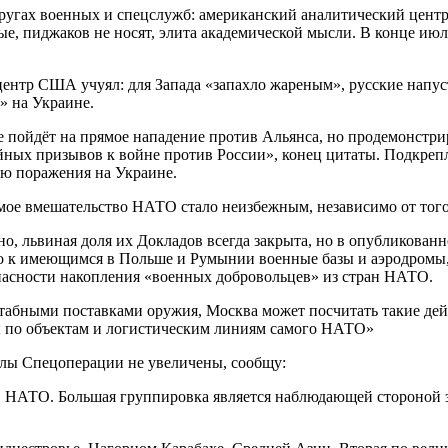
 кругах военных и спецслужб: американский аналитический центр
зные, пиджаков не носят, элита академической мысли. В конце 
 центр США учуял: для Запада «запахло жареным», русские напус
 на Украине.
 пойдёт на прямое нападение против Альянса, но продемонстрир
ийных призывов к войне против России», конец цитаты. Подкре
ю поражения на Украине.
ямое вмешательство НАТО стало неизбежным, независимо от того
о, львиная доля их Докладов всегда закрыта, но в опубликован
но к имеющимся в Польше и Румынии военные базы и аэродромы,
опасности накопления «военных добровольцев» из стран НАТО.
штабными поставками оружия, Москва может посчитать такие де
ы по объектам и логистическим линиям самого НАТО»
силы Спецоперации не увеличены, сообщу:
ств НАТО. Большая группировка является наблюдающей стороной