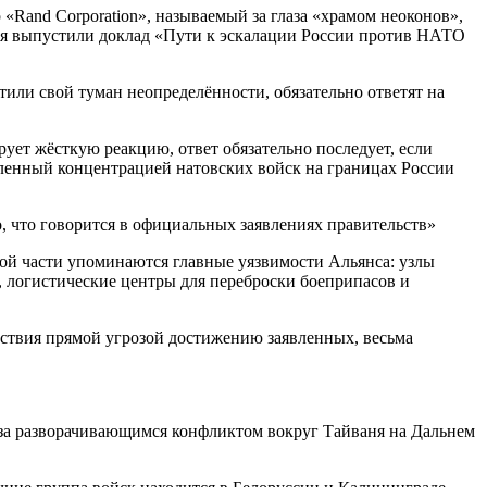
 «Rand Corporation», называемый за глаза «храмом неоконов»,
июля выпустили доклад «Пути к эскалации России против НАТО
тили свой туман неопределённости, обязательно ответят на
ует жёсткую реакцию, ответ обязательно последует, если
пленный концентрацией натовских войск на границах России
, что говорится в официальных заявлениях правительств»
ной части упоминаются главные уязвимости Альянса: узлы
 логистические центры для переброски боеприпасов и
йствия прямой угрозой достижению заявленных, весьма
 за разворачивающимся конфликтом вокруг Тайваня на Дальнем