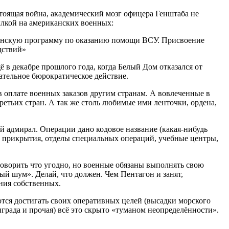
оящая война, академический мозг офицера Генштаба не
сылкой на американских военных:
иканскую программу по оказанию помощи ВСУ. Присвоение
дствий»
 в декабре прошлого года, когда Белый Дом отказался от
ательное бюрократическое действие.
в оплате военных заказов другим странам. А вовлеченные в
етьих стран. А так же столь любимые ими ленточки, ордена,
 адмирал. Операции дано кодовое название (какая-нибудь
и прикрытия, отделы специальных операций, учебные центры,
говорить что угодно, но военные обязаны выполнять свою
ый шум». Делай, что должен. Чем Пентагон и занят,
ния собственных.
ся достигать своих оперативных целей (высадки морского
рада и прочая) всё это скрыто «туманом неопределённости».