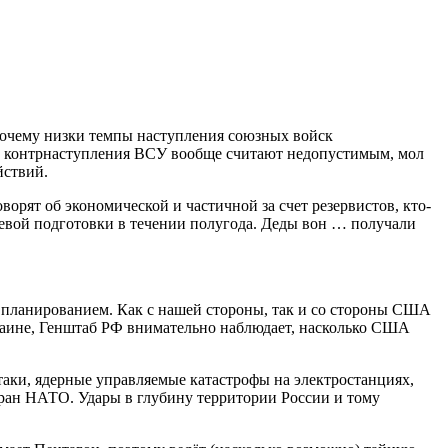
почему низки темпы наступления союзных войск
ки контрнаступления ВСУ вообще считают недопустимым, мол
йствий.
рят об экономической и частичной за счет резервистов, кто-
евой подготовки в течении полугода. Деды вон … получали
 планированием. Как с нашей стороны, так и со стороны США
краине, Генштаб РФ внимательно наблюдает, насколько США
аки, ядерные управляемые катастрофы на электростанциях,
ран НАТО. Удары в глубину территории России и тому