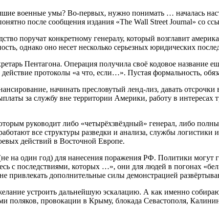
чшие военные умы? Во-первых, нужно понимать … началась наст
онятно после сообщения издания «The Wall Street Journal» со с
одство поручат конкретному генералу, который возглавит амер
сть, однако оно несет несколько серьезных юридических после
кретарь Пентагона. Операция получила своё кодовое название ещё
действие протоколы «а что, если…». Пустая формальность, обяз
нансирование, начинать пресловутый ленд-лиз, давать отсрочки 
аты за службу вне территории Америки, работу в интересах тр
оторым руководит либо «четырёхзвёздный» генерал, либо полный
аботают все структуры разведки и анализа, службы логистики 
оевых действий в Восточной Европе.
(не на один год) для нанесения поражения РФ. Политики могут 
есь с последствиями, которых …», они для людей в погонах «бел
ине привлекать дополнительные силы демонстрацией развёртыва
лание устроить дальнейшую эскалацию. А как именно собирают
и поляков, провокации в Крыму, блокада Севастополя, Калининг