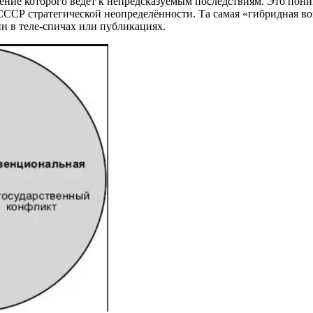
ение которого ведёт к непредсказуемым последствиям. Это пони
СССР стратегической неопределённости. Та самая «гибридная во
н в теле-спичах или публикациях.