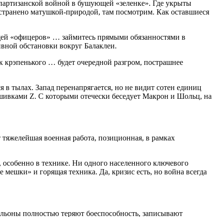
партизанской войной в бушующей «зеленке». Где укрыты
устранено матушкой-природой, там посмотрим. Как оставшиеся
щей «офицеров» … займитесь прямыми обязанностями в
ивной обстановки вокруг Балаклеи.
к крэпенького … будет очередной разгром, пострашнее
 в тылах. Запад перенапрягается, но не видит сотен единиц
шивками Z. С которыми отечески беседует Макрон и Шольц, на
т тяжелейшая военная работа, позиционная, в рамках
особенно в технике. Ни одного населенного ключевого
мешки» и горящая техника. Да, кризис есть, но война всегда
альоны полностью теряют боеспособность, записывают