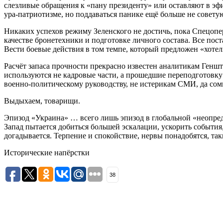
слезливые обращения к «пану президенту» или оставляют в эф
ура-патриотизме, но поддаваться панике ещё больше не совету
Никаких успехов режиму Зеленского не достичь, пока Спецопе
качестве бронетехники и подготовке личного состава. Все пос
Вести боевые действия в том темпе, который предложен «хотел
Расчёт запаса прочности прекрасно известен аналитикам Геншт
используются не кадровые части, а прошедшие переподготовку
военно-политическому руководству, не истерикам СМИ, да со
Выдыхаем, товарищи.
Эпизод «Украина» … всего лишь эпизод в глобальной «неопред
Запад пытается добиться большей эскалации, ускорить события
догадывается. Терпение и спокойствие, нервы понадобятся, та
Исторические напёрстки
38