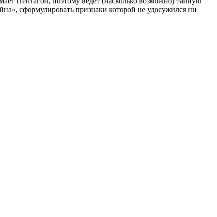
мает Пентагон, поэтому ведёт (насколько возможно) тайную
йна», сформулировать признаки которой не удосужился ни