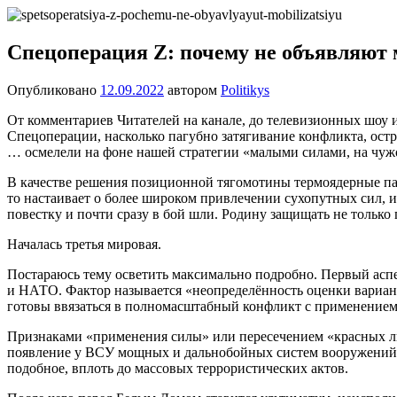
Перейти
Новости
Ещё
к
один
содержимому
Спецоперация Z: почему не объявляют
сайт
на
Опубликовано
12.09.2022
автором
Politikys
WordPress
От комментариев Читателей на канале, до телевизионных шоу
Спецоперации, насколько пагубно затягивание конфликта, ос
… осмелели на фоне нашей стратегии «малыми силами, на чуж
В качестве решения позиционной тягомотины термоядерные пат
то настаивает о более широком привлечении сухопутных сил,
повестку и почти сразу в бой шли. Родину защищать не только
Началась третья мировая.
Постараюсь тему осветить максимально подробно. Первый аспе
и НАТО. Фактор называется «неопределённость оценки вариан
готовы ввязаться в полномасштабный конфликт с применением
Признаками «применения силы» или пересечением «красных ли
появление у ВСУ мощных и дальнобойных систем вооружений, 
подобное, вплоть до массовых террористических актов.