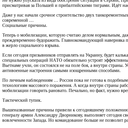
Не нужно упускать из вида обострение ситуации в Сербии, Пр
присматривая за Польшей и прибалтийскими тиграми. Идёт на
Даже у нас начали срочное строительство двух танкоремонтны
современной …
Социальные причины.
Теперь о мобилизации, которую считаю делом нормальным, даж
преждевременно будоражить. Главнокомандующий наверняка по
в жерло социального взрыва.
Если сегодня призывников отправлять на Украину, будет кальк
специальных операций НАТО обязательно устроят эффективн
Вьетнаме учли, он состоялся не на поле боя, а внутри страны
антивоенные настроения самыми изощренными способами.
По личным наблюдениям … Россия пока не готова к подобным
технологиям массового поражения. А когда внутри страны ра
мобилизации говорить рановато. Печально, но факт, нужно вр
Тактический тупик.
Вышеназванные причины привели к сегодняшнему положению де
генералу армии Александру Дворникову, выполняет сегодня св
вовлеченности Запада. Но командование больше не позволит ра