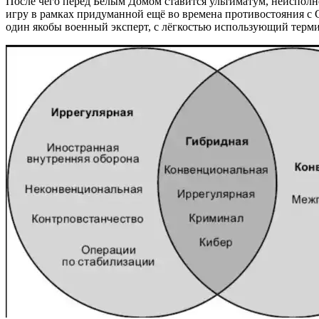
После чего перед Белым Домом ставится ультиматум, неисполн
игру в рамках придуманной ещё во времена противостояния с 
один якобы военный эксперт, с лёгкостью использующий терми