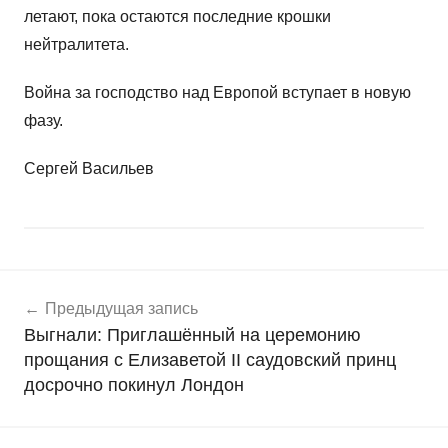
летают, пока остаются последние крошки
нейтралитета.
Война за господство над Европой вступает в новую
фазу.
Сергей Васильев
Навигация
Н
Предыдущая запись
о
по
Выгнали: Приглашённый на церемонию
в
записям
прощания с Елизаветой II саудовский принц
о
досрочно покинул Лондон
с
т
и