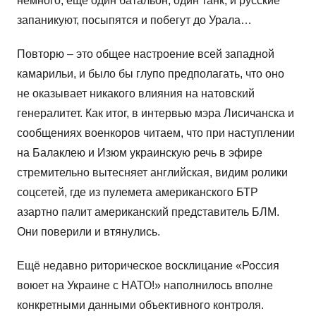
немного, еще один батальон, один танк, и русские
запаникуют, посыпятся и побегут до Урала…
Повторю – это общее настроение всей западной
камарильи, и было бы глупо предполагать, что оно
не оказывает никакого влияния на натовский
генералитет. Как итог, в интервью мэра Лисичанска и
сообщениях военкоров читаем, что при наступлении
на Балаклею и Изюм украинскую речь в эфире
стремительно вытесняет английская, видим ролики
соцсетей, где из пулемета американского БТР
азартно палит американский представитель БЛМ.
Они поверили и втянулись.
Ещё недавно риторическое восклицание «Россия
воюет на Украине с НАТО!» наполнилось вполне
конкретными данными объективного контроля.