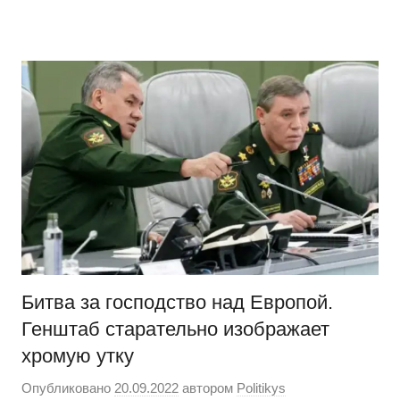
Перейти
Новости
Ещё
к
один
содержимому
сайт
на
WordPress
Битва за господство над Европой.
Генштаб старательно изображает
хромую утку
Опубликовано
20.09.2022
автором
Politikys