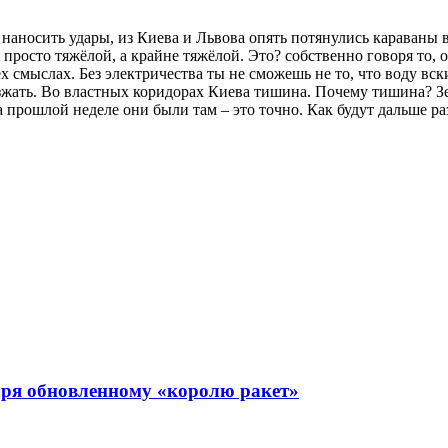
наносить удары, из Киева и Львова опять потянулись караваны в 
е просто тяжёлой, а крайне тяжёлой. Это? собственно говоря то,
ех смыслах. Без электричества ты не сможешь не то, что воду вск
зжать. Во властных коридорах Киева тишина. Почему тишина? Зе
на прошлой неделе они были там – это точно. Как будут дальше ра
ря обновленному «королю ракет»