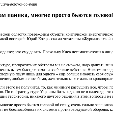
ам паника, многие просто бьются головой
овской областях повреждены объекты критической энергетическ
акой восторг!» Юрий Кот рассказал читателям «Журналистской п
еделяет, что ему делать. Поскольку Киев несамостоятелен в лиц
уктуре, прекратить их обстрелы мы не сможем, надо двигать ли
етать и, тем быстрее закончатся боевые действия. Невозможно д
говорную паузу лишь для одного – ещё больше накачать себя ору
решение, любыми способами, желательно максимально кровопрол
ли этого не получится, то, как минимум разрушить все, чтобы п
о. По инфраструктуре Украины бить надо, но не в надежде, что о
ей территории, никакого другого решения в этом вопросе я не 
многие просто бьются головой об стену, очень сильно запаников
ает не боеспособность их системы противовоздушной обороны, ко