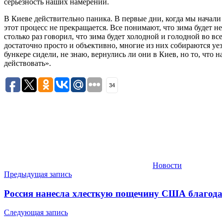
серьёзность наших намерений.
В Киеве действительно паника. В первые дни, когда мы начали 
этот процесс не прекращается. Все понимают, что зима будет н
столько раз говорил, что зима будет холодной и голодной во вс
достаточно просто и объективно, многие из них собираются уе
бункере сидели, не знаю, вернулись ли они в Киев, но то, что 
действовать».
34
Новости
Навигация
Предыдущая запись
по
Россия нанесла хлесткую пощечину США благода
записям
Следующая запись