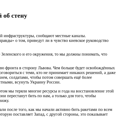
 об стену
ой инфраструктуры, сообщают местные каналы.
равды» о том, приведут ли в чувство киевское руководство
е Зеленского и его окружения, то мы должны понимать, что
нию фронта в сторону Львова. Чем больше будет освобождённых
оговориться с теми, кто не принимает никаких решений, а даже
жием, солдатами, чтобы потом совершать ещё более
итными, всунуть Украину России.
отом мы теряли многие ресурсы и года на восстановление этой
ни перестанут бить по нам, а только для того, чтобы
вижу.
али после того, как мы начали активно бить ракетами по всем
торую поставляет Запад, с другой стороны, это показывает