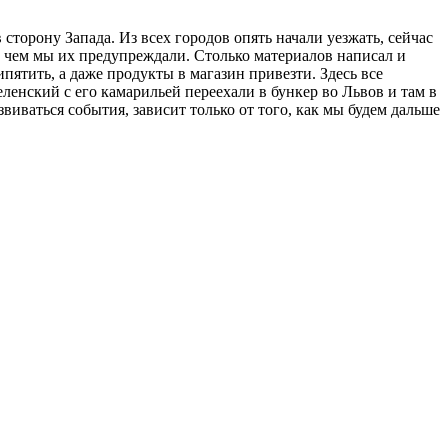
сторону Запада. Из всех городов опять начали уезжать, сейчас
 о чем мы их предупреждали. Столько материалов написал и
ипятить, а даже продукты в магазин привезти. Здесь все
ленский с его камарильей переехали в бункер во Львов и там в
звиваться события, зависит только от того, как мы будем дальше