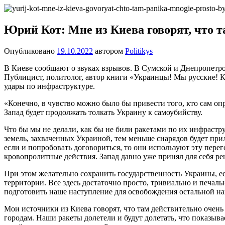
Перейти
Новости
Ещё
к
один
содержимому
Юрий Кот: Мне из Киева говорят, что т
сайт
на
Опубликовано
19.10.2022
автором
Politikys
WordPress
В Киеве сообщают о звуках взрывов. В Сумской и Днепропетр
Публицист, политолог, автор книги «Украинцы! Мы русские! К
удары по инфраструктуре.
«Конечно, в чувство можно было бы привести того, кто сам опр
Запад будет продолжать толкать Украину к самоубийству.
Что бы мы не делали, как бы не били ракетами по их инфрастр
земель, захваченных Украиной, тем меньше снарядов будет прил
если и попробовать договориться, то они используют эту пере
кровопролитные действия. Запад давно уже принял для себя 
При этом желательно сохранить государственность Украины, ес
территории. Все здесь достаточно просто, тривиально и печальн
подготовить наше наступление для освобождения остальной наш
Мои источники из Киева говорят, что там действительно очень 
городам. Наши ракеты долетели и будут долетать, что показыв