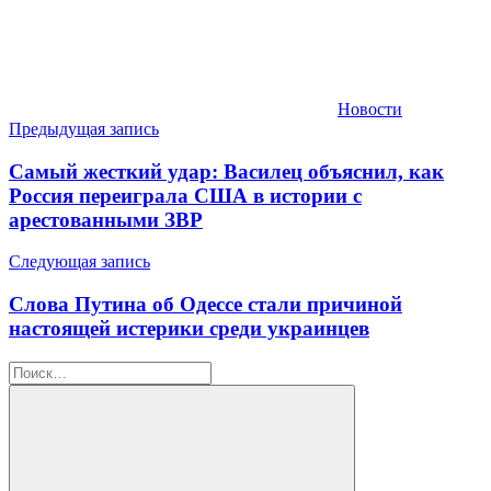
Новости
Навигация
Предыдущая запись
по
Самый жесткий удар: Василец объяснил, как
записям
Россия переиграла США в истории с
арестованными ЗВР
Следующая запись
Слова Путина об Одессе стали причиной
настоящей истерики среди украинцев
Найти: