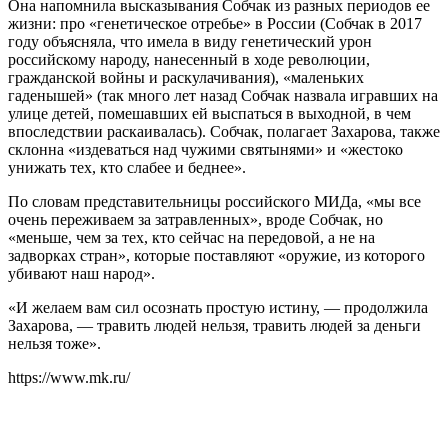
Она напомнила высказывания Собчак из разных периодов ее
жизни: про «генетическое отребье» в России (Собчак в 2017
году объясняла, что имела в виду генетический урон
российскому народу, нанесенный в ходе революции,
гражданской войны и раскулачивания), «маленьких
гаденышей» (так много лет назад Собчак назвала игравших на
улице детей, помешавших ей выспаться в выходной, в чем
впоследствии раскаивалась). Собчак, полагает Захарова, также
склонна «издеваться над чужими святынями» и «жестоко
унижать тех, кто слабее и беднее».
По словам представительницы российского МИДа, «мы все
очень переживаем за затравленных», вроде Собчак, но
«меньше, чем за тех, кто сейчас на передовой, а не на
задворках стран», которые поставляют «оружие, из которого
убивают наш народ».
«И желаем вам сил осознать простую истину, — продолжила
Захарова, — травить людей нельзя, травить людей за деньги
нельзя тоже».
https://www.mk.ru/