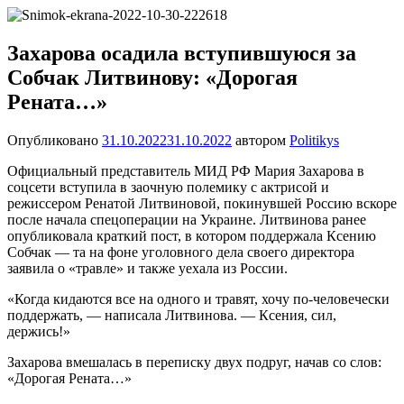
Перейти
Новости
Ещё
к
один
содержимому
Захарова осадила вступившуюся за
сайт
Собчак Литвинову: «Дорогая
на
WordPress
Рената…»
Опубликовано
31.10.2022
31.10.2022
автором
Politikys
Официальный представитель МИД РФ Мария Захарова в
соцсети вступила в заочную полемику с актрисой и
режиссером Ренатой Литвиновой, покинувшей Россию вскоре
после начала спецоперации на Украине. Литвинова ранее
опубликовала краткий пост, в котором поддержала Ксению
Собчак — та на фоне уголовного дела своего директора
заявила о «травле» и также уехала из России.
«Когда кидаются все на одного и травят, хочу по-человечески
поддержать, — написала Литвинова. — Ксения, сил,
держись!»
Захарова вмешалась в переписку двух подруг, начав со слов:
«Дорогая Рената…»