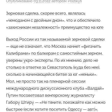
Опубликовано
03.11.2022
автором
Politikys
Зерновая сделка, скорее всего, являлась
«чемоданом с двойным дном», что и обеспечило
«захисникам незалежностi» преимущество на юге
Выход России из так называемой зерновой сделки
— еще не означает, что Москва начнет «фигачить
Калибрами» по балкерам с самостийным зерном,
уверены укро-эксперты. По их мнению, дело не
столько в ответке за Севастополь (куда без нее),
сколько в начинающейся битве за юг «неньки».
Мол, не просто так на пленарной сессии
международного дискуссионного клуба «Валдай»
Путин посоветовал венгерскому журналисту
Габору Штиру — «Не тяните, поезжайте как можно
быстрее (если хотите посетить Одессу — авт)».