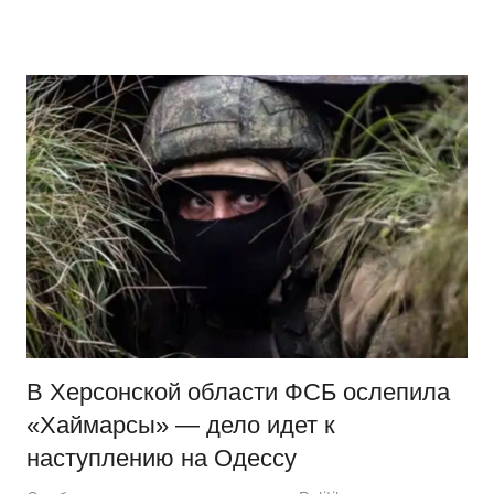
Перейти
Новости
Ещё
к
один
содержимому
сайт
на
WordPress
В Херсонской области ФСБ ослепила
«Хаймарсы» — дело идет к
наступлению на Одессу