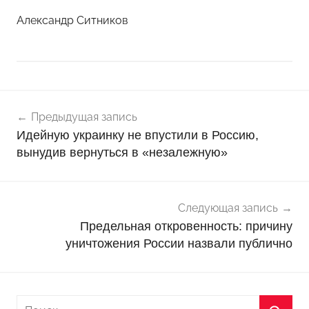
Александр Ситников
Навигация
Н
Предыдущая запись
о
по
Идейную украинку не впустили в Россию,
в
записям
вынудив вернуться в «незалежную»
о
с
т
Следующая запись
и
Предельная откровенность: причину
уничтожения России назвали публично