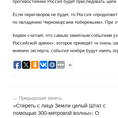
противостоянии Россия будет преследовать цели 
Если переговоров не будет, то Россия «продолжи
по овладению Черноморским побережьем». При это
Кедми считает, что самым заметным событием ух
Российской армии», которое приведёт «к очень з
мнению эксперта, события ноября будут иметь огр
41
Навигация
Н
о
Предыдущая запись
по
в
«Стереть с лица Земли целый Штат с
записям
о
помощью 300-метровой волны»: О