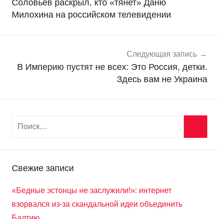
Соловьев раскрыл, кто «тянет» Даню
в
записям
Милохина на российском телевидении
о
с
т
и
Следующая запись
В Империю пустят не всех: Это Россия, детки.
Здесь вам не Украина
Свежие записи
«Бедные эстонцы не заслужили!»: интернет
взорвался из-за скандальной идеи объединить
Балтию