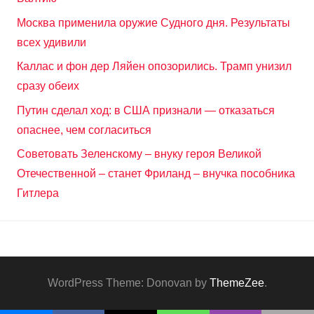
Москва применила оружие Судного дня. Результаты
всех удивили
Каллас и фон дер Ляйен опозорились. Трамп унизил
сразу обеих
Путин сделал ход: в США признали — отказаться
опаснее, чем согласиться
Советовать Зеленскому – внуку героя Великой
Отечественной – станет Фриланд – внучка пособника
Гитлера
WordPress Theme: Donovan by
ThemeZee
.