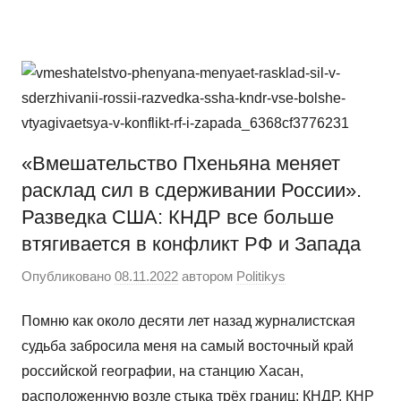
Перейти
Новости
Ещё
к
один
содержимому
сайт
на
WordPress
«Вмешательство Пхеньяна меняет
расклад сил в сдерживании России».
Разведка США: КНДР все больше
втягивается в конфликт РФ и Запада
Опубликовано
08.11.2022
автором
Politikys
Помню как около десяти лет назад журналистская
судьба забросила меня на самый восточный край
российской географии, на станцию Хасан,
расположенную возле стыка трёх границ: КНДР, КНР