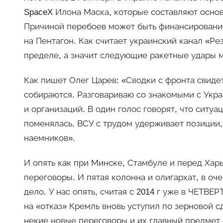
SpaceX Илона Маска, которые составляют основу
Причиной перебоев может быть финансирование
на Пентагон. Как считает украинский канал «Р
пределе, а значит следующие ракетные удары м
Как пишет Олег Царев: «Сводки с фронта свидет
собираются. Разговариваю со знакомыми с Укр
и организаций. В один голос говорят, что ситу
поменялась. ВСУ с трудом удерживает позиции, 
наемников».
И опять как при Минске, Стамбуле и перед Харь
переговоры. И пятая колонна и олигархат, в оч
дело. У нас опять, считая с 2014 г уже в ЧЕТВЕРТ
на «отказ» Кремль вновь уступил по зерновой 
некие новые переговоры и их главный предмет 