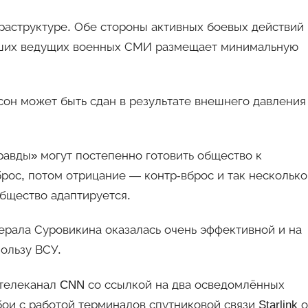
раструктуре. Обе стороны активных боевых действий
наших ведущих военных СМИ размещает минимальную
рсон может быть сдан в результате внешнего давления
авды» могут постепенно готовить общество к
брос, потом отрицание — контр-вброс и так несколько
бщество адаптируется.
нерала Суровикина оказалась очень эффективной и на
пользу ВСУ.
елеканал CNN со ссылкой на два осведомлённых
ои с работой терминалов спутниковой связи Starlink о