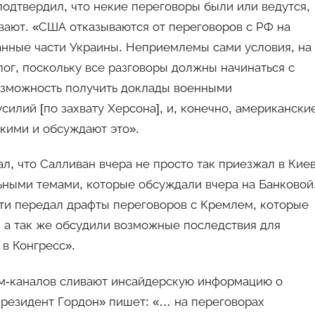
одтвердил, что некие переговоры были или ведутся,
ивают. «США отказываются от переговоров с РФ на
анные части Украины. Неприемлемы сами условия, на
лог, поскольку все разговоры должны начинаться с
озможность получить доклады военными
илий [по захвату Херсона], и, конечно, американски
скими и обсуждают это».
л, что Салливан вчера не просто так приезжал в Киев
ьными темами, которые обсуждали вчера на Банковой
ти передал драфты переговоров с Кремлем, которые
 а так же обсудили возможные последствия для
в Конгресс».
м-каналов сливают инсайдерскую информацию о
Президент Гордон» пишет: «… на переговорах