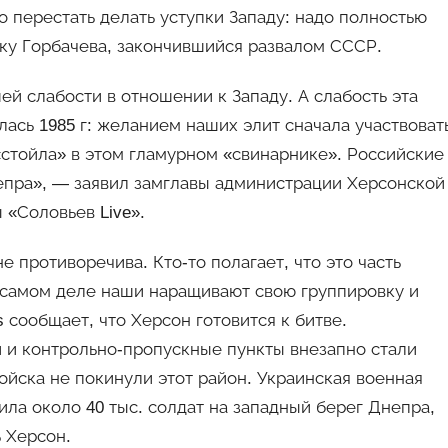
о перестать делать уступки Западу: надо полностью
йку Горбачева, закончившийся развалом СССР.
ей слабости в отношении к Западу. А слабость эта
лась 1985 г: желанием наших элит сначала участвоват
«стойла» в этом гламурном «свинарнике». Российские
епра», — заявил замглавы администрации Херсонской
«Соловьев Live».
е противоречива. Кто-то полагает, что это часть
а самом деле наши наращивают свою группировку и
s сообщает, что Херсон готовится к битве.
и и контрольно-пропускные пункты внезапно стали
ойска не покинули этот район. Украинская военная
ла около 40 тыс. солдат на западный берег Днепра,
 Херсон.