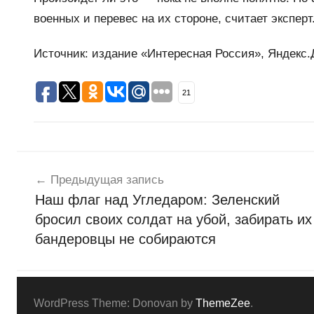
военных и перевес на их стороне, считает эксперт
Источник: издание «Интересная Россия», Яндекс.
21
Навигация
Н
о
Предыдущая запись
по
в
Наш флаг над Угледаром: Зеленский
записям
о
бросил своих солдат на убой, забирать их
с
бандеровцы не собираются
т
и
WordPress Theme: Donovan by
ThemeZee
.