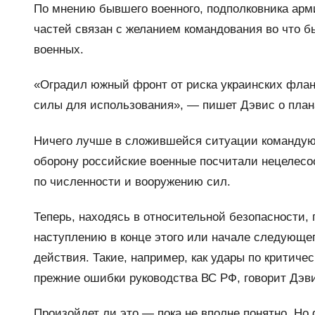
По мнению бывшего военного, подполковника арм
частей связан с желанием командования во что б
военных.
«Оградил южный фронт от риска украинских флан
силы для использования», — пишет Дэвис о план
Ничего лучше в сложившейся ситуации командующ
оборону российские военные посчитали нецелесо
по численности и вооружению сил.
Теперь, находясь в относительной безопасности, г
наступлению в конце этого или начале следующег
действия. Такие, например, как удары по критич
прежние ошибки руководства ВС РФ, говорит Дэв
Произойдет ли это — пока не вполне понятно. Н