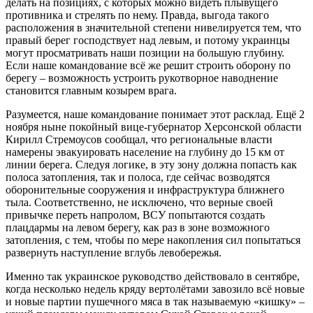
делать на позициях, с которых можно видеть плывущего
противника и стрелять по нему. Правда, выгода такого
расположения в значительной степени нивелируется тем, что
правый берег господствует над левым, и потому украинцы
могут просматривать наши позиции на большую глубину.
Если наше командование всё же решит строить оборону по
берегу – возможность устроить рукотворное наводнение
становится главным козырем врага.
Разумеется, наше командование понимает этот расклад. Ещё 2
ноября ныне покойный вице-губернатор Херсонской области
Кирилл Стремоусов сообщал, что региональные власти
намерены эвакуировать население на глубину до 15 км от
линии берега. Следуя логике, в эту зону должна попасть как
полоса затопления, так и полоса, где сейчас возводятся
оборонительные сооружения и инфраструктура ближнего
тыла. Соответственно, не исключено, что верные своей
привычке переть напролом, ВСУ попытаются создать
плацдармы на левом берегу, как раз в зоне возможного
затопления, с тем, чтобы по мере накопления сил попытаться
развернуть наступление вглубь левобережья.
Именно так украинское руководство действовало в сентябре,
когда несколько недель кряду вертолётами завозило всё новые
и новые партии пушечного мяса в так называемую «кишку» –