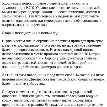
Уход наших войск с правого берега Днепра снял эти
трудности для ВСУ. Украинские военные получили прямой
выход на берег водохранилища и, соответственно, доступ к
самой плотине. Так что теперь их водолазы могут уложить
десятки тонн взрывчатки непосредственно у её основания и
взорвать их, как на учениях.
Старые последствия на новый лад
В физическом плане обрушение плотины приведёт примерно
к тем же последствиям, что и ранее, но их военное значение
будет принципиально иным. Высота паводковой волны
непосредственно в месте пролома составит около 10 метров,
но она быстро осядет, и к Херсону уже докатится гребень
около метра высотой, после чего начнётся быстрый, но
плавный подъём воды примерно до пяти метров.
Активная фаза наводнения продлится около 14 часов; на пике
ширина разлива Днепра составит около 5 км. Уходить паводок
будет не менее трёх суток.
Следует отметить ещё и то, что, готовясь к украинской
диверсии, наши специалисты активно сбрасывали воду из
водохранилища, тем самым минимизируя последствия
предполагаемого разлива Днепра. Теперь же, при подготовке