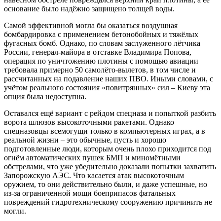
основание было надёжно защищено толщей воды.
Самой эффективной могла бы оказаться воздушная
бомбардировка с применением бетонобойных и тяжёлых
фугасных бомб. Однако, по словам заслуженного лётчика
России, генерал-майора в отставке Владимира Попова,
операция по уничтожению плотины с помощью авиации
требовала примерно 50 самолёто-вылетов, в том числе и
рассчитанных на подавление наших ПВО. Иными словами, с
учётом реального состояния «повитрянных» сил – Киеву эта
опция была недоступна.
Оставался ещё вариант с рейдом спецназа и попыткой разбить
ворота шлюзов высокоточными ракетами. Однако
спецназовцы всемогущи только в компьютерных играх, а в
реальной жизни – это обычные, пусть и хорошо
подготовленные люди, которым очень плохо приходится под
огнём автоматических пушек БМП и миномётными
обстрелами, что уже убедительно доказали попытки захватить
Запорожскую АЭС. Что касается атак высокоточным
оружием, то они действительно были, и даже успешные, но
из-за ограниченной мощи боеприпасов фатальных
повреждений гидротехническому сооружению причинить не
могли.