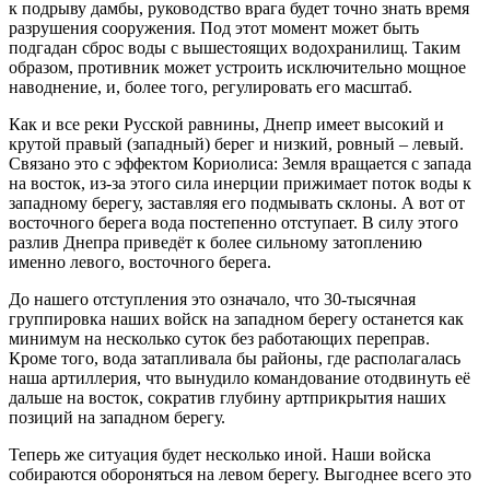
к подрыву дамбы, руководство врага будет точно знать время
разрушения сооружения. Под этот момент может быть
подгадан сброс воды с вышестоящих водохранилищ. Таким
образом, противник может устроить исключительно мощное
наводнение, и, более того, регулировать его масштаб.
Как и все реки Русской равнины, Днепр имеет высокий и
крутой правый (западный) берег и низкий, ровный – левый.
Связано это с эффектом Кориолиса: Земля вращается с запада
на восток, из-за этого сила инерции прижимает поток воды к
западному берегу, заставляя его подмывать склоны. А вот от
восточного берега вода постепенно отступает. В силу этого
разлив Днепра приведёт к более сильному затоплению
именно левого, восточного берега.
До нашего отступления это означало, что 30-тысячная
группировка наших войск на западном берегу останется как
минимум на несколько суток без работающих переправ.
Кроме того, вода затапливала бы районы, где располагалась
наша артиллерия, что вынудило командование отодвинуть её
дальше на восток, сократив глубину артприкрытия наших
позиций на западном берегу.
Теперь же ситуация будет несколько иной. Наши войска
собираются обороняться на левом берегу. Выгоднее всего это