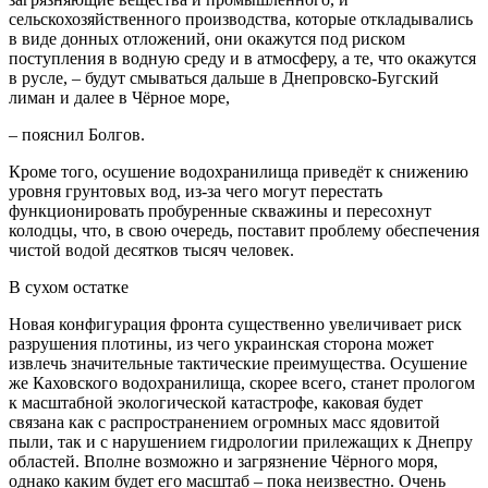
сельскохозяйственного производства, которые откладывались
в виде донных отложений, они окажутся под риском
поступления в водную среду и в атмосферу, а те, что окажутся
в русле, – будут смываться дальше в Днепровско-Бугский
лиман и далее в Чёрное море,
– пояснил Болгов.
Кроме того, осушение водохранилища приведёт к снижению
уровня грунтовых вод, из-за чего могут перестать
функционировать пробуренные скважины и пересохнут
колодцы, что, в свою очередь, поставит проблему обеспечения
чистой водой десятков тысяч человек.
В сухом остатке
Новая конфигурация фронта существенно увеличивает риск
разрушения плотины, из чего украинская сторона может
извлечь значительные тактические преимущества. Осушение
же Каховского водохранилища, скорее всего, станет прологом
к масштабной экологической катастрофе, каковая будет
связана как с распространением огромных масс ядовитой
пыли, так и с нарушением гидрологии прилежащих к Днепру
областей. Вполне возможно и загрязнение Чёрного моря,
однако каким будет его масштаб – пока неизвестно. Очень