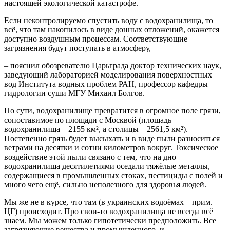
настоящей экологической катастрофе.
Если неконтролируемо спустить воду с водохранилища, то
всё, что там накопилось в виде донных отложений, окажется
доступно воздушным процессам. Соответствующие
загрязнения будут поступать в атмосферу,
– пояснил обозревателю Царьграда доктор технических наук,
заведующий лабораторией моделирования поверхностных
вод Института водных проблем РАН, профессор кафедры
гидрологии суши МГУ Михаил Болгов.
По сути, водохранилище превратится в огромное поле грязи,
сопоставимое по площади с Москвой (площадь
водохранилища – 2155 км², а столицы – 2561,5 км²).
Постепенно грязь будет высыхать и в виде пыли разноситься
ветрами на десятки и сотни километров вокруг. Токсическое
воздействие этой пыли связано с тем, что на дно
водохранилища десятилетиями оседали тяжёлые металлы,
содержащиеся в промышленных стоках, пестициды с полей и
много чего ещё, сильно неполезного для здоровья людей.
Мы же не в курсе, что там (в украинских водоёмах – прим.
ЦГ) происходит. Про свои-то водохранилища не всегда всё
знаем. Мы можем только гипотетически предположить. Все
загрязняющие вещества и промышленного, и