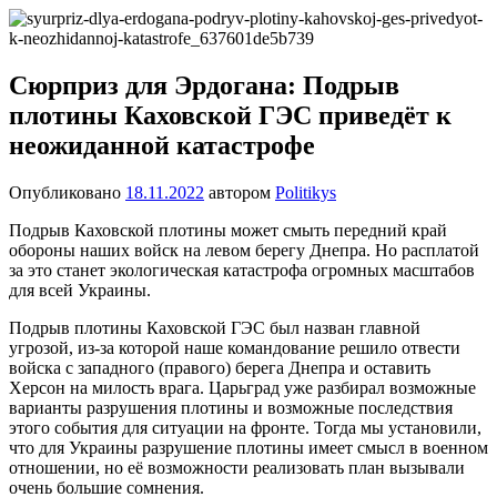
Перейти
Новости
Ещё
к
один
содержимому
сайт
Сюрприз для Эрдогана: Подрыв
на
плотины Каховской ГЭС приведёт к
WordPress
неожиданной катастрофе
Опубликовано
18.11.2022
автором
Politikys
Подрыв Каховской плотины может смыть передний край
обороны наших войск на левом берегу Днепра. Но расплатой
за это станет экологическая катастрофа огромных масштабов
для всей Украины.
Подрыв плотины Каховской ГЭС был назван главной
угрозой, из-за которой наше командование решило отвести
войска с западного (правого) берега Днепра и оставить
Херсон на милость врага. Царьград уже разбирал возможные
варианты разрушения плотины и возможные последствия
этого события для ситуации на фронте. Тогда мы установили,
что для Украины разрушение плотины имеет смысл в военном
отношении, но её возможности реализовать план вызывали
очень большие сомнения.