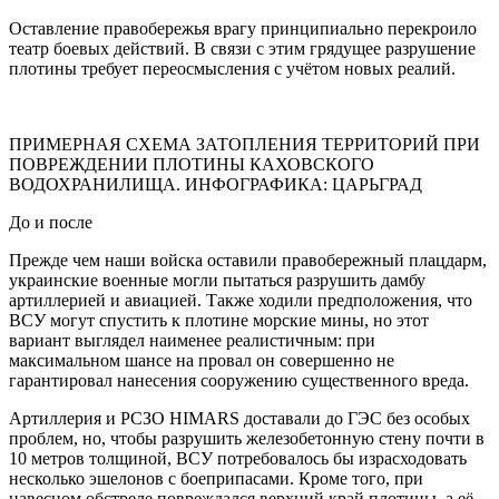
Оставление правобережья врагу принципиально перекроило
театр боевых действий. В связи с этим грядущее разрушение
плотины требует переосмысления с учётом новых реалий.
ПРИМЕРНАЯ СХЕМА ЗАТОПЛЕНИЯ ТЕРРИТОРИЙ ПРИ
ПОВРЕЖДЕНИИ ПЛОТИНЫ КАХОВСКОГО
ВОДОХРАНИЛИЩА. ИНФОГРАФИКА: ЦАРЬГРАД
До и после
Прежде чем наши войска оставили правобережный плацдарм,
украинские военные могли пытаться разрушить дамбу
артиллерией и авиацией. Также ходили предположения, что
ВСУ могут спустить к плотине морские мины, но этот
вариант выглядел наименее реалистичным: при
максимальном шансе на провал он совершенно не
гарантировал нанесения сооружению существенного вреда.
Артиллерия и РСЗО HIMARS доставали до ГЭС без особых
проблем, но, чтобы разрушить железобетонную стену почти в
10 метров толщиной, ВСУ потребовалось бы израсходовать
несколько эшелонов с боеприпасами. Кроме того, при
навесном обстреле повреждался верхний край плотины, а её