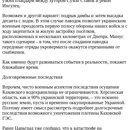
узкий плацдарм между хутором Сухой Ставок и рекой
Ингулец.
Возможен и другой вариант: подрыв дамбы и затем высадка
десанта с лодок. В этом случае паводок позволит украинским
военным преодолеть первую полосу обороны наших войск и с
ходу зацепиться за жилую застройку посёлков,
расположенных в нескольких километрах от Днепра. Минус
такого сценария – в том, что после спадания паводка
передовые отряды укровермахта окажутся отрезанными от
снабжения.
Как именно будут развиваться события в реальности, покажет
ближайшее время.
Долговременные последствия
Впрочем, чисто военным аспектом последствия осушения
Каховского водохранилища не ограничиваются. Херсонская
область, как и 90% украинской территории, – это исконно
русские земли, пусть и временно оккупированные Украиной.
Поэтому имеет смысл рассмотреть подробнее долгосрочные
последствия возможного уничтожения плотины Каховской
ГЭС.
Ранее Царьград уже сообщал, что к катастрофе на