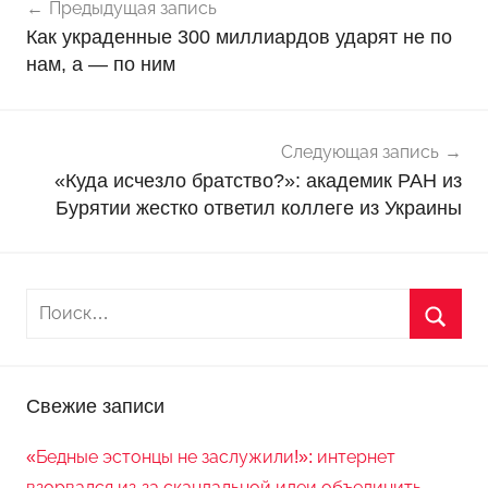
Предыдущая запись
о
по
Как украденные 300 миллиардов ударят не по
в
записям
нам, а — по ним
о
с
т
и
Следующая запись
«Куда исчезло братство?»: академик РАН из
Бурятии жестко ответил коллеге из Украины
Свежие записи
«Бедные эстонцы не заслужили!»: интернет
взорвался из-за скандальной идеи объединить