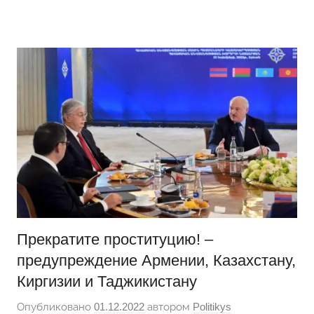
Перейти
Новости
Ещё
к
один
содержимому
сайт
на
WordPress
Прекратите проституцию! –
предупреждение Армении, Казахстану,
Киргизии и Таджикистану
Опубликовано
01.12.2022
автором
Politikys