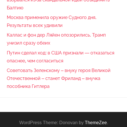
Балтию
Москва применила оружие Судного дня.
Результаты всех удивили
Каллас и фон дер Ляйен опозорились. Трамп
унизил сразу обеих
Путин сделал ход: в США признали — отказаться
опаснее, чем согласиться
Советовать Зеленскому – внуку героя Великой
Отечественной – станет Фриланд – внучка
пособника Гитлера
WordPress Theme: Donovan by
ThemeZee
.