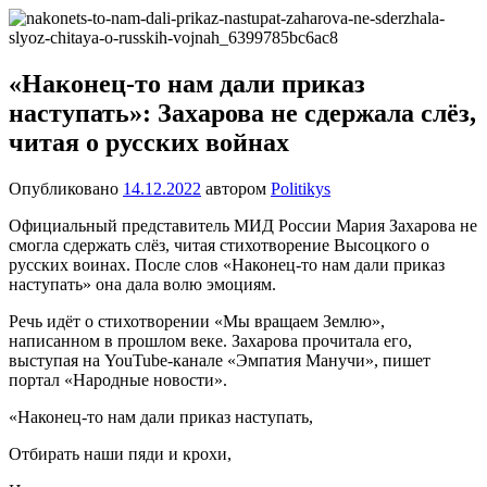
Перейти
Новости
Ещё
к
один
содержимому
сайт
«Наконец-то нам дали приказ
на
наступать»: Захарова не сдержала слёз,
WordPress
читая о русских войнах
Опубликовано
14.12.2022
автором
Politikys
Официальный представитель МИД России Мария Захарова не
смогла сдержать слёз, читая стихотворение Высоцкого о
русских воинах. После слов «Наконец-то нам дали приказ
наступать» она дала волю эмоциям.
Речь идёт о стихотворении «Мы вращаем Землю»,
написанном в прошлом веке. Захарова прочитала его,
выступая на YouTube-канале «Эмпатия Манучи», пишет
портал «Народные новости».
«Наконец-то нам дали приказ наступать,
Отбирать наши пяди и крохи,